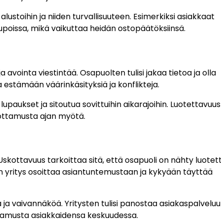
lustoihin ja niiden turvallisuuteen. Esimerkiksi asiakkaat
upoissa, mikä vaikuttaa heidän ostopäätöksiinsä.
ointa viestintää. Osapuolten tulisi jakaa tietoa ja olla
a estämään väärinkäsityksiä ja konflikteja.
paukset ja sitoutua sovittuihin aikarajoihin. Luotettavuus
uottamusta ajan myötä.
a. Uskottavuus tarkoittaa sitä, että osapuoli on nähty luote
n yritys osoittaa asiantuntemustaan ja kykyään täyttää
ja vaivannäköä. Yritysten tulisi panostaa asiakaspalveluu
ottamusta asiakkaidensa keskuudessa.