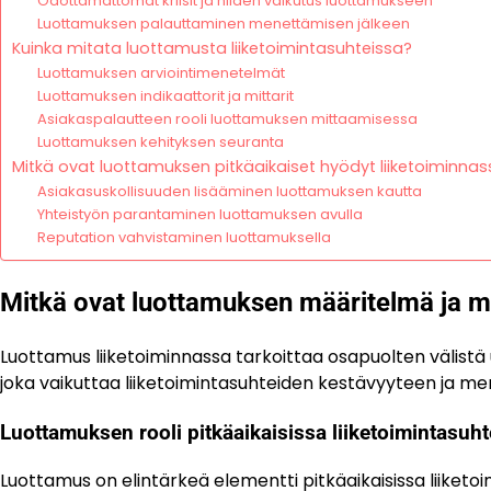
Odottamattomat kriisit ja niiden vaikutus luottamukseen
Luottamuksen palauttaminen menettämisen jälkeen
Kuinka mitata luottamusta liiketoimintasuhteissa?
Luottamuksen arviointimenetelmät
Luottamuksen indikaattorit ja mittarit
Asiakaspalautteen rooli luottamuksen mittaamisessa
Luottamuksen kehityksen seuranta
Mitkä ovat luottamuksen pitkäaikaiset hyödyt liiketoiminna
Asiakasuskollisuuden lisääminen luottamuksen kautta
Yhteistyön parantaminen luottamuksen avulla
Reputation vahvistaminen luottamuksella
Mitkä ovat luottamuksen määritelmä ja me
Luottamus liiketoiminnassa tarkoittaa osapuolten välistä u
joka vaikuttaa liiketoimintasuhteiden kestävyyteen ja m
Luottamuksen rooli pitkäaikaisissa liiketoimintasuht
Luottamus on elintärkeä elementti pitkäaikaisissa liiketoi