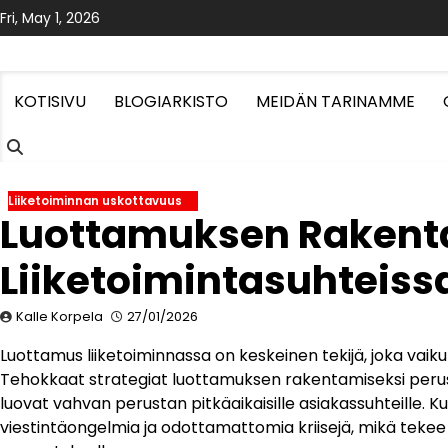
Skip
Fri, May 1, 2026
to
content
KOTISIVU
BLOGIARKISTO
MEIDÄN TARINAMME
Liiketoiminnan uskottavuus
Luottamuksen Rakenta
Liiketoimintasuhteiss
Kalle Korpela
27/01/2026
Luottamus liiketoiminnassa on keskeinen tekijä, joka vaikut
Tehokkaat strategiat luottamuksen rakentamiseksi perust
luovat vahvan perustan pitkäaikaisille asiakassuhteille.
viestintäongelmia ja odottamattomia kriisejä, mikä tekee