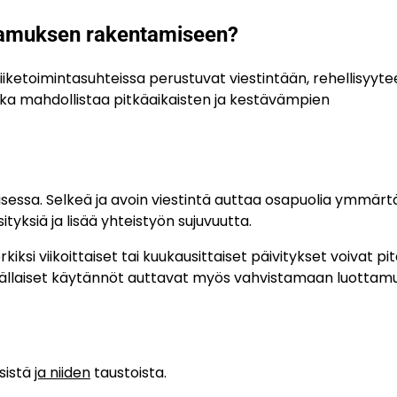
ttamuksen rakentamiseen?
etoimintasuhteissa perustuvat viestintään, rehellisyyte
ka mahdollistaa pitkäaikaisten ja kestävämpien
isessa. Selkeä ja avoin viestintä auttaa osapuolia ymmä
yksiä ja lisää yhteistyön sujuvuutta.
kiksi viikoittaiset tai kuukausittaiset päivitykset voivat pi
. Tällaiset käytännöt auttavat myös vahvistamaan luottam
ksistä
ja niiden
taustoista.