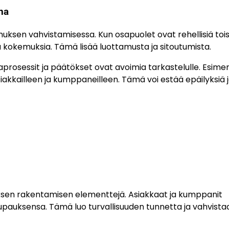
na
muksen vahvistamisessa. Kun osapuolet ovat rehellisiä toisi
ja kokemuksia. Tämä lisää luottamusta ja sitoutumista.
aprosessit ja päätökset ovat avoimia tarkastelulle. Esimerk
asiakkailleen ja kumppaneilleen. Tämä voi estää epäilyksiä 
ksen rakentamisen elementtejä. Asiakkaat ja kumppanit
 lupauksensa. Tämä luo turvallisuuden tunnetta ja vahvista