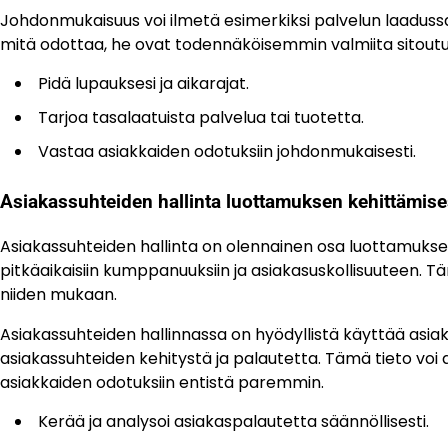
Johdonmukaisuus voi ilmetä esimerkiksi palvelun laadussa
mitä odottaa, he ovat todennäköisemmin valmiita sitoutum
Pidä lupauksesi ja aikarajat.
Tarjoa tasalaatuista palvelua tai tuotetta.
Vastaa asiakkaiden odotuksiin johdonmukaisesti.
Asiakassuhteiden hallinta luottamuksen kehittämis
Asiakassuhteiden hallinta on olennainen osa luottamuksen
pitkäaikaisiin kumppanuuksiin ja asiakasuskollisuuteen.
niiden mukaan.
Asiakassuhteiden hallinnassa on hyödyllistä käyttää asia
asiakassuhteiden kehitystä ja palautetta. Tämä tieto vo
asiakkaiden odotuksiin entistä paremmin.
Kerää ja analysoi asiakaspalautetta säännöllisesti.