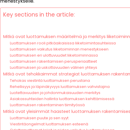
menestykselle.
Key sections in the article:
Mitkä ovat luottamuksen määritelmä ja merkitys liiketoimin
Luottamuksen rooli pitkäaikaisissa liiketoimintasuhteissa
Luottamuksen vaikutus liiketoiminnan menestykseen
Luottamuksen eri ulottuvuudet liiketoiminnassa
Luottamuksen rakentamisen perusperiaatteet
Luottamuksen ja uskottavuuden välinen yhteys
Mitkä ovat tehokkaimmat strategiat luottamuksen rakenta
Tehokas viestintä luottamuksen perustana
Rehellisyys ja läpinäkyvyys luottamuksen vahvistajina
Luotettavuuden ja johdonmukaisuuden merkitys
Asiakassuhteiden hallinta luottamuksen kehittämisessä
Luottamuksen rakentaminen tiimityössä
Mitkä ovat yleisimmät haasteet luottamuksen rakentamise
Luottamuksen puute ja sen syyt
Viestintäongelmat luottamuksen esteenä