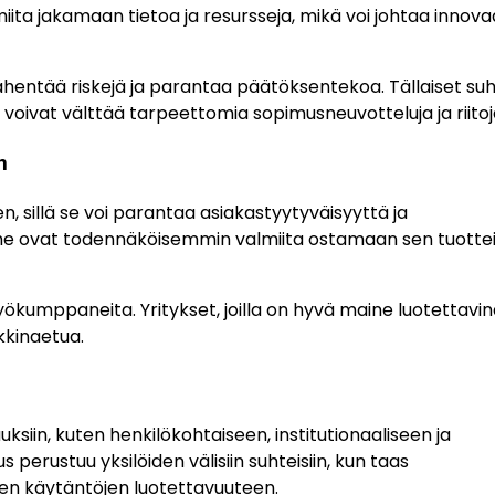
iita jakamaan tietoa ja resursseja, mikä voi johtaa innovaa
vähentää riskejä ja parantaa päätöksentekoa. Tällaiset su
voivat välttää tarpeettomia sopimusneuvotteluja ja riitoj
n
 sillä se voi parantaa asiakastyytyväisyyttä ja
, he ovat todennäköisemmin valmiita ostamaan sen tuottei
yökumppaneita. Yritykset, joilla on hyvä maine luotettavi
rkkinaetua.
ksiin, kuten henkilökohtaiseen, institutionaaliseen ja
erustuu yksilöiden välisiin suhteisiin, kun taas
iiden käytäntöjen luotettavuuteen.