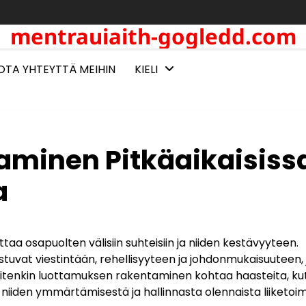
mentrauiaith-gogledd.com
OTA YHTEYTTÄ MEIHIN
KIELI
minen Pitkäaikaisiss
a
taa osapuolten välisiin suhteisiin ja niiden kestävyyteen.
uvat viestintään, rehellisyyteen ja johdonmukaisuuteen, 
 Kuitenkin luottamuksen rakentaminen kohtaa haasteita, k
 niiden ymmärtämisestä ja hallinnasta olennaista liiketoi