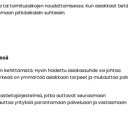
 tai toimitusaikojen noudattamisessa. Kun asiakkaat tietä
aan pitkäaikaisiin suhteisiin.
essä
 kehittämistä. Hyvin hoidettu asiakassuhde voi johtaa
 Tärkeää on ymmärtää asiakkaan tarpeet ja mukauttaa pal
kastietojärjestelmiä, jotka auttavat seuraamaan
i auttaa yrityksiä parantamaan palveluaan ja vastaamaan