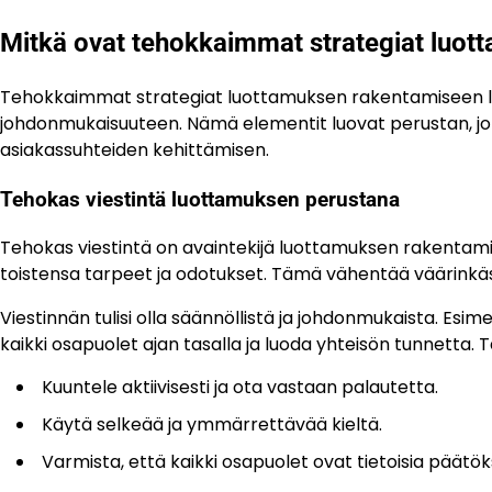
Mitkä ovat tehokkaimmat strategiat luo
Tehokkaimmat strategiat luottamuksen rakentamiseen liik
johdonmukaisuuteen. Nämä elementit luovat perustan, jo
asiakassuhteiden kehittämisen.
Tehokas viestintä luottamuksen perustana
Tehokas viestintä on avaintekijä luottamuksen rakentam
toistensa tarpeet ja odotukset. Tämä vähentää väärinkäsit
Viestinnän tulisi olla säännöllistä ja johdonmukaista. Esimer
kaikki osapuolet ajan tasalla ja luoda yhteisön tunnetta
Kuuntele aktiivisesti ja ota vastaan palautetta.
Käytä selkeää ja ymmärrettävää kieltä.
Varmista, että kaikki osapuolet ovat tietoisia päätö