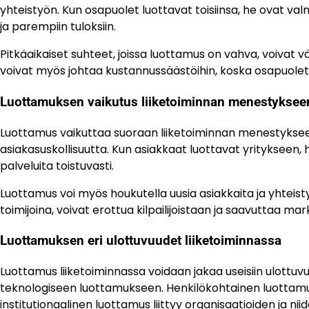
yhteistyön. Kun osapuolet luottavat toisiinsa, he ovat valm
ja parempiin tuloksiin.
Pitkäaikaiset suhteet, joissa luottamus on vahva, voivat 
voivat myös johtaa kustannussäästöihin, koska osapuolet 
Luottamuksen vaikutus liiketoiminnan menestyksee
Luottamus vaikuttaa suoraan liiketoiminnan menestykseen,
asiakasuskollisuutta. Kun asiakkaat luottavat yritykseen
palveluita toistuvasti.
Luottamus voi myös houkutella uusia asiakkaita ja yhteist
toimijoina, voivat erottua kilpailijoistaan ja saavuttaa ma
Luottamuksen eri ulottuvuudet liiketoiminnassa
Luottamus liiketoiminnassa voidaan jakaa useisiin ulottuvuu
teknologiseen luottamukseen. Henkilökohtainen luottamus p
institutionaalinen luottamus liittyy organisaatioiden ja n