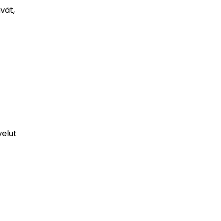
vät,
velut