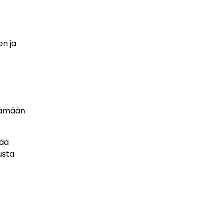
en ja
rtämään
tää
usta.