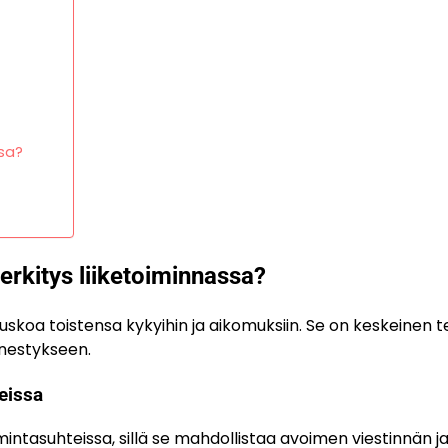
ssa?
rkitys liiketoiminnassa?
skoa toistensa kykyihin ja aikomuksiin. Se on keskeinen te
enestykseen.
eissa
mintasuhteissa, sillä se mahdollistaa avoimen viestinnän j