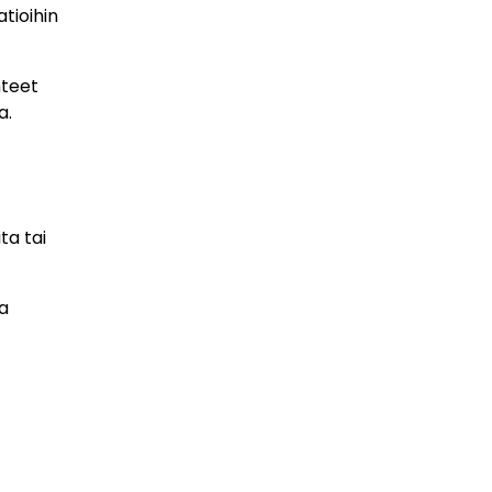
tioihin
hteet
a.
ta tai
na