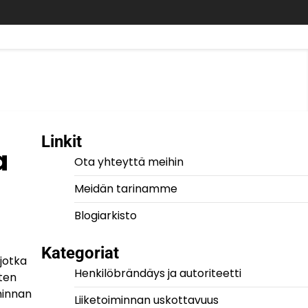
Linkit
a
Ota yhteyttä meihin
Meidän tarinamme
Blogiarkisto
Kategoriat
jotka
Henkilöbrändäys ja autoriteetti
uten
minnan
Liiketoiminnan uskottavuus