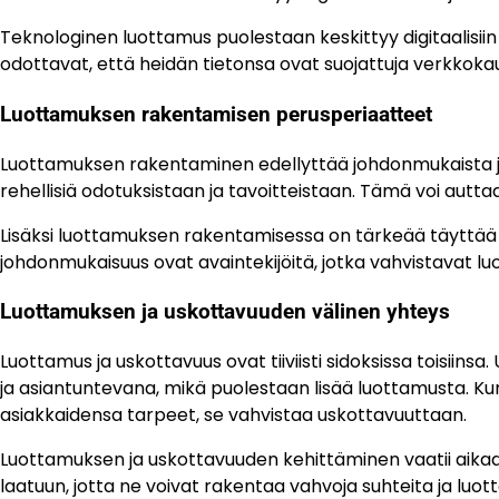
Teknologinen luottamus puolestaan keskittyy digitaalisiin a
odottavat, että heidän tietonsa ovat suojattuja verkkoka
Luottamuksen rakentamisen perusperiaatteet
Luottamuksen rakentaminen edellyttää johdonmukaista ja av
rehellisiä odotuksistaan ja tavoitteistaan. Tämä voi autta
Lisäksi luottamuksen rakentamisessa on tärkeää täyttää lu
johdonmukaisuus ovat avaintekijöitä, jotka vahvistavat l
Luottamuksen ja uskottavuuden välinen yhteys
Luottamus ja uskottavuus ovat tiiviisti sidoksissa toisiins
ja asiantuntevana, mikä puolestaan lisää luottamusta. Ku
asiakkaidensa tarpeet, se vahvistaa uskottavuuttaan.
Luottamuksen ja uskottavuuden kehittäminen vaatii aikaa 
laatuun, jotta ne voivat rakentaa vahvoja suhteita ja lu