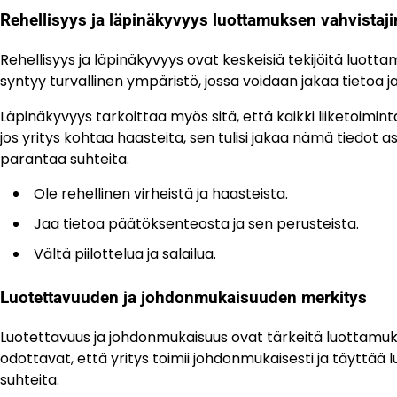
Rehellisyys ja läpinäkyvyys luottamuksen vahvistaji
Rehellisyys ja läpinäkyvyys ovat keskeisiä tekijöitä luotta
syntyy turvallinen ympäristö, jossa voidaan jakaa tietoa 
Läpinäkyvyys tarkoittaa myös sitä, että kaikki liiketoimint
jos yritys kohtaa haasteita, sen tulisi jakaa nämä tiedot 
parantaa suhteita.
Ole rehellinen virheistä ja haasteista.
Jaa tietoa päätöksenteosta ja sen perusteista.
Vältä piilottelua ja salailua.
Luotettavuuden ja johdonmukaisuuden merkitys
Luotettavuus ja johdonmukaisuus ovat tärkeitä luottamu
odottavat, että yritys toimii johdonmukaisesti ja täyttää
suhteita.