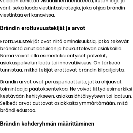
voidaan kehittää visuaalinen identiteetti, kuten logo ja
värit, sekä luoda viestintästrategia, joka ohjaa brändin
viestintää eri kanavissa.
Brändin erottuvuustekijät ja arvot
Erottuvuustekijät ovat niitä ominaisuuksia, jotka tekevät
brändistä ainutlaatuisen ja houkuttelevan asiakkaille.
Nämä voivat olla esimerkiksi erityiset palvelut,
asiakaspalvelun laatu tai innovatiivisuus. On tärkeää
tunnistaa, mitkä tekijät erottavat brändin kilpailijoista.
Brändin arvot ovat perusperiaatteita, jotka ohjaavat
toimintaa ja päätöksentekoa. Ne voivat liittyä esimerkiksi
kestävään kehitykseen, asiakaslähtöisyyteen tai laatuun.
Selkeät arvot auttavat asiakkaita ymmärtämään, mitä
brändi edustaa.
Brändin kohderyhmän määrittäminen