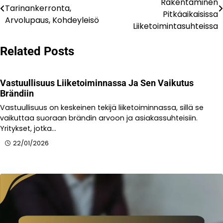
Rakentaminen
Tarinankerronta,
navigation
Pitkäaikaisissa
Arvolupaus, Kohdeyleisö
Liiketoimintasuhteissa
Related Posts
Vastuullisuus Liiketoiminnassa Ja Sen Vaikutus
Brändiin
Vastuullisuus on keskeinen tekijä liiketoiminnassa, sillä se
vaikuttaa suoraan brändin arvoon ja asiakassuhteisiin.
Yritykset, jotka…
22/01/2026