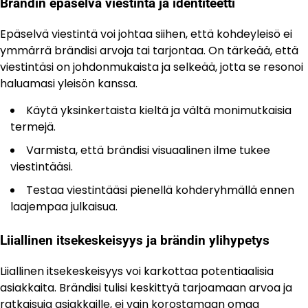
Brändin epäselvä viestintä ja identiteetti
Epäselvä viestintä voi johtaa siihen, että kohdeyleisö ei
ymmärrä brändisi arvoja tai tarjontaa. On tärkeää, että
viestintäsi on johdonmukaista ja selkeää, jotta se resonoi
haluamasi yleisön kanssa.
Käytä yksinkertaista kieltä ja vältä monimutkaisia
termejä.
Varmista, että brändisi visuaalinen ilme tukee
viestintääsi.
Testaa viestintääsi pienellä kohderyhmällä ennen
laajempaa julkaisua.
Liiallinen itsekeskeisyys ja brändin ylihypetys
Liiallinen itsekeskeisyys voi karkottaa potentiaalisia
asiakkaita. Brändisi tulisi keskittyä tarjoamaan arvoa ja
ratkaisuja asiakkaille, ei vain korostamaan omaa