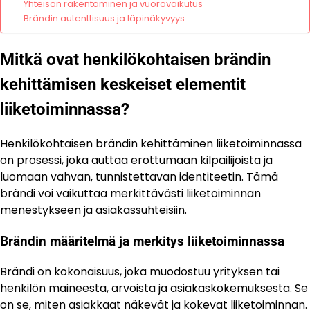
Yhteisön rakentaminen ja vuorovaikutus
Brändin autenttisuus ja läpinäkyvyys
Mitkä ovat henkilökohtaisen brändin
kehittämisen keskeiset elementit
liiketoiminnassa?
Henkilökohtaisen brändin kehittäminen liiketoiminnassa
on prosessi, joka auttaa erottumaan kilpailijoista ja
luomaan vahvan, tunnistettavan identiteetin. Tämä
brändi voi vaikuttaa merkittävästi liiketoiminnan
menestykseen ja asiakassuhteisiin.
Brändin määritelmä ja merkitys liiketoiminnassa
Brändi on kokonaisuus, joka muodostuu yrityksen tai
henkilön maineesta, arvoista ja asiakaskokemuksesta. Se
on se, miten asiakkaat näkevät ja kokevat liiketoiminnan.