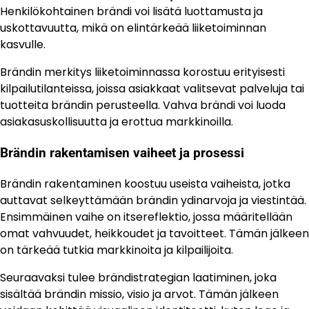
Henkilökohtainen brändi voi lisätä luottamusta ja
uskottavuutta, mikä on elintärkeää liiketoiminnan
kasvulle.
Brändin merkitys liiketoiminnassa korostuu erityisesti
kilpailutilanteissa, joissa asiakkaat valitsevat palveluja tai
tuotteita brändin perusteella. Vahva brändi voi luoda
asiakasuskollisuutta ja erottua markkinoilla.
Brändin rakentamisen vaiheet ja prosessi
Brändin rakentaminen koostuu useista vaiheista, jotka
auttavat selkeyttämään brändin ydinarvoja ja viestintää.
Ensimmäinen vaihe on itsereflektio, jossa määritellään
omat vahvuudet, heikkoudet ja tavoitteet. Tämän jälkeen
on tärkeää tutkia markkinoita ja kilpailijoita.
Seuraavaksi tulee brändistrategian laatiminen, joka
sisältää brändin missio, visio ja arvot. Tämän jälkeen