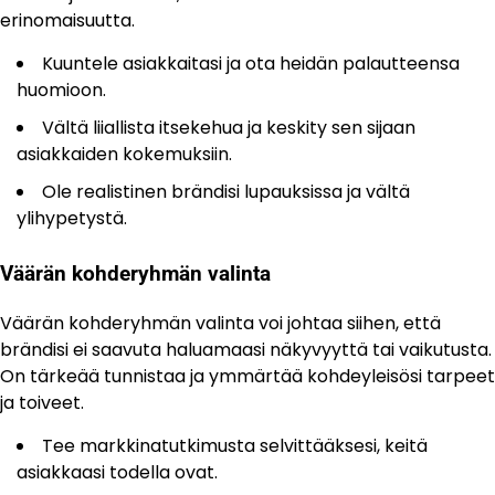
erinomaisuutta.
Kuuntele asiakkaitasi ja ota heidän palautteensa
huomioon.
Vältä liiallista itsekehua ja keskity sen sijaan
asiakkaiden kokemuksiin.
Ole realistinen brändisi lupauksissa ja vältä
ylihypetystä.
Väärän kohderyhmän valinta
Väärän kohderyhmän valinta voi johtaa siihen, että
brändisi ei saavuta haluamaasi näkyvyyttä tai vaikutusta.
On tärkeää tunnistaa ja ymmärtää kohdeyleisösi tarpeet
ja toiveet.
Tee markkinatutkimusta selvittääksesi, keitä
asiakkaasi todella ovat.