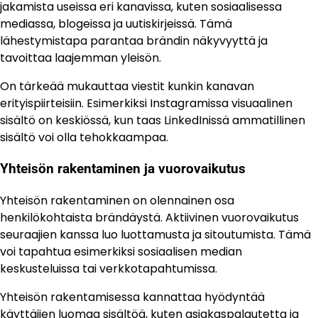
jakamista useissa eri kanavissa, kuten sosiaalisessa
mediassa, blogeissa ja uutiskirjeissä. Tämä
lähestymistapa parantaa brändin näkyvyyttä ja
tavoittaa laajemman yleisön.
On tärkeää mukauttaa viestit kunkin kanavan
erityispiirteisiin. Esimerkiksi Instagramissa visuaalinen
sisältö on keskiössä, kun taas LinkedInissä ammatillinen
sisältö voi olla tehokkaampaa.
Yhteisön rakentaminen ja vuorovaikutus
Yhteisön rakentaminen on olennainen osa
henkilökohtaista brändäystä. Aktiivinen vuorovaikutus
seuraajien kanssa luo luottamusta ja sitoutumista. Tämä
voi tapahtua esimerkiksi sosiaalisen median
keskusteluissa tai verkkotapahtumissa.
Yhteisön rakentamisessa kannattaa hyödyntää
käyttäjien luomaa sisältöä, kuten asiakaspalautetta ja