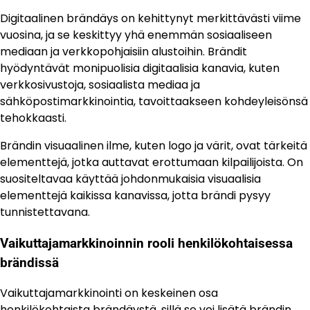
Digitaalinen brändäys on kehittynyt merkittävästi viime
vuosina, ja se keskittyy yhä enemmän sosiaaliseen
mediaan ja verkkopohjaisiin alustoihin. Brändit
hyödyntävät monipuolisia digitaalisia kanavia, kuten
verkkosivustoja, sosiaalista mediaa ja
sähköpostimarkkinointia, tavoittaakseen kohdeyleisönsä
tehokkaasti.
Brändin visuaalinen ilme, kuten logo ja värit, ovat tärkeitä
elementtejä, jotka auttavat erottumaan kilpailijoista. On
suositeltavaa käyttää johdonmukaisia visuaalisia
elementtejä kaikissa kanavissa, jotta brändi pysyy
tunnistettavana.
Vaikuttajamarkkinoinnin rooli henkilökohtaisessa
brändissä
Vaikuttajamarkkinointi on keskeinen osa
henkilökohtaista brändäystä, sillä se voi lisätä brändin