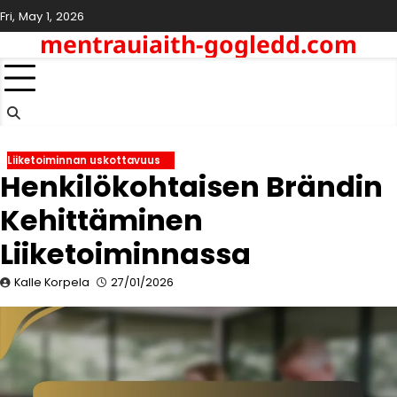
Skip
Fri, May 1, 2026
to
mentrauiaith-gogledd.com
content
Liiketoiminnan uskottavuus
Henkilökohtaisen Brändin
Kehittäminen
Liiketoiminnassa
Kalle Korpela
27/01/2026