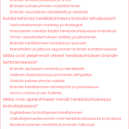
Brändin kohderyhmän määrittäminen
Brändin visuaalinen identiteetti ja viestintä
Kuinka kehittää henkilökohtaista brändiä tehokkaasti?
Verkostoitumisen merkitys ja strategiat
Sosiaalisen median käyttö henkilökohtaisessa brändissä
Oman asiantuntemuksen esittely ja jakaminen
Brändin kehittämisen työkalut ja resurssit
Itsereflektio ja jatkuva oppiminen brändin kehittämisessä
Mitkä ovat yleisimmät virheet henkilökohtaisen brändin
kehittämisessä?
Brändin epäselvä viestintä ja identiteetti
Liiallinen itsekeskeisyys ja brändin ylihypetys
Väärän kohderyhmän valinta
Brändin kehittämisen laiminlyönti ja passiivisuus
Huono maine ja sen hallinta
Mitkä ovat ajankohtaiset trendit henkilökohtaisessa
brändäyksessä?
Digitaalisen brändäyksen kehittyminen
Vaikuttajamarkkinoinnin rooli henkilökohtaisessa brändissä
Monikanavainen viestintä ja brändin näkyvyys