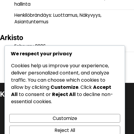
hallinta
Henkilöbrändäys: Luottamus, Näkyvyys,
Asiantuntemus
Arkisto
February 2026
We respect your privacy
January 2026
Cookies help us improve your experience,
deliver personalized content, and analyze
traffic. You can choose which cookies to
allow by clicking
Customize
. Click
Accept
Kategoriat
All
to consent or
Reject All
to decline non-
essential cookies.
Henkilöbrändäys ja autoriteetti
Liiketoiminnan uskottavuus
Customize
Verkko- ja maineenhallinta
Reject All