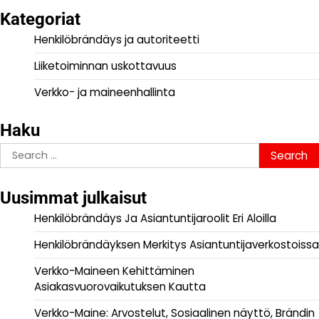
Kategoriat
Henkilöbrändäys ja autoriteetti
Liiketoiminnan uskottavuus
Verkko- ja maineenhallinta
Haku
Search
for:
Uusimmat julkaisut
Henkilöbrändäys Ja Asiantuntijaroolit Eri Aloilla
Henkilöbrändäyksen Merkitys Asiantuntijaverkostoissa
Verkko-Maineen Kehittäminen
Asiakasvuorovaikutuksen Kautta
Verkko-Maine: Arvostelut, Sosiaalinen näyttö, Brändin