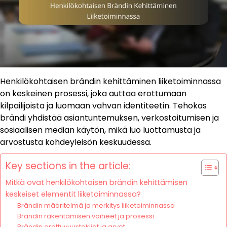
Henkilökohtaisen brändin kehittäminen liiketoiminnassa
on keskeinen prosessi, joka auttaa erottumaan
kilpailijoista ja luomaan vahvan identiteetin. Tehokas
brändi yhdistää asiantuntemuksen, verkostoitumisen ja
sosiaalisen median käytön, mikä luo luottamusta ja
arvostusta kohdeyleisön keskuudessa.
Key sections in the article:
Mitkä ovat henkilökohtaisen brändin kehittämisen
keskeiset elementit liiketoiminnassa?
Brändin määritelmä ja merkitys liiketoiminnassa
Brändin rakentamisen vaiheet ja prosessi
Brändin erottuvuustekijät ja arvot