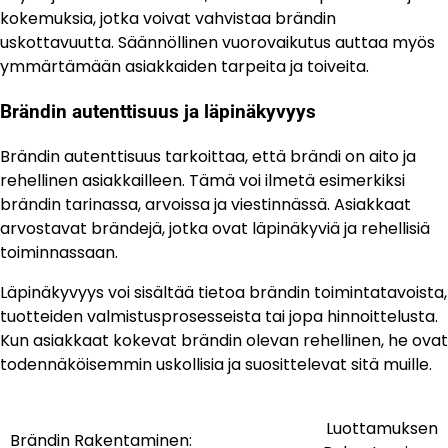
kokemuksia, jotka voivat vahvistaa brändin
uskottavuutta. Säännöllinen vuorovaikutus auttaa myös
ymmärtämään asiakkaiden tarpeita ja toiveita.
Brändin autenttisuus ja läpinäkyvyys
Brändin autenttisuus tarkoittaa, että brändi on aito ja
rehellinen asiakkailleen. Tämä voi ilmetä esimerkiksi
brändin tarinassa, arvoissa ja viestinnässä. Asiakkaat
arvostavat brändejä, jotka ovat läpinäkyviä ja rehellisiä
toiminnassaan.
Läpinäkyvyys voi sisältää tietoa brändin toimintatavoista,
tuotteiden valmistusprosesseista tai jopa hinnoittelusta.
Kun asiakkaat kokevat brändin olevan rehellinen, he ovat
todennäköisemmin uskollisia ja suosittelevat sitä muille.
Luottamuksen
Post
Brändin Rakentaminen: