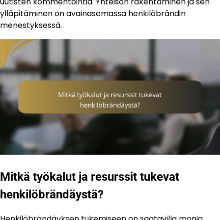
uutisten kommentointia. Yhteisön rakentaminen ja sen
ylläpitäminen on avainasemassa henkilöbrändin
menestyksessä.
Mitkä työkalut ja resurssit tukevat
henkilöbrändäystä?
Henkilöbrändäyksen tukemiseen on saatavilla monia