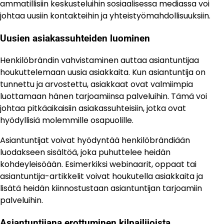
ammatillisiin keskusteluihin sosiaalisessa mediassa voi
johtaa uusiin kontakteihin ja yhteistyömahdollisuuksiin.
Uusien asiakassuhteiden luominen
Henkilöbrändin vahvistaminen auttaa asiantuntijaa
houkuttelemaan uusia asiakkaita. Kun asiantuntija on
tunnettu ja arvostettu, asiakkaat ovat valmiimpia
luottamaan hänen tarjoamiinsa palveluihin. Tämä voi
johtaa pitkäaikaisiin asiakassuhteisiin, jotka ovat
hyödyllisiä molemmille osapuolille.
Asiantuntijat voivat hyödyntää henkilöbrändiään
luodakseen sisältöä, joka puhuttelee heidän
kohdeyleisöään. Esimerkiksi webinaarit, oppaat tai
asiantuntija-artikkelit voivat houkutella asiakkaita ja
lisätä heidän kiinnostustaan asiantuntijan tarjoamiin
palveluihin.
Asiantuntijana erottuminen kilpailijoista