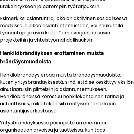
urakehitykseen ja parempiin työtarjouksiin.
Esimerkiksi asiantuntija, joka on aktiivinen sosiaalisessa
mediassa ja jakaa asiantuntemustaan, voi houkutella
työnantajia ja asiakkaita. Tämä voi johtaa uusiin
projekteihin ja yhteistyömahdollisuuksiin.
Henkilöbrändäyksen erottaminen muista
brändäysmuodoista
Henkilöbrändäys eroaa muista brändäysmuodoista,
kuten yritysbrändäyksestä, siinä, että se keskittyy yksilön
ainutlaatuisiin piirteisiin ja asiantuntemukseen.
Henkilöbrändissä korostuu henkilökohtainen tarina ja
autenttisuus, mikä tekee siitä erityisen tehokkaan
asiantuntijaverkostoissa.
Yritysbrändäyksessä painopiste on enemmän
organisaation arvoissa ja tuotteissa, kun taas