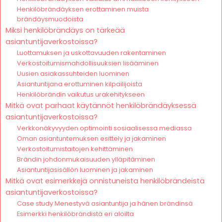
Henkilöbrändäyksen erottaminen muista
brändäysmuodoista
Miksi henkilöbrändäys on tärkeää
asiantuntijaverkostoissa?
Luottamuksen ja uskottavuuden rakentaminen
Verkostoitumismahdollisuuksien lisääminen
Uusien asiakassuhteiden luominen
Asiantuntijana erottuminen kilpailijoista
Henkilöbrändin vaikutus urakehitykseen
Mitkä ovat parhaat käytännöt henkilöbrändäyksessä
asiantuntijaverkostoissa?
Verkkonäkyvyyden optimointi sosiaalisessa mediassa
Oman asiantuntemuksen esittely ja jakaminen
Verkostoitumistaitojen kehittäminen
Brändin johdonmukaisuuden ylläpitäminen
Asiantuntijasisällön luominen ja jakaminen
Mitkä ovat esimerkkejä onnistuneista henkilöbrändeistä
asiantuntijaverkostoissa?
Case study Menestyvä asiantuntija ja hänen brändinsä
Esimerkki henkilöbrändistä eri aloilta