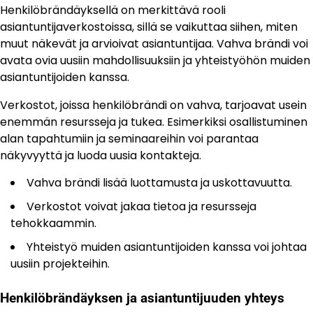
Henkilöbrändäyksellä on merkittävä rooli
asiantuntijaverkostoissa, sillä se vaikuttaa siihen, miten
muut näkevät ja arvioivat asiantuntijaa. Vahva brändi voi
avata ovia uusiin mahdollisuuksiin ja yhteistyöhön muiden
asiantuntijoiden kanssa.
Verkostot, joissa henkilöbrändi on vahva, tarjoavat usein
enemmän resursseja ja tukea. Esimerkiksi osallistuminen
alan tapahtumiin ja seminaareihin voi parantaa
näkyvyyttä ja luoda uusia kontakteja.
Vahva brändi lisää luottamusta ja uskottavuutta.
Verkostot voivat jakaa tietoa ja resursseja
tehokkaammin.
Yhteistyö muiden asiantuntijoiden kanssa voi johtaa
uusiin projekteihin.
Henkilöbrändäyksen ja asiantuntijuuden yhteys