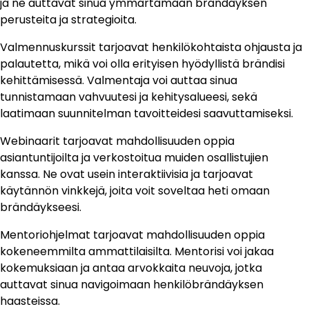
ja ne auttavat sinua ymmärtämään brändäyksen
perusteita ja strategioita.
Valmennuskurssit tarjoavat henkilökohtaista ohjausta ja
palautetta, mikä voi olla erityisen hyödyllistä brändisi
kehittämisessä. Valmentaja voi auttaa sinua
tunnistamaan vahvuutesi ja kehitysalueesi, sekä
laatimaan suunnitelman tavoitteidesi saavuttamiseksi.
Webinaarit tarjoavat mahdollisuuden oppia
asiantuntijoilta ja verkostoitua muiden osallistujien
kanssa. Ne ovat usein interaktiivisia ja tarjoavat
käytännön vinkkejä, joita voit soveltaa heti omaan
brändäykseesi.
Mentoriohjelmat tarjoavat mahdollisuuden oppia
kokeneemmilta ammattilaisilta. Mentorisi voi jakaa
kokemuksiaan ja antaa arvokkaita neuvoja, jotka
auttavat sinua navigoimaan henkilöbrändäyksen
haasteissa.