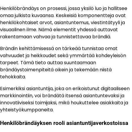
Henkilöbrändäys on prosessi, jossa yksilö luo ja hallitsee
omaa julkista kuvaansa. Keskeisiä komponentteja ovat
henkilökohtaiset arvot, asiantuntemus, viestintätyyli ja
visuaalinen ilme. Nämä elementit yhdessä auttavat
rakentamaan vahvaa ja tunnistettavaa brändiä.
Brändin kehittämisessä on tärkeää tunnistaa omat
vahvuudet ja heikkoudet sekä ymmärtää kohdeyleisön
tarpeet. Tämä tieto auttaa suuntaamaan
brändäystoimenpiteitä oikein ja tekemään niistä
tehokkaita.
Esimerkiksi asiantuntija, joka on erikoistunut digitaaliseen
markkinointiin, voi brändätä itsensä asiantuntevaksi ja
innovatiiviseksi toimijaksi, mikä houkuttelee asiakkaita ja
yhteistyökumppaneita.
Henkilöbrändäyksen rooli asiantuntijaverkostoissa