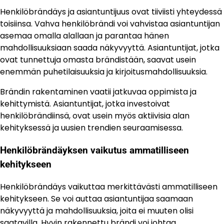
Henkilöbrändäys ja asiantuntijuus ovat tiiviisti yhteydessä
toisiinsa. Vahva henkilöbrändi voi vahvistaa asiantuntijan
asemaa omalla alallaan ja parantaa hänen
mahdollisuuksiaan saada näkyvyyttä. Asiantuntijat, jotka
ovat tunnettuja omasta brändistään, saavat usein
enemmän puhetilaisuuksia ja kirjoitusmahdollisuuksia.
Brändin rakentaminen vaatii jatkuvaa oppimista ja
kehittymistä. Asiantuntijat, jotka investoivat
henkilöbrändiinsä, ovat usein myös aktiivisia alan
kehityksessä ja uusien trendien seuraamisessa.
Henkilöbrändäyksen vaikutus ammatilliseen
kehitykseen
Henkilöbrändäys vaikuttaa merkittävästi ammatilliseen
kehitykseen. Se voi auttaa asiantuntijaa saamaan
näkyvyyttä ja mahdollisuuksia, joita ei muuten olisi
saatavilla. Hyvin rakennettu brändi voi johtaa