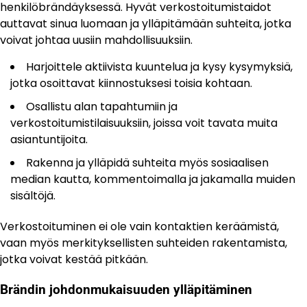
henkilöbrändäyksessä. Hyvät verkostoitumistaidot
auttavat sinua luomaan ja ylläpitämään suhteita, jotka
voivat johtaa uusiin mahdollisuuksiin.
Harjoittele aktiivista kuuntelua ja kysy kysymyksiä,
jotka osoittavat kiinnostuksesi toisia kohtaan.
Osallistu alan tapahtumiin ja
verkostoitumistilaisuuksiin, joissa voit tavata muita
asiantuntijoita.
Rakenna ja ylläpidä suhteita myös sosiaalisen
median kautta, kommentoimalla ja jakamalla muiden
sisältöjä.
Verkostoituminen ei ole vain kontaktien keräämistä,
vaan myös merkityksellisten suhteiden rakentamista,
jotka voivat kestää pitkään.
Brändin johdonmukaisuuden ylläpitäminen