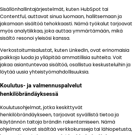
Sisällönhallintajärjestelmät, kuten HubSpot tai
Contentful, auttavat sinua luomaan, hallitsemaan ja
jakamaan sisältöä tehokkaasti. Nämä työkalut tarjoavat
myös analytiikkaa, joka auttaa ymmärtämään, mikä
sisältö resonoi yleisösi kanssa.
Verkostoitumisalustat, kuten LinkedIn, ovat erinomaisia
paikkoja luoda ja ylläpitää ammatillisia suhteita. Voit
jakaa asiantuntevaa sisältöä, osallistua keskusteluihin ja
löytää uusia yhteistyömahdollisuuksia.
Koulutus- ja valmennuspalvelut
henkilöbrändäyksessä
Koulutusohjelmat, jotka keskittyvät
henkilöbrändäykseen, tarjoavat syvällistä tietoa ja
käytännön taitoja brändin rakentamiseen. Nämä
ohjelmat voivat sisältää verkkokursseja tai lähiopetusta,