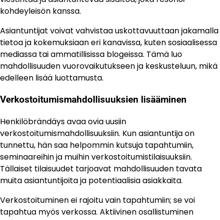
kohdeyleisön kanssa.
Asiantuntijat voivat vahvistaa uskottavuuttaan jakamalla
tietoa ja kokemuksiaan eri kanavissa, kuten sosiaalisessa
mediassa tai ammatillisissa blogeissa. Tämä luo
mahdollisuuden vuorovaikutukseen ja keskusteluun, mikä
edelleen lisää luottamusta.
Verkostoitumismahdollisuuksien lisääminen
Henkilöbrändäys avaa ovia uusiin
verkostoitumismahdollisuuksiin. Kun asiantuntija on
tunnettu, hän saa helpommin kutsuja tapahtumiin,
seminaareihin ja muihin verkostoitumistilaisuuksiin.
Tällaiset tilaisuudet tarjoavat mahdollisuuden tavata
muita asiantuntijoita ja potentiaalisia asiakkaita.
Verkostoituminen ei rajoitu vain tapahtumiin; se voi
tapahtua myös verkossa. Aktiivinen osallistuminen