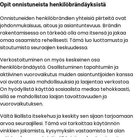
Opit onnistuneista henkilöbrändäyksistä
Onnistuneiden henkilöbrändien yhteisiä piirteitä ovat
johdonmukaisuus, aitous ja asiantuntevuus. Brändin
rakentamisessa on tärkeää olla oma itsensä ja jakaa
omaa osaamista rehellisesti. Tämä luo luottamusta ja
sitoutumista seuraajien keskuudessa.
Verkostoituminen on myös keskeinen osa
henkilöbrändäystä. Osallistuminen tapahtumiin ja
aktiivinen vuorovaikutus muiden asiantuntijoiden kanssa
voi avata uusia mahdollisuuksia ja laajentaa verkostoa.
On hyödyllistä käyttää sosiaalista mediaa tehokkaasti,
sillä se mahdollistaa laajan tavoittavuuden ja
vuorovaikutuksen.
Vältä liiallista itsekehua ja keskity sen sijaan tarjoamaan
arvoa seuraajillesi. Tämä voi tarkoittaa käytännön
vinkkien jakamista, kysymyksiin vastaamista tai alan