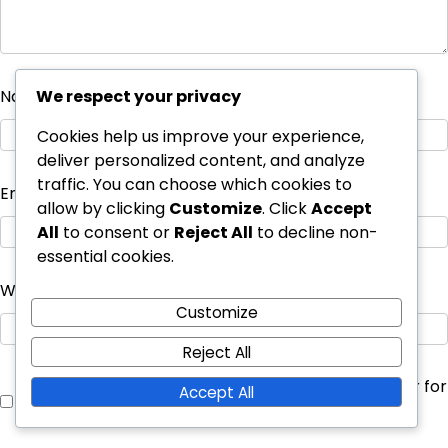
Name
*
We respect your privacy
Cookies help us improve your experience,
deliver personalized content, and analyze
traffic. You can choose which cookies to
Email
*
allow by clicking
Customize
. Click
Accept
All
to consent or
Reject All
to decline non-
essential cookies.
Website
Customize
Reject All
Save my name, email, and website in this browser for
Accept All
the next time I comment.