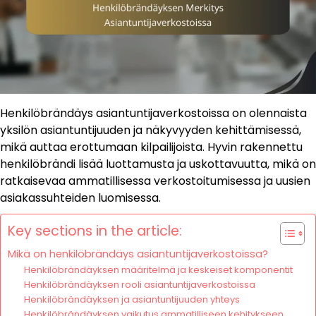
Henkilöbrändäys asiantuntijaverkostoissa on olennaista
yksilön asiantuntijuuden ja näkyvyyden kehittämisessä,
mikä auttaa erottumaan kilpailijoista. Hyvin rakennettu
henkilöbrändi lisää luottamusta ja uskottavuutta, mikä on
ratkaisevaa ammatillisessa verkostoitumisessa ja uusien
asiakassuhteiden luomisessa.
Key sections in the article:
Mikä on henkilöbrändäys asiantuntijaverkostoissa?
Henkilöbrändäyksen määritelmä ja keskeiset komponentit
Henkilöbrändäyksen rooli asiantuntijaverkostoissa
Henkilöbrändäyksen ja asiantuntijuuden yhteys
Henkilöbrändäyksen vaikutus ammatilliseen kehitykseen