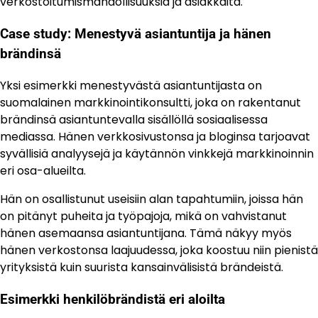
verkostoitumismahdollisuuksia ja asiakkaita.
Case study: Menestyvä asiantuntija ja hänen
brändinsä
Yksi esimerkki menestyvästä asiantuntijasta on
suomalainen markkinointikonsultti, joka on rakentanut
brändinsä asiantuntevalla sisällöllä sosiaalisessa
mediassa. Hänen verkkosivustonsa ja bloginsa tarjoavat
syvällisiä analyysejä ja käytännön vinkkejä markkinoinnin
eri osa-alueilta.
Hän on osallistunut useisiin alan tapahtumiin, joissa hän
on pitänyt puheita ja työpajoja, mikä on vahvistanut
hänen asemaansa asiantuntijana. Tämä näkyy myös
hänen verkostonsa laajuudessa, joka koostuu niin pienistä
yrityksistä kuin suurista kansainvälisistä brändeistä.
Esimerkki henkilöbrändistä eri aloilta