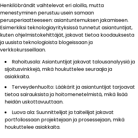
Henkilöbrändit vaihtelevat eri aloilla, mutta
menestyminen perustuu usein samaan
perusperiaatteeseen: asiantuntemuksen jakamiseen.
Esimerkiksi teknologiayrityksissä tunnetut asiantuntijat,
kuten ohjelmistokehittäjät, jakavat tietoa koodauksesta
ja uusista teknologioista blogeissaan ja
verkkokursseillaan.
Rahoitusala: Asiantuntijat jakavat talousanalyysiä ja
sijoitusvinkkejä, mikä houkuttelee seuraajia ja
asiakkaita.
Terveydenhuolto: Lääkärit ja asiantuntijat tarjoavat
tietoa sairauksista ja hoitomenetelmistä, mikä lisää
heidän uskottavuuttaan.
Luova ala: Suunnittelijat ja taiteilijat jakavat
portfoliossaan projektejaan ja prosessejaan, mikä
houkuttelee asiakkaita.