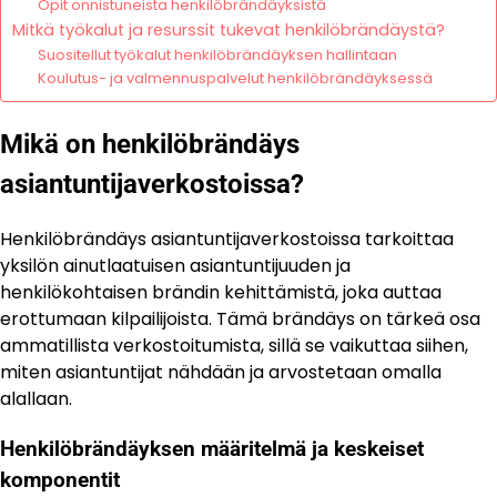
Opit onnistuneista henkilöbrändäyksistä
Mitkä työkalut ja resurssit tukevat henkilöbrändäystä?
Suositellut työkalut henkilöbrändäyksen hallintaan
Koulutus- ja valmennuspalvelut henkilöbrändäyksessä
Mikä on henkilöbrändäys
asiantuntijaverkostoissa?
Henkilöbrändäys asiantuntijaverkostoissa tarkoittaa
yksilön ainutlaatuisen asiantuntijuuden ja
henkilökohtaisen brändin kehittämistä, joka auttaa
erottumaan kilpailijoista. Tämä brändäys on tärkeä osa
ammatillista verkostoitumista, sillä se vaikuttaa siihen,
miten asiantuntijat nähdään ja arvostetaan omalla
alallaan.
Henkilöbrändäyksen määritelmä ja keskeiset
komponentit