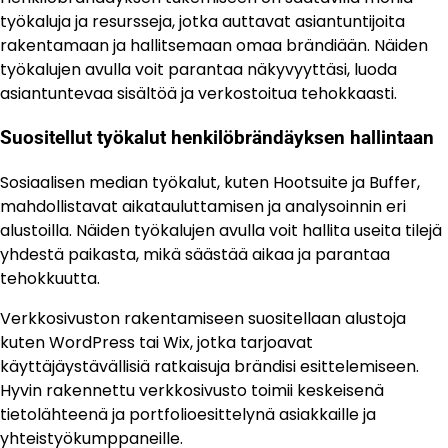
työkaluja ja resursseja, jotka auttavat asiantuntijoita
rakentamaan ja hallitsemaan omaa brändiään. Näiden
työkalujen avulla voit parantaa näkyvyyttäsi, luoda
asiantuntevaa sisältöä ja verkostoitua tehokkaasti.
Suositellut työkalut henkilöbrändäyksen hallintaan
Sosiaalisen median työkalut, kuten Hootsuite ja Buffer,
mahdollistavat aikatauluttamisen ja analysoinnin eri
alustoilla. Näiden työkalujen avulla voit hallita useita tilejä
yhdestä paikasta, mikä säästää aikaa ja parantaa
tehokkuutta.
Verkkosivuston rakentamiseen suositellaan alustoja
kuten WordPress tai Wix, jotka tarjoavat
käyttäjäystävällisiä ratkaisuja brändisi esittelemiseen.
Hyvin rakennettu verkkosivusto toimii keskeisenä
tietolähteenä ja portfolioesittelynä asiakkaille ja
yhteistyökumppaneille.