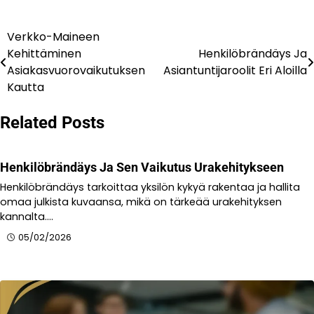
Verkko-Maineen
Post
Kehittäminen
Henkilöbrändäys Ja
navigation
Asiakasvuorovaikutuksen
Asiantuntijaroolit Eri Aloilla
Kautta
Related Posts
Henkilöbrändäys Ja Sen Vaikutus Urakehitykseen
Henkilöbrändäys tarkoittaa yksilön kykyä rakentaa ja hallita
omaa julkista kuvaansa, mikä on tärkeää urakehityksen
kannalta.…
05/02/2026