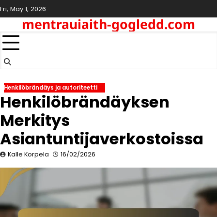
Skip
Fri, May 1, 2026
to
mentrauiaith-gogledd.com
content
Henkilöbrändäys ja autoriteetti
Henkilöbrändäyksen
Merkitys
Asiantuntijaverkostoissa
Kalle Korpela
16/02/2026