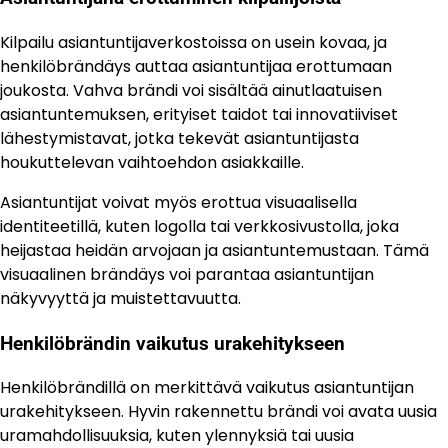
Kilpailu asiantuntijaverkostoissa on usein kovaa, ja
henkilöbrändäys auttaa asiantuntijaa erottumaan
joukosta. Vahva brändi voi sisältää ainutlaatuisen
asiantuntemuksen, erityiset taidot tai innovatiiviset
lähestymistavat, jotka tekevät asiantuntijasta
houkuttelevan vaihtoehdon asiakkaille.
Asiantuntijat voivat myös erottua visuaalisella
identiteetillä, kuten logolla tai verkkosivustolla, joka
heijastaa heidän arvojaan ja asiantuntemustaan. Tämä
visuaalinen brändäys voi parantaa asiantuntijan
näkyvyyttä ja muistettavuutta.
Henkilöbrändin vaikutus urakehitykseen
Henkilöbrändillä on merkittävä vaikutus asiantuntijan
urakehitykseen. Hyvin rakennettu brändi voi avata uusia
uramahdollisuuksia, kuten ylennyksiä tai uusia