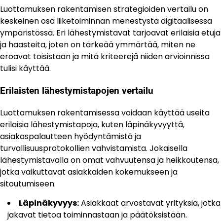
Luottamuksen rakentamisen strategioiden vertailu on
keskeinen osa liiketoiminnan menestystä digitaalisessa
ympäristössä. Eri lähestymistavat tarjoavat erilaisia etuja
ja haasteita, joten on tärkeää ymmärtää, miten ne
eroavat toisistaan ja mitä kriteerejä niiden arvioinnissa
tulisi käyttää.
Erilaisten lähestymistapojen vertailu
Luottamuksen rakentamisessa voidaan käyttää useita
erilaisia lähestymistapoja, kuten läpinäkyvyyttä,
asiakaspalautteen hyödyntämistä ja
turvallisuusprotokollien vahvistamista. Jokaisella
lähestymistavalla on omat vahvuutensa ja heikkoutensa,
jotka vaikuttavat asiakkaiden kokemukseen ja
sitoutumiseen.
Läpinäkyvyys:
Asiakkaat arvostavat yrityksiä, jotka
jakavat tietoa toiminnastaan ja päätöksistään.