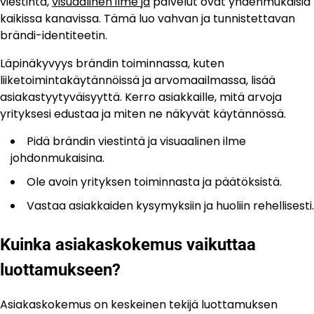
viestintä,
visuaalinen ilme ja
palvelut ovat yhdenmukaisia
kaikissa kanavissa. Tämä luo vahvan ja tunnistettavan
brändi-identiteetin.
Läpinäkyvyys brändin toiminnassa, kuten
liiketoimintakäytännöissä ja arvomaailmassa, lisää
asiakastyytyväisyyttä. Kerro asiakkaille, mitä arvoja
yrityksesi edustaa ja miten ne näkyvät käytännössä.
Pidä brändin viestintä ja visuaalinen ilme
johdonmukaisina.
Ole avoin yrityksen toiminnasta ja päätöksistä.
Vastaa asiakkaiden kysymyksiin ja huoliin rehellisesti.
Kuinka asiakaskokemus vaikuttaa
luottamukseen?
Asiakaskokemus on keskeinen tekijä luottamuksen