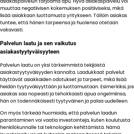
asiakaspalvelun tarjoama apu. Hyvä asiakaspalvelu voi
muuttaa negatiivisen kokemuksen positiiviseksi, mikä
lisää asiakkaan luottamusta yritykseen. Tällöin asiakas
tuntee, että hänen tarpeensa ja huolensa otetaan
vakavasti.
Palvelun laatu ja sen vaikutus
asiakastyytyväisyyteen
Palvelun laatu on yksi tärkeimmistä tekijöistä
asiakastyytyväisyyden kannalta. Laadukkaat palvelut
täyttävät asiakkaiden odotukset ja tarpeet, mikä lisää
heidän tyytyväisyyttään ja luottamustaan. Esimerkiksi, jos
asiakas saa nopeasti ja tehokkaasti apua ongelmiinsa,
hän on todennäköisesti tyytyväinen ja palaa uudelleen.
On myös tärkeää huomioida, että palvelun laadun
parantaminen voi vaatia investointeja, kuten koulutusta
henkilökunnalle tai teknologian kehittämistä. Nämä