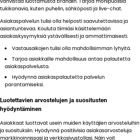
vahvistaa luottamusta brändiin. Tarjoa monipuolisia
tukikanavia, kuten puhelin, sähköposti ja live-chat.
Asiakaspalvelun tulisi olla helposti saavutettavissa ja
asiantuntevaa. Kouluta tiimiäsi käsittelemään
asiakaskysymyksiä ystävällisesti ja ammattimaisesti.
Vastausaikojen tulisi olla mahdollisimman lyhyitä.
Tarjoa asiakkaille mahdollisuus antaa palautetta
asiakaspalvelusta.
Hyödynnä asiakaspalautetta palvelun
parantamiseksi.
Luotettavien arvostelujen ja suositusten
hyödyntäminen
Asiakkaat luottavat usein muiden käyttäjien arvosteluihin
ja suosituksiin. Hyödynnä positiivisia asiakasarvosteluja
markkinoinnissasi ja verkkosivustollasi. Näin voit