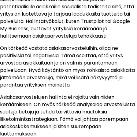
potentiaalisille asiakkaille sosiaalista todisteita siitä, että
yritys on luotettava ja tarjoaa laadukkaita tuotteita tai
palveluita. Hallintatyökalut, kuten Trustpilot tai Google
My Business, auttavat yrityksiä keräämään ja
hallitsemaan asiakasarvosteluja tehokkaasti.
On tärkeää vastata asiakasarvosteluihin, olipa ne
positiivisia tai negatiivisia. Tämä osoittaa, että yritys
arvostaa asiakkaitaan ja on valmis parantamaan
palveluaan. Hyvä käytäntö on myös rohkaista asiakkaita
jättämään arvosteluja, mikä voi lisätä näkyvyyttä ja
parantaa yrityksen mainetta.
Asiakasarvostelujen hallinta ei rajoitu vain niiden
keräämiseen. On myös tärkeää analysoida arvosteluista
saatuja tietoja ja tehdä tarvittavia muutoksia
liiketoimintastrategiaan. Tämä voi johtaa parempaan
asiakaskokemukseen ja siten suurempaan
luottamukseen.