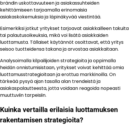
brändin uskottavuuteen ja asiakassuhteiden
kehittämiseen tarjoamalla erinomaisia
asiakaskokemuksia ja läpinäkyvää viestintää.
Esimerkiksi jotkut yritykset tarjoavat asiakkailleen takuita
tai palautusoikeuksia, mikä voi lisätä asiakkaiden
luottamusta. Tällaiset käytännöt osoittavat, että yritys
seisoo tuotteidensa takana ja arvostaa asiakkaitaan.
Analysoimalla kilpailijoiden strategioita ja oppimalla
heidän onnistumisistaan, yritykset voivat kehittää omia
luottamusstrategioitaan ja erottua markkinoilla. On
tärkeää pysyä ajan tasalla alan trendeistä ja
asiakaspalautteesta, jotta voidaan reagoida nopeasti
muuttuviin tarpeisiin.
Kuinka vertailla erilaisia luottamuksen
rakentamisen strategioita?