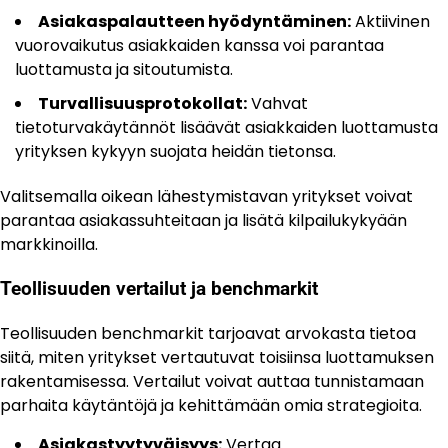
Asiakaspalautteen hyödyntäminen:
Aktiivinen
vuorovaikutus asiakkaiden kanssa voi parantaa
luottamusta ja sitoutumista.
Turvallisuusprotokollat:
Vahvat
tietoturvakäytännöt lisäävät asiakkaiden luottamusta
yrityksen kykyyn suojata heidän tietonsa.
Valitsemalla oikean lähestymistavan yritykset voivat
parantaa asiakassuhteitaan ja lisätä kilpailukykyään
markkinoilla.
Teollisuuden vertailut ja benchmarkit
Teollisuuden benchmarkit tarjoavat arvokasta tietoa
siitä, miten yritykset vertautuvat toisiinsa luottamuksen
rakentamisessa. Vertailut voivat auttaa tunnistamaan
parhaita käytäntöjä ja kehittämään omia strategioita.
Asiakastyytyväisyys:
Vertaa