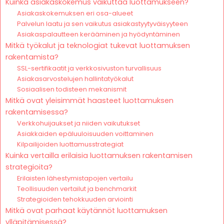
Kuinka asiakaskokemus vaikuttaa luottamukseen?
Asiakaskokemuksen eri osa-alueet
Palvelun laatu ja sen vaikutus asiakastyytyväisyyteen
Asiakaspalautteen kerääminen ja hyödyntäminen
Mitkä työkalut ja teknologiat tukevat luottamuksen
rakentamista?
SSL-sertifikaatit ja verkkosivuston turvallisuus
Asiakasarvostelujen hallintatyökalut
Sosiaalisen todisteen mekanismit
Mitkä ovat yleisimmät haasteet luottamuksen
rakentamisessa?
Verkkohuijaukset ja niiden vaikutukset
Asiakkaiden epäluuloisuuden voittaminen
Kilpailijoiden luottamusstrategiat
Kuinka vertailla erilaisia luottamuksen rakentamisen
strategioita?
Erilaisten lähestymistapojen vertailu
Teollisuuden vertailut ja benchmarkit
Strategioiden tehokkuuden arviointi
Mitkä ovat parhaat käytännöt luottamuksen
ylläpitämisessä?