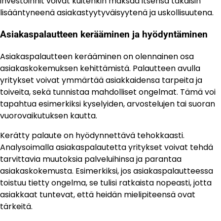
investoinnit voivat kuitenkin maksaa itsensä takaisin
lisääntyneenä asiakastyytyväisyytenä ja uskollisuutena.
Asiakaspalautteen kerääminen ja hyödyntäminen
Asiakaspalautteen kerääminen on olennainen osa
asiakaskokemuksen kehittämistä. Palautteen avulla
yritykset voivat ymmärtää asiakkaidensa tarpeita ja
toiveita, sekä tunnistaa mahdolliset ongelmat. Tämä voi
tapahtua esimerkiksi kyselyiden, arvostelujen tai suoran
vuorovaikutuksen kautta.
Kerätty palaute on hyödynnettävä tehokkaasti.
Analysoimalla asiakaspalautetta yritykset voivat tehdä
tarvittavia muutoksia palveluihinsa ja parantaa
asiakaskokemusta. Esimerkiksi, jos asiakaspalautteessa
toistuu tietty ongelma, se tulisi ratkaista nopeasti, jotta
asiakkaat tuntevat, että heidän mielipiteensä ovat
tärkeitä.