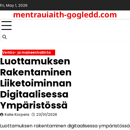
Skip
Fri, May 1, 2026
to
mentrauiaith-gogledd.com
content
Verkko- ja maineenhallinta
Luottamuksen
Rakentaminen
Liiketoiminnan
Digitaalisessa
Ympäristössä
Kalle Korpela
23/01/2026
Luottamuksen rakentaminen digitaalisessa ympäristössä