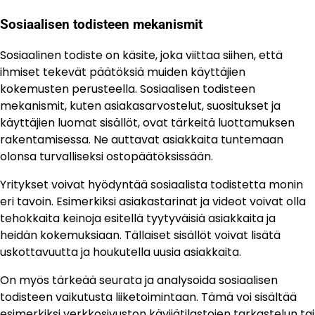
Sosiaalisen todisteen mekanismit
Sosiaalinen todiste on käsite, joka viittaa siihen, että
ihmiset tekevät päätöksiä muiden käyttäjien
kokemusten perusteella. Sosiaalisen todisteen
mekanismit, kuten asiakasarvostelut, suositukset ja
käyttäjien luomat sisällöt, ovat tärkeitä luottamuksen
rakentamisessa. Ne auttavat asiakkaita tuntemaan
olonsa turvalliseksi ostopäätöksissään.
Yritykset voivat hyödyntää sosiaalista todistetta monin
eri tavoin. Esimerkiksi asiakastarinat ja videot voivat olla
tehokkaita keinoja esitellä tyytyväisiä asiakkaita ja
heidän kokemuksiaan. Tällaiset sisällöt voivat lisätä
uskottavuutta ja houkutella uusia asiakkaita.
On myös tärkeää seurata ja analysoida sosiaalisen
todisteen vaikutusta liiketoimintaan. Tämä voi sisältää
esimerkiksi verkkosivuston kävijätilastojen tarkastelun tai