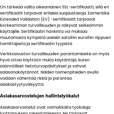
On tärkeää valita oikeanlainen SSL-sertifikaatti, sillä eri
sertifikaatit tarjoavat erilaisia suojaustasoja. Esimerkiksi
Extended Validation (EV) -sertifikaatit tarjoavat
korkeamman turvallisuuden ja näkyvät selkeämmin
käyttäjille. Sertifikaatin hankinta voi maksaa
muutamasta kympistä useisiin satoihin euroihin riippuen
toimittajasta ja sertifikaatin tyypistä.
Verkkosivuston turvallisuuden parantamiseksi on myös
hyvä ottaa käyttöön muita käytäntöjä, kuten
säännölliset tietoturvapäivitykset ja vahvat
salasanakäytännöt. Näiden toimenpiteiden avulla
voidaan vähentää riskiä ja parantaa
asiakastyytyväisyyttä.
Asiakasarvostelujen hallintatyökalut
Asiakasarvostelut ovat voimakkaita työkaluja
luottamuksen rakentamisessa. Ne tarjoavat