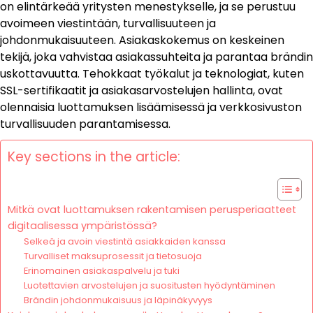
on elintärkeää yritysten menestykselle, ja se perustuu
avoimeen viestintään, turvallisuuteen ja
johdonmukaisuuteen. Asiakaskokemus on keskeinen
tekijä, joka vahvistaa asiakassuhteita ja parantaa brändin
uskottavuutta. Tehokkaat työkalut ja teknologiat, kuten
SSL-sertifikaatit ja asiakasarvostelujen hallinta, ovat
olennaisia luottamuksen lisäämisessä ja verkkosivuston
turvallisuuden parantamisessa.
Key sections in the article:
Mitkä ovat luottamuksen rakentamisen perusperiaatteet
digitaalisessa ympäristössä?
Selkeä ja avoin viestintä asiakkaiden kanssa
Turvalliset maksuprosessit ja tietosuoja
Erinomainen asiakaspalvelu ja tuki
Luotettavien arvostelujen ja suositusten hyödyntäminen
Brändin johdonmukaisuus ja läpinäkyvyys