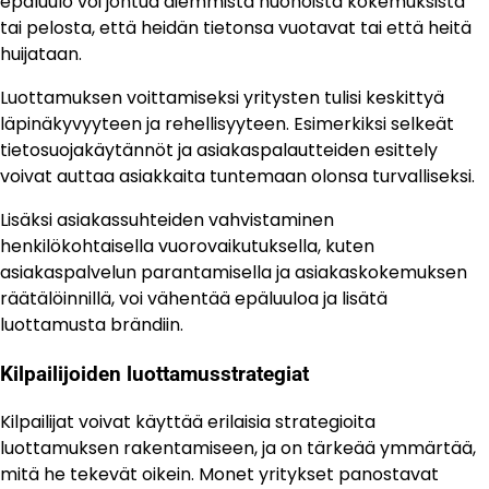
epäluulo voi johtua aiemmista huonoista kokemuksista
tai pelosta, että heidän tietonsa vuotavat tai että heitä
huijataan.
Luottamuksen voittamiseksi yritysten tulisi keskittyä
läpinäkyvyyteen ja rehellisyyteen. Esimerkiksi selkeät
tietosuojakäytännöt ja asiakaspalautteiden esittely
voivat auttaa asiakkaita tuntemaan olonsa turvalliseksi.
Lisäksi asiakassuhteiden vahvistaminen
henkilökohtaisella vuorovaikutuksella, kuten
asiakaspalvelun parantamisella ja asiakaskokemuksen
räätälöinnillä, voi vähentää epäluuloa ja lisätä
luottamusta brändiin.
Kilpailijoiden luottamusstrategiat
Kilpailijat voivat käyttää erilaisia strategioita
luottamuksen rakentamiseen, ja on tärkeää ymmärtää,
mitä he tekevät oikein. Monet yritykset panostavat