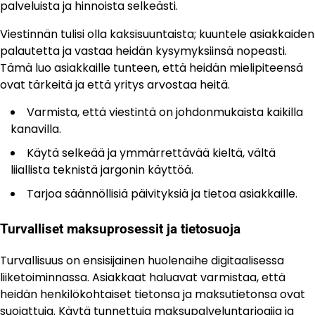
palveluista ja hinnoista selkeästi.
Viestinnän tulisi olla kaksisuuntaista; kuuntele asiakkaiden
palautetta ja vastaa heidän kysymyksiinsä nopeasti.
Tämä luo asiakkaille tunteen, että heidän mielipiteensä
ovat tärkeitä ja että yritys arvostaa heitä.
Varmista, että viestintä on johdonmukaista kaikilla
kanavilla.
Käytä selkeää ja ymmärrettävää kieltä, vältä
liiallista teknistä jargonin käyttöä.
Tarjoa säännöllisiä päivityksiä ja tietoa asiakkaille.
Turvalliset maksuprosessit ja tietosuoja
Turvallisuus on ensisijainen huolenaihe digitaalisessa
liiketoiminnassa. Asiakkaat haluavat varmistaa, että
heidän henkilökohtaiset tietonsa ja maksutietonsa ovat
suojattuja. Käytä tunnettuja maksupalveluntarjoajia ja