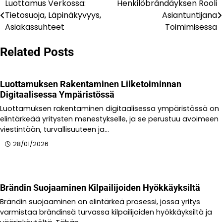
Luottamus Verkossa:
Henkilöbrändäyksen Rooli
Post
Tietosuoja, Läpinäkyvyys,
Asiantuntijana
navigation
Asiakassuhteet
Toimimisessa
Related Posts
Luottamuksen Rakentaminen Liiketoiminnan
Digitaalisessa Ympäristössä
Luottamuksen rakentaminen digitaalisessa ympäristössä on
elintärkeää yritysten menestykselle, ja se perustuu avoimeen
viestintään, turvallisuuteen ja…
28/01/2026
Brändin Suojaaminen Kilpailijoiden Hyökkäyksiltä
Brändin suojaaminen on elintärkeä prosessi, jossa yritys
varmistaa brändinsä turvassa kilpailijoiden hyökkäyksiltä ja