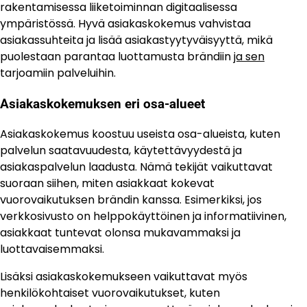
rakentamisessa liiketoiminnan digitaalisessa
ympäristössä. Hyvä asiakaskokemus vahvistaa
asiakassuhteita ja lisää asiakastyytyväisyyttä, mikä
puolestaan parantaa luottamusta brändiin
ja sen
tarjoamiin palveluihin.
Asiakaskokemuksen eri osa-alueet
Asiakaskokemus koostuu useista osa-alueista, kuten
palvelun saatavuudesta, käytettävyydestä ja
asiakaspalvelun laadusta. Nämä tekijät vaikuttavat
suoraan siihen, miten asiakkaat kokevat
vuorovaikutuksen brändin kanssa. Esimerkiksi, jos
verkkosivusto on helppokäyttöinen ja informatiivinen,
asiakkaat tuntevat olonsa mukavammaksi ja
luottavaisemmaksi.
Lisäksi asiakaskokemukseen vaikuttavat myös
henkilökohtaiset vuorovaikutukset, kuten