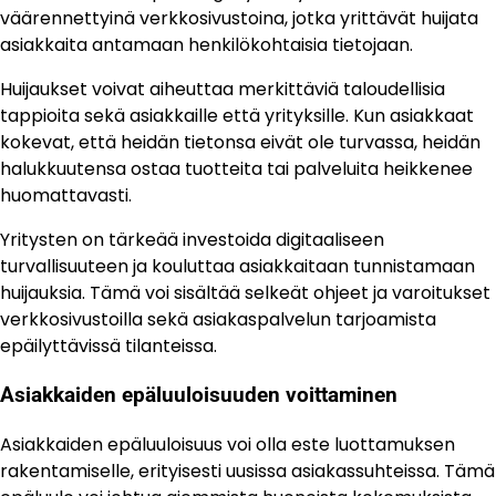
väärennettyinä verkkosivustoina, jotka yrittävät huijata
asiakkaita antamaan henkilökohtaisia tietojaan.
Huijaukset voivat aiheuttaa merkittäviä taloudellisia
tappioita sekä asiakkaille että yrityksille. Kun asiakkaat
kokevat, että heidän tietonsa eivät ole turvassa, heidän
halukkuutensa ostaa tuotteita tai palveluita heikkenee
huomattavasti.
Yritysten on tärkeää investoida digitaaliseen
turvallisuuteen ja kouluttaa asiakkaitaan tunnistamaan
huijauksia. Tämä voi sisältää selkeät ohjeet ja varoitukset
verkkosivustoilla sekä asiakaspalvelun tarjoamista
epäilyttävissä tilanteissa.
Asiakkaiden epäluuloisuuden voittaminen
Asiakkaiden epäluuloisuus voi olla este luottamuksen
rakentamiselle, erityisesti uusissa asiakassuhteissa. Tämä