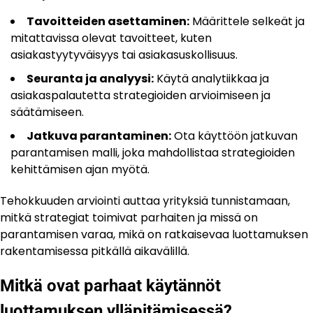
Tavoitteiden asettaminen:
Määrittele selkeät ja
mitattavissa olevat tavoitteet, kuten
asiakastyytyväisyys tai asiakasuskollisuus.
Seuranta ja analyysi:
Käytä analytiikkaa ja
asiakaspalautetta strategioiden arvioimiseen ja
säätämiseen.
Jatkuva parantaminen:
Ota käyttöön jatkuvan
parantamisen malli, joka mahdollistaa strategioiden
kehittämisen ajan myötä.
Tehokkuuden arviointi auttaa yrityksiä tunnistamaan,
mitkä strategiat toimivat parhaiten ja missä on
parantamisen varaa, mikä on ratkaisevaa luottamuksen
rakentamisessa pitkällä aikavälillä.
Mitkä ovat parhaat käytännöt
luottamuksen ylläpitämisessä?