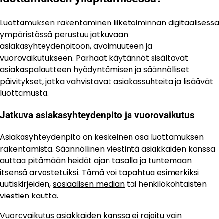
Luottamuksen rakentaminen liiketoiminnan digitaalisessa
ympäristössä perustuu jatkuvaan
asiakasyhteydenpitoon, avoimuuteen ja
vuorovaikutukseen. Parhaat käytännöt sisältävät
asiakaspalautteen hyödyntämisen ja säännölliset
päivitykset, jotka vahvistavat asiakassuhteita ja lisäävät
luottamusta.
Jatkuva asiakasyhteydenpito ja vuorovaikutus
Asiakasyhteydenpito on keskeinen osa luottamuksen
rakentamista. Säännöllinen viestintä asiakkaiden kanssa
auttaa pitämään heidät ajan tasalla ja tuntemaan
itsensä arvostetuiksi. Tämä voi tapahtua esimerkiksi
uutiskirjeiden,
sosiaalisen median
tai henkilökohtaisten
viestien kautta.
Vuorovaikutus asiakkaiden kanssa ei rajoitu vain