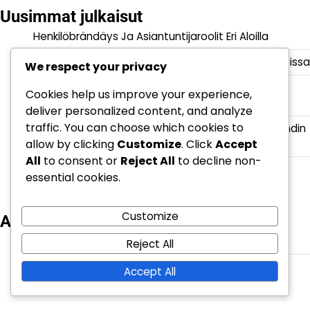
Uusimmat julkaisut
Henkilöbrändäys Ja Asiantuntijaroolit Eri Aloilla
Henkilöbrändäyksen Merkitys Asiantuntijaverkostoissa
We respect your privacy
Verkko-Maineen Kehittäminen
Cookies help us improve your experience,
Asiakasvuorovaikutuksen Kautta
deliver personalized content, and analyze
traffic. You can choose which cookies to
Verkko-Maine: Arvostelut, Sosiaalinen näyttö, Brändin
allow by clicking
Customize
. Click
Accept
hallinta
All
to consent or
Reject All
to decline non-
Henkilöbrändäys: Luottamus, Näkyvyys,
essential cookies.
Asiantuntemus
Customize
Arkisto
February 2026
Reject All
January 2026
Accept All