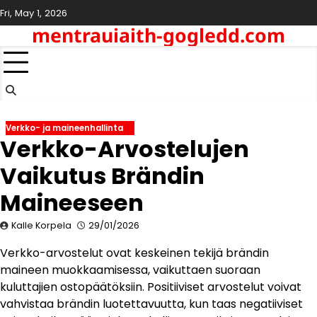
Skip
Fri, May 1, 2026
to
mentrauiaith-gogledd.com
content
Verkko- ja maineenhallinta
Verkko-Arvostelujen
Vaikutus Brändin
Maineeseen
Kalle Korpela
29/01/2026
Verkko-arvostelut ovat keskeinen tekijä brändin
maineen muokkaamisessa, vaikuttaen suoraan
kuluttajien ostopäätöksiin. Positiiviset arvostelut voivat
vahvistaa brändin luotettavuutta, kun taas negatiiviset