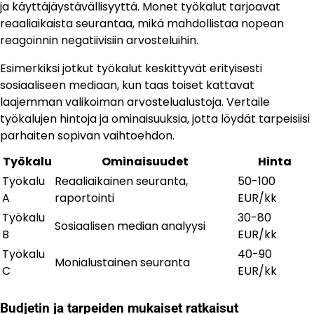
ja käyttäjäystävällisyyttä. Monet työkalut tarjoavat
reaaliaikaista seurantaa, mikä mahdollistaa nopean
reagoinnin negatiivisiin arvosteluihin.
Esimerkiksi jotkut työkalut keskittyvät erityisesti
sosiaaliseen mediaan, kun taas toiset kattavat
laajemman valikoiman arvostelualustoja. Vertaile
työkalujen hintoja ja ominaisuuksia, jotta löydät tarpeisiisi
parhaiten sopivan vaihtoehdon.
Työkalu
Ominaisuudet
Hinta
Työkalu
Reaaliaikainen seuranta,
50-100
A
raportointi
EUR/kk
Työkalu
30-80
Sosiaalisen median analyysi
B
EUR/kk
Työkalu
40-90
Monialustainen seuranta
C
EUR/kk
Budjetin ja tarpeiden mukaiset ratkaisut