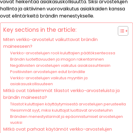
voivat heikentää asiakasuskollisuutta. Siksi arvostelujen
hallinta ja aktiivinen vuorovaikutus asiakkaiden kanssa
ovat elintärkeitä brändin menestykselle.
Key sections in the article:
Miten verkko-arvostelut vaikuttavat brändin
maineeseen?
Verkko-arvostelujen rooli kuluttajien päätöksenteossa
Brändin luotettavuuden ja imagon rakentaminen
Negatiivisten arvostelujen vaikutus asiakassuhteisiin
Positiivisten arvostelujen edut brändille
Verkko-arvostelujen vaikutus myyntiin ja
asiakasuskollisuuteen
Mitkä ovat tärkeimmät tilastot verkko-arvosteluista ja
brändin maineesta?
Tilastot kuluttajien käyttäytymisestä arvostelujen perusteella
Yleisimmät syyt, miksi kuluttajat luottavat arvosteluihin
Brändien menestystarinat ja epäonnistumiset arvostelujen
vuoksi
Mitkä ovat parhaat käytännöt verkko-arvostelujen