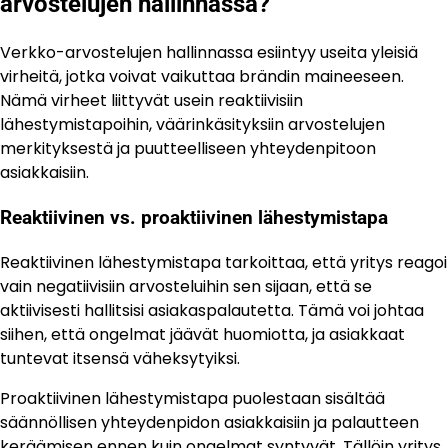
arvostelujen hallinnassa?
Verkko-arvostelujen hallinnassa esiintyy useita yleisiä
virheitä, jotka voivat vaikuttaa brändin maineeseen.
Nämä virheet liittyvät usein reaktiivisiin
lähestymistapoihin, väärinkäsityksiin arvostelujen
merkityksestä ja puutteelliseen yhteydenpitoon
asiakkaisiin.
Reaktiivinen vs. proaktiivinen lähestymistapa
Reaktiivinen lähestymistapa tarkoittaa, että yritys reagoi
vain negatiivisiin arvosteluihin sen sijaan, että se
aktiivisesti hallitsisi asiakaspalautetta. Tämä voi johtaa
siihen, että ongelmat jäävät huomiotta, ja asiakkaat
tuntevat itsensä väheksytyiksi.
Proaktiivinen lähestymistapa puolestaan sisältää
säännöllisen yhteydenpidon asiakkaisiin ja palautteen
keräämisen ennen kuin ongelmat syntyvät. Tällöin yritys