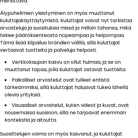
merkittävä.
Älypuhelimien yleistyminen on myös muuttanut
kuluttajakäyttäytymistä. Kuluttajat voivat nyt tarkistaa
arvosteluja ja suosituksia missä ja milloin tahansa, mikä
tekee päätöksenteosta nopeampaa ja helpompaa.
Tämä lisää kilpailua brändien välillä, sillä kuluttajat
vertaavat tuotteita ja palveluja helposti.
Verkkokaupan kasvu on ollut huimaa, ja se on
muuttanut tapaa, jolla kuluttajat ostavat tuotteita.
Paikalliset arvostelut ovat tulleet entistä
tärkeämmiksi, sillä kuluttajat haluavat tukea lähellä
olevia yrityksiä.
Visuaaliset arvostelut, kuten videot ja kuvat, ovat
nousemassa suosioon, sillä ne tarjoavat enemmän
kontekstia ja aitoutta.
Suosittelujen voima on myös kasvanut, ja kuluttajat