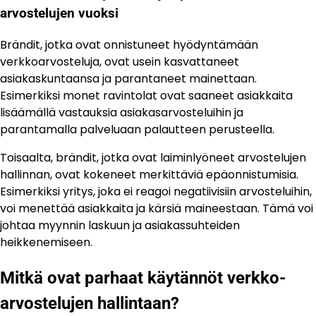
arvostelujen vuoksi
Brändit, jotka ovat onnistuneet hyödyntämään
verkkoarvosteluja, ovat usein kasvattaneet
asiakaskuntaansa ja parantaneet mainettaan.
Esimerkiksi monet ravintolat ovat saaneet asiakkaita
lisäämällä vastauksia asiakasarvosteluihin ja
parantamalla palveluaan palautteen perusteella.
Toisaalta, brändit, jotka ovat laiminlyöneet arvostelujen
hallinnan, ovat kokeneet merkittäviä epäonnistumisia.
Esimerkiksi yritys, joka ei reagoi negatiivisiin arvosteluihin,
voi menettää asiakkaita ja kärsiä maineestaan. Tämä voi
johtaa myynnin laskuun ja asiakassuhteiden
heikkenemiseen.
Mitkä ovat parhaat käytännöt verkko-
arvostelujen hallintaan?