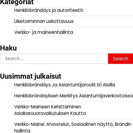
Kategoriat
Henkilöbrändäys ja autoriteetti
Liiketoiminnan uskottavuus
Verkko- ja maineenhallinta
Haku
Search
for:
Uusimmat julkaisut
Henkilöbrändäys Ja Asiantuntijaroolit Eri Aloilla
Henkilöbrändäyksen Merkitys Asiantuntijaverkostoissa
Verkko-Maineen Kehittäminen
Asiakasvuorovaikutuksen Kautta
Verkko-Maine: Arvostelut, Sosiaalinen näyttö, Brändin
hallinta