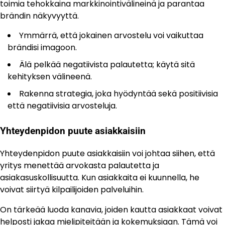
toimia tehokkaina markkinointivälineinä ja parantaa
brändin näkyvyyttä.
Ymmärrä, että jokainen arvostelu voi vaikuttaa
brändisi imagoon.
Älä pelkää negatiivista palautetta; käytä sitä
kehityksen välineenä.
Rakenna strategia, joka hyödyntää sekä positiivisia
että negatiivisia arvosteluja.
Yhteydenpidon puute asiakkaisiin
Yhteydenpidon puute asiakkaisiin voi johtaa siihen, että
yritys menettää arvokasta palautetta ja
asiakasuskollisuutta. Kun asiakkaita ei kuunnella, he
voivat siirtyä kilpailijoiden palveluihin.
On tärkeää luoda kanavia, joiden kautta asiakkaat voivat
helposti jakaa mielipiteitään ja kokemuksiaan. Tämä voi