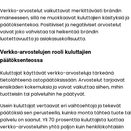
Verkko-arvostelut vaikuttavat merkittävästi brändin
maineeseen, sillä ne muokkaavat kuluttajien käsityksiä ja
päätöksentekoa. Positiiviset ja negatiiviset arvostelut
voivat joko vahvistaa tai heikentää brändin
luotettavuutta ja asiakasuskollisuutta.
Verkko-arvostelujen rooli kuluttajien
päätöksenteossa
Kuluttajat käyttävät verkko-arvosteluja tärkeänä
tietolähteenä ostopäätöksissään. Arvostelut tarjoavat
ensikäden kokemuksia ja voivat vaikuttaa siihen, mihin
tuotteisiin tai palveluihin he päätyvät.
Usein kuluttajat vertaavat eri vaihtoehtoja ja tekevät
päätöksiä sen perusteella, kuinka monta tähteä tuote tai
palvelu on saanut. Yli 70 prosenttia kuluttajista luottaa
verkko-arvosteluihin yhtä paljon kuin henkilökohtaisiin