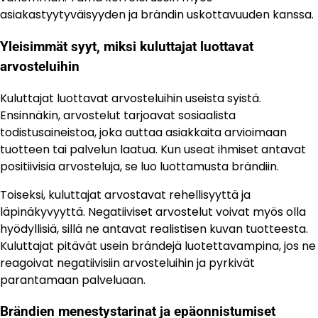
asiakastyytyväisyyden ja brändin uskottavuuden kanssa.
Yleisimmät syyt, miksi kuluttajat luottavat
arvosteluihin
Kuluttajat luottavat arvosteluihin useista syistä.
Ensinnäkin, arvostelut tarjoavat sosiaalista
todistusaineistoa, joka auttaa asiakkaita arvioimaan
tuotteen tai palvelun laatua. Kun useat ihmiset antavat
positiivisia arvosteluja, se luo luottamusta brändiin.
Toiseksi, kuluttajat arvostavat rehellisyyttä ja
läpinäkyvyyttä. Negatiiviset arvostelut voivat myös olla
hyödyllisiä, sillä ne antavat realistisen kuvan tuotteesta.
Kuluttajat pitävät usein brändejä luotettavampina, jos ne
reagoivat negatiivisiin arvosteluihin ja pyrkivät
parantamaan palveluaan.
Brändien menestystarinat ja epäonnistumiset