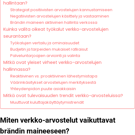
hallintaan?
Strategiat positiivisten arvostelujen kannustamiseen
Negatiivisten arvostelujen käsittely ja vastaaminen
Brändin maineen aktiivinen hallinta verkossa
Kuinka valita oikeat työkalut verkko-arvostelujen
seurantaan?
Työkalujen vertailu ja ominaisuudet
Budjetin ja tarpeiden mukaiset ratkaisut
Palveluntarjoajien arviointi ja valinta
Mitkä ovat yleiset virheet verkko-arvostelujen
hallinnassa?
Reaktiivinen vs. proaktiivinen lähestymistapa
Väärinkäsitykset arvostelujen merkityksestä
Yhteydenpidon puute asiakkaisiin
Mitkä ovat tulevaisuuden trendit verkko-arvosteluissa?
Muuttuvat kuluttajakäyttäytymistrendit
Miten verkko-arvostelut vaikuttavat
brändin maineeseen?