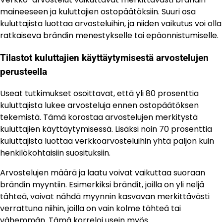
maineeseen ja kuluttajien ostopäätöksiin. Suuri osa
kuluttajista luottaa arvosteluihin, ja niiden vaikutus voi olla
ratkaiseva brändin menestykselle tai epäonnistumiselle.
Tilastot kuluttajien käyttäytymisestä arvostelujen
perusteella
Useat tutkimukset osoittavat, että yli 80 prosenttia
kuluttajista lukee arvosteluja ennen ostopäätöksen
tekemistä. Tämä korostaa arvostelujen merkitystä
kuluttajien käyttäytymisessä. Lisäksi noin 70 prosenttia
kuluttajista luottaa verkkoarvosteluihin yhtä paljon kuin
henkilökohtaisiin suosituksiin.
Arvostelujen määrä ja laatu voivat vaikuttaa suoraan
brändin myyntiin. Esimerkiksi brändit, joilla on yli neljä
tähteä, voivat nähdä myynnin kasvavan merkittävästi
verrattuna niihin, joilla on vain kolme tähteä tai
vähemmän. Tämä korreloi usein myös