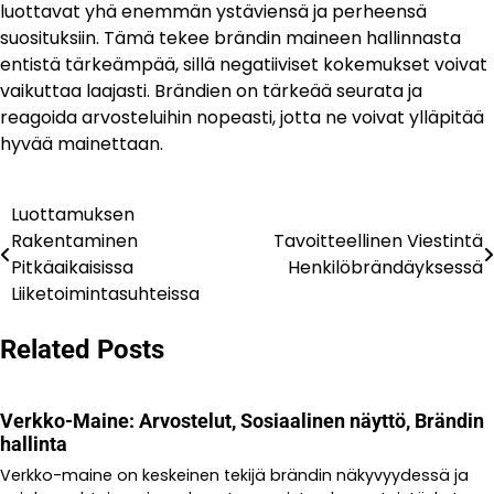
luottavat yhä enemmän ystäviensä ja perheensä
suosituksiin. Tämä tekee brändin maineen hallinnasta
entistä tärkeämpää, sillä negatiiviset kokemukset voivat
vaikuttaa laajasti. Brändien on tärkeää seurata ja
reagoida arvosteluihin nopeasti, jotta ne voivat ylläpitää
hyvää mainettaan.
Luottamuksen
Post
Rakentaminen
Tavoitteellinen Viestintä
navigation
Pitkäaikaisissa
Henkilöbrändäyksessä
Liiketoimintasuhteissa
Related Posts
Verkko-Maine: Arvostelut, Sosiaalinen näyttö, Brändin
hallinta
Verkko-maine on keskeinen tekijä brändin näkyvyydessä ja