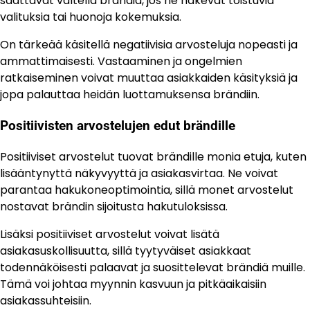
saattavat vältellä brändiä, jos he näkevät toistuvia
valituksia tai huonoja kokemuksia.
On tärkeää käsitellä negatiivisia arvosteluja nopeasti ja
ammattimaisesti. Vastaaminen ja ongelmien
ratkaiseminen voivat muuttaa asiakkaiden käsityksiä ja
jopa palauttaa heidän luottamuksensa brändiin.
Positiivisten arvostelujen edut brändille
Positiiviset arvostelut tuovat brändille monia etuja, kuten
lisääntynyttä näkyvyyttä ja asiakasvirtaa. Ne voivat
parantaa hakukoneoptimointia, sillä monet arvostelut
nostavat brändin sijoitusta hakutuloksissa.
Lisäksi positiiviset arvostelut voivat lisätä
asiakasuskollisuutta, sillä tyytyväiset asiakkaat
todennäköisesti palaavat ja suosittelevat brändiä muille.
Tämä voi johtaa myynnin kasvuun ja pitkäaikaisiin
asiakassuhteisiin.