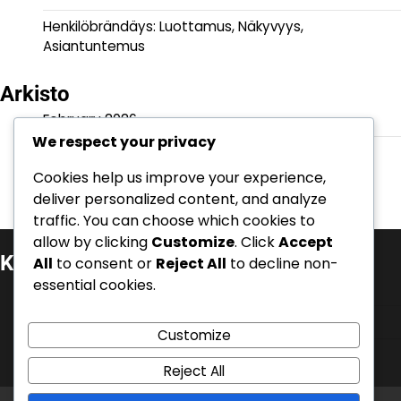
Henkilöbrändäys: Luottamus, Näkyvyys,
Asiantuntemus
Arkisto
February 2026
We respect your privacy
January 2026
Cookies help us improve your experience,
deliver personalized content, and analyze
traffic. You can choose which cookies to
allow by clicking
Customize
. Click
Accept
Kategoriat
All
to consent or
Reject All
to decline non-
essential cookies.
Henkilöbrändäys ja autoriteetti
Liiketoiminnan uskottavuus
Customize
Verkko- ja maineenhallinta
Reject All