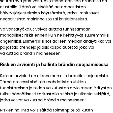
seurattava jatkuvasti, mitä sanotaan sen brändistä eri
alustoilla. Tämä voi sisältää automaattisten
hälytysjärjestelmien käyttämistä, jotka ilmoittavat
negatiivisista maininnoista tai kriisitilanteista.
Valvontatyökalut voivat auttaa tunnistamaan
mahdolliset riskit ennen kuin ne kehittyvät suuremmiksi
ongelmiksi. Esimerkiksi sosiaalisen median analytiikka voi
paljastaa trendejä ja asiakaspalautetta, joka voi
vaikuttaa brändin maineeseen.
Riskien arviointi ja hallinta brändin suojaamisessa
Riskien arviointi on olennainen osa brändin suojaamista.
Tämä prosessi sisältää mahdollisten uhkien
tunnistamisen ja niiden vaikutusten arvioimisen. Yritysten
tulisi säännöllisesti tarkastella sisäisiä ja ulkoisia tekijöitä,
jotka voivat vaikuttaa brändin maineeseen.
Riskien hallinta voi sisältää toimenpiteitä, kuten