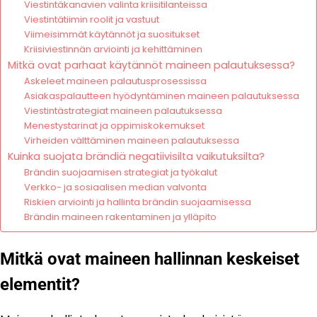
Viestintäkanavien valinta kriisitilanteissa
Viestintätiimin roolit ja vastuut
Viimeisimmät käytännöt ja suositukset
Kriisiviestinnän arviointi ja kehittäminen
Mitkä ovat parhaat käytännöt maineen palautuksessa?
Askeleet maineen palautusprosessissa
Asiakaspalautteen hyödyntäminen maineen palautuksessa
Viestintästrategiat maineen palautuksessa
Menestystarinat ja oppimiskokemukset
Virheiden välttäminen maineen palautuksessa
Kuinka suojata brändiä negatiivisilta vaikutuksilta?
Brändin suojaamisen strategiat ja työkalut
Verkko- ja sosiaalisen median valvonta
Riskien arviointi ja hallinta brändin suojaamisessa
Brändin maineen rakentaminen ja ylläpito
Mitkä ovat maineen hallinnan keskeiset
elementit?