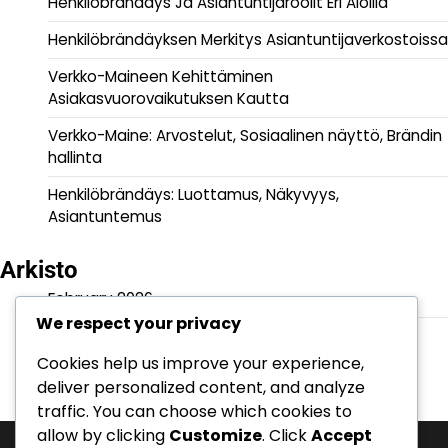
Henkilöbrändäys Ja Asiantuntijaroolit Eri Aloilla
Henkilöbrändäyksen Merkitys Asiantuntijaverkostoissa
Verkko-Maineen Kehittäminen
Asiakasvuorovaikutuksen Kautta
Verkko-Maine: Arvostelut, Sosiaalinen näyttö, Brändin
hallinta
Henkilöbrändäys: Luottamus, Näkyvyys,
Asiantuntemus
Arkisto
February 2026
We respect your privacy
January 2026
Cookies help us improve your experience,
deliver personalized content, and analyze
traffic. You can choose which cookies to
allow by clicking
Customize
. Click
Accept