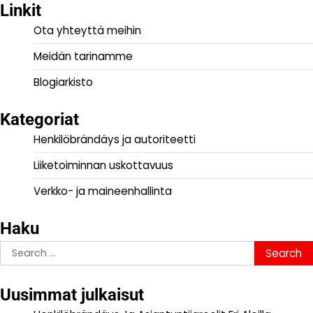
Linkit
Ota yhteyttä meihin
Meidän tarinamme
Blogiarkisto
Kategoriat
Henkilöbrändäys ja autoriteetti
Liiketoiminnan uskottavuus
Verkko- ja maineenhallinta
Haku
Search
for:
Uusimmat julkaisut