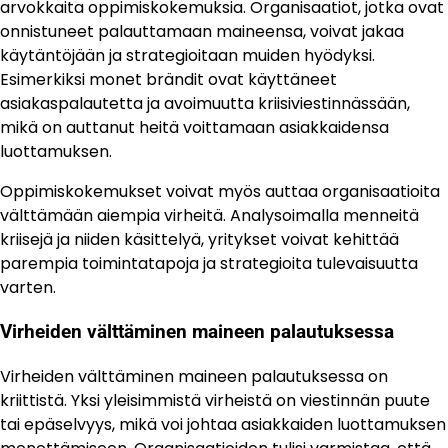
arvokkaita oppimiskokemuksia. Organisaatiot, jotka ovat
onnistuneet palauttamaan maineensa, voivat jakaa
käytäntöjään ja strategioitaan muiden hyödyksi.
Esimerkiksi monet brändit ovat käyttäneet
asiakaspalautetta ja avoimuutta kriisiviestinnässään,
mikä on auttanut heitä voittamaan asiakkaidensa
luottamuksen.
Oppimiskokemukset voivat myös auttaa organisaatioita
välttämään aiempia virheitä. Analysoimalla menneitä
kriisejä ja niiden käsittelyä, yritykset voivat kehittää
parempia toimintatapoja ja strategioita tulevaisuutta
varten.
Virheiden välttäminen maineen palautuksessa
Virheiden välttäminen maineen palautuksessa on
kriittistä. Yksi yleisimmistä virheistä on viestinnän puute
tai epäselvyys, mikä voi johtaa asiakkaiden luottamuksen