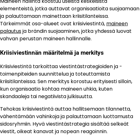
Maineen hallinta koostuu useista keskeisistä
elementeistä, jotka auttavat organisaatioita suojaamaan
ja palauttamaan mainettaan kriisitilanteissa.
Tärkeimmät osa-alueet ovat kriisiviestintä,
maineen
palautus
ja brändin suojaaminen, jotka yhdessä luovat
vahvan perustan maineen hallinnalle.
Kriisiviestinnän määritelmä ja merkitys
Kriisiviestintä tarkoittaa viestintästrategioiden ja -
toimenpiteiden suunnittelua ja toteuttamista
kriisitilanteissa. Sen merkitys korostuu erityisesti silloin,
kun organisaatio kohtaa maineen uhkia, kuten
skandaaleja tai negatiivista julkisuutta.
Tehokas kriisiviestintä auttaa hallitsemaan tilannetta,
vähentämään vahinkoja ja palauttamaan luottamusta
sidosryhmiin. Hyvä viestintästrategia sisältää selkeät
viestit, oikeat kanavat ja nopean reagoinnin.