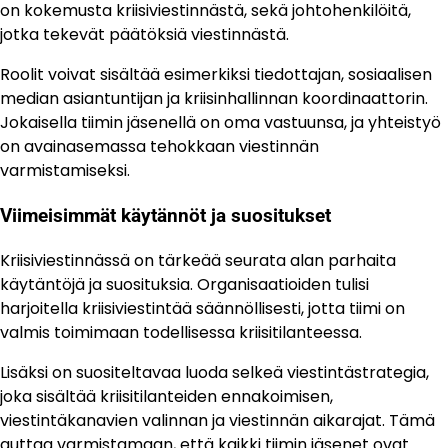
on kokemusta kriisiviestinnästä, sekä johtohenkilöitä,
jotka tekevät päätöksiä viestinnästä.
Roolit voivat sisältää esimerkiksi tiedottajan, sosiaalisen
median asiantuntijan ja kriisinhallinnan koordinaattorin.
Jokaisella tiimin jäsenellä on oma vastuunsa, ja yhteistyö
on avainasemassa tehokkaan viestinnän
varmistamiseksi.
Viimeisimmät käytännöt ja suositukset
Kriisiviestinnässä on tärkeää seurata alan parhaita
käytäntöjä ja suosituksia. Organisaatioiden tulisi
harjoitella kriisiviestintää säännöllisesti, jotta tiimi on
valmis toimimaan todellisessa kriisitilanteessa.
Lisäksi on suositeltavaa luoda selkeä viestintästrategia,
joka sisältää kriisitilanteiden ennakoimisen,
viestintäkanavien valinnan ja viestinnän aikarajat. Tämä
auttaa varmistamaan, että kaikki tiimin jäsenet ovat