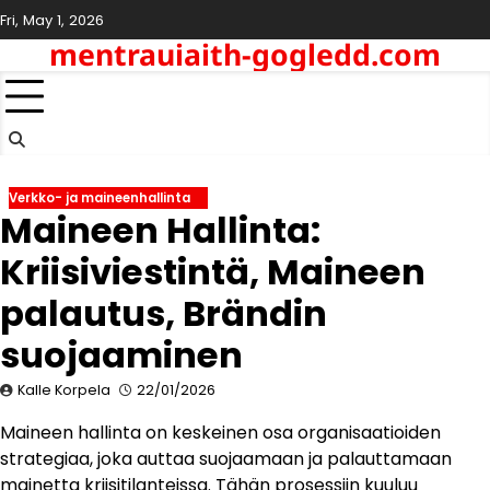
Skip
Fri, May 1, 2026
to
mentrauiaith-gogledd.com
content
Verkko- ja maineenhallinta
Maineen Hallinta:
Kriisiviestintä, Maineen
palautus, Brändin
suojaaminen
Kalle Korpela
22/01/2026
Maineen hallinta on keskeinen osa organisaatioiden
strategiaa, joka auttaa suojaamaan ja palauttamaan
mainetta kriisitilanteissa. Tähän prosessiin kuuluu