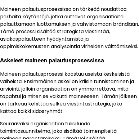
Maineen palautusprosessissa on tärkeää noudattaa
parhaita käytäntöjä, jotka auttavat organisaatioita
palauttamaan luottamuksen ja vahvistamaan brändiään.
Tämä prosessi sisältää strategista viestintää,
asiakaspalautteen hyödyntämistä ja
oppimiskokemusten analysointia virheiden välttämiseksi.
Askeleet maineen palautusprosessissa
Maineen palautusprosessi koostuu useista keskeisistä
vaiheista. Ensimmäinen askel on kriisin tunnistaminen ja
arviointi, jolloin organisaation on ymmärrettävä, mitä
tapahtui ja miten se vaikutti maineeseen. Tämän jälkeen
on tärkeää kehittää selkeä viestintästrategia, joka
kattaa kaikki sidosryhmät.
Seuraavaksi organisaation tulisi luoda
toimintasuunnitelma, joka sisältää toimenpiteitä
maineen parantamiseksi. Tämä voi sisältää