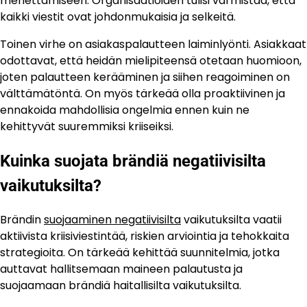
menettämiseen. Organisaatioiden tulisi varmistaa, että
kaikki viestit ovat johdonmukaisia ja selkeitä.
Toinen virhe on asiakaspalautteen laiminlyönti. Asiakkaat
odottavat, että heidän mielipiteensä otetaan huomioon,
joten palautteen kerääminen ja siihen reagoiminen on
välttämätöntä. On myös tärkeää olla proaktiivinen ja
ennakoida mahdollisia ongelmia ennen kuin ne
kehittyvät suuremmiksi kriiseiksi.
Kuinka suojata brändiä negatiivisilta
vaikutuksilta?
Brändin
suojaaminen negatiivisilta
vaikutuksilta vaatii
aktiivista kriisiviestintää, riskien arviointia ja tehokkaita
strategioita. On tärkeää kehittää suunnitelmia, jotka
auttavat hallitsemaan maineen palautusta ja
suojaamaan brändiä haitallisilta vaikutuksilta.