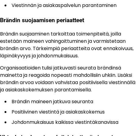
Viestinnän ja asiakaspalvelun parantaminen
Brändin suojaamisen periaatteet
Brändin suojaaminen tarkoittaa toimenpiteitä, joilla
estetään maineen vahingoittuminen ja varmistetaan
brändin arvo. Tärkeimpiä periaatteita ovat ennakoivuus,
läpinäkyvyys ja johdonmukaisuus.
Organisaatioiden tulisi jatkuvasti seurata brändinsä
mainetta ja reagoida nopeasti mahdollisiin uhkiin. Lisäksi
brändin arvoa voidaan vahvistaa positiivisella viestinnällä
ja asiakaskokemuksen parantamisella.
Brändin maineen jatkuva seuranta
Positiivinen viestintä ja asiakaskokemus
Johdonmukaisuus kaikissa viestintäkanavissa