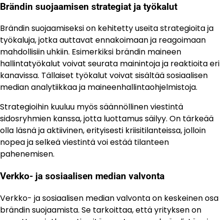
Brändin suojaamisen strategiat ja työkalut
Brändin suojaamiseksi on kehitetty useita strategioita ja
työkaluja, jotka auttavat ennakoimaan ja reagoimaan
mahdollisiin uhkiin. Esimerkiksi brändin maineen
hallintatyökalut voivat seurata mainintoja ja reaktioita eri
kanavissa. Tällaiset työkalut voivat sisältää sosiaalisen
median analytiikkaa ja maineenhallintaohjelmistoja.
Strategioihin kuuluu myös säännöllinen viestintä
sidosryhmien kanssa, jotta luottamus säilyy. On tärkeää
olla läsnä ja aktiivinen, erityisesti kriisitilanteissa, jolloin
nopea ja selkeä viestintä voi estää tilanteen
pahenemisen.
Verkko- ja sosiaalisen median valvonta
Verkko- ja sosiaalisen median valvonta on keskeinen osa
brändin suojaamista. Se tarkoittaa, että yrityksen on