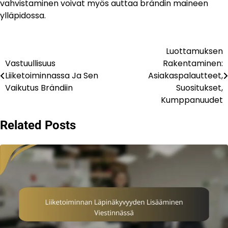
vahvistaminen voivat myös auttaa brändin maineen
ylläpidossa.
Luottamuksen
Post
Vastuullisuus
Rakentaminen:
navigation
Liiketoiminnassa Ja Sen
Asiakaspalautteet,
Vaikutus Brändiin
Suositukset,
Kumppanuudet
Related Posts