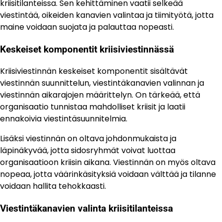
kriisitilanteissa. Sen kehittäminen vaatii selkeää
viestintää, oikeiden kanavien valintaa ja tiimityötä, jotta
maine voidaan suojata ja palauttaa nopeasti.
Keskeiset komponentit kriisiviestinnässä
Kriisiviestinnän keskeiset komponentit sisältävät
viestinnän suunnittelun, viestintäkanavien valinnan ja
viestinnän aikarajojen määrittelyn. On tärkeää, että
organisaatio tunnistaa mahdolliset kriisit ja laatii
ennakoivia viestintäsuunnitelmia.
Lisäksi viestinnän on oltava johdonmukaista ja
läpinäkyvää, jotta sidosryhmät voivat luottaa
organisaatioon kriisin aikana. Viestinnän on myös oltava
nopeaa, jotta väärinkäsityksiä voidaan välttää ja tilanne
voidaan hallita tehokkaasti.
Viestintäkanavien valinta kriisitilanteissa