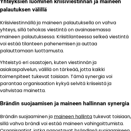
Yhteyksien luominen kriisiviestinnän ja maineen
palautuksen välillä
Kriisiviestinnällä ja maineen palautuksella on vahva
yhteys, sillä tehokas viestintä on avainasemassa
maineen palautuksessa. Kriisitilanteessa selkeä viestintä
voi estää tilanteen pahenemisen ja auttaa
palauttamaan luottamusta.
Yhteistyö eri osastojen, kuten viestinnän ja
asiakaspalvelun, välillä on tärkeää, jotta kaikki
toimenpiteet tukevat toisiaan. Tämä synergia voi
parantaa organisaation kykyä selvitä kriiseistä ja
vahvistaa mainetta.
Brändin suojaamisen ja maineen hallinnan synergia
Brändin suojaaminen ja
maineen hallinta
tukevat toisiaan,
sillä vahva brändi voi estää maineen vahingoittumista.
Organisaatiot, jotka panostavat brändinsä suojaamiseen,