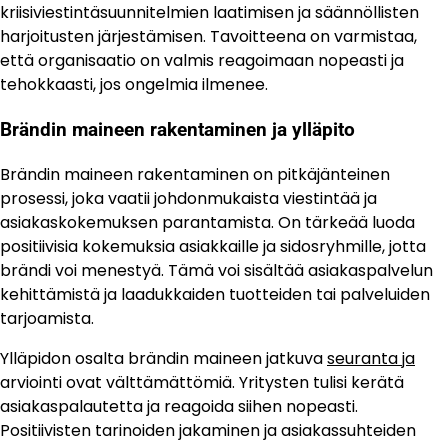
kriisiviestintäsuunnitelmien laatimisen ja säännöllisten
harjoitusten järjestämisen. Tavoitteena on varmistaa,
että organisaatio on valmis reagoimaan nopeasti ja
tehokkaasti, jos ongelmia ilmenee.
Brändin maineen rakentaminen ja ylläpito
Brändin maineen rakentaminen on pitkäjänteinen
prosessi, joka vaatii johdonmukaista viestintää ja
asiakaskokemuksen parantamista. On tärkeää luoda
positiivisia kokemuksia asiakkaille ja sidosryhmille, jotta
brändi voi menestyä. Tämä voi sisältää asiakaspalvelun
kehittämistä ja laadukkaiden tuotteiden tai palveluiden
tarjoamista.
Ylläpidon osalta brändin maineen jatkuva
seuranta ja
arviointi ovat välttämättömiä. Yritysten tulisi kerätä
asiakaspalautetta ja reagoida siihen nopeasti.
Positiivisten tarinoiden jakaminen ja asiakassuhteiden