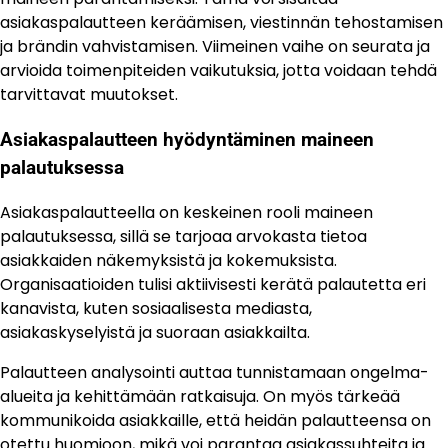
asiakaspalautteen keräämisen, viestinnän tehostamisen
ja brändin vahvistamisen. Viimeinen vaihe on seurata ja
arvioida toimenpiteiden vaikutuksia, jotta voidaan tehdä
tarvittavat muutokset.
Asiakaspalautteen hyödyntäminen maineen
palautuksessa
Asiakaspalautteella on keskeinen rooli maineen
palautuksessa, sillä se tarjoaa arvokasta tietoa
asiakkaiden näkemyksistä ja kokemuksista.
Organisaatioiden tulisi aktiivisesti kerätä palautetta eri
kanavista, kuten sosiaalisesta mediasta,
asiakaskyselyistä ja suoraan asiakkailta.
Palautteen analysointi auttaa tunnistamaan ongelma-
alueita ja kehittämään ratkaisuja. On myös tärkeää
kommunikoida asiakkaille, että heidän palautteensa on
otettu huomioon, mikä voi parantaa asiakassuhteita ja