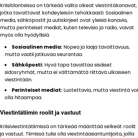
Kriisitilanteissa on tärkeää valita oikeat viestintäkanavat,
jotka tavoittavat kohdeyleisön tehokkaasti. Sosiaalinen
media, sähköpostit ja uutiskirjeet ovat yleisiä kanavia,
mutta perinteiset mediat, kuten televisio ja radio, voivat
myös olla hyödyllisiä.
Sosiaalinen media:
Nopea ja laaja tavoittavuus,
mutta vaatii jatkuvaa seurantaa.
Sähköposti:
Hyvä tapa tavoittaa sisäiset
sidosryhmät, mutta ei välttämättä riittävä ulkoiseen
viestintään.
Perinteiset mediat:
Luotettavia, mutta viestintä voi
olla hitaampaa.
Viestintätiimin roolit ja vastuut
Kriisiviestintätiimissä on tärkeää määrittää selkeät roolit
ja vastuut. Tiimissä tulisi olla viestintäasiantuntijoita, joilla