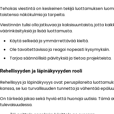
Tehokas viestintä on keskeinen tekijä luottamuksen luom
toistensa näkökulmia ja tarpeita.
Viestinnän tulisi olla jatkuvaa ja kaksisuuntaista, jotta k
väärinkäsityksiä ja lisää luottamusta.
Käytä selkeää ja ymmärrettävää kieltä.
Ole tavoitettavissa ja reagoi nopeasti kysymyksiin.
Tarjoa säännöllisiä päivityksiä ja tietoa projekteista.
Rehellisyyden ja läpinäkyvyyden rooli
Rehellisyys ja läpinäkyvyys ovat peruspilareita luottam
kanssa, se luo turvallisuuden tunnetta ja vähentää epäluu
On tärkeää jakaa sekä hyviä että huonoja uutisia. Tämä a
tulevaisuudessa.