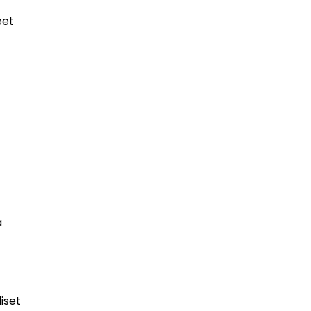
eet
a
iset