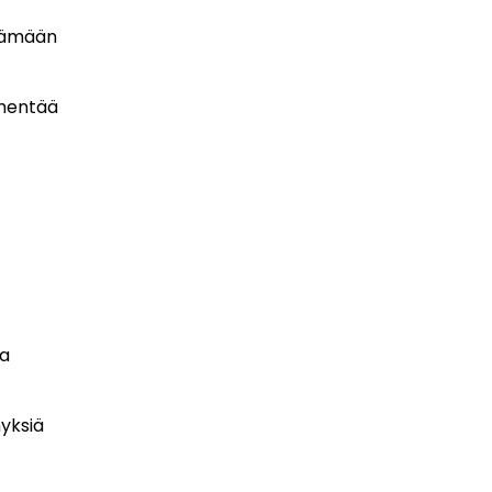
rtämään
vähentää
sa
yksiä