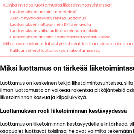
Kuinka mitata luottamusta liiketoimintasuhteissa?
Luottamuksen arviointimenetelmät
Asiakastyytyväisyyskyselyt ja luottamus
Luottamuksen mittaaminen KPIiden avulla
Luottamuksen vaikutus liiketoiminnan tuloksiin
Luottamuksen arviointi säännöllisissä tarkastuksissa
Mitkä ovat erilaiset lähestymistavat luottamuksen rakenta
Kulttuuriset erot luottamuksen rakentamisessa
Miksi luottamus on tärkeää liiketoimintas
Luottamus on keskeinen tekijä liiketoimintasuhteissa, si
Ilman luottamusta on vaikeaa rakentaa pitkäjänteisiä as
liiketoiminnan kasvua ja kilpailukykyä.
Luottamuksen rooli liiketoiminnan kestävyydessä
Luottamus on liiketoiminnan kestävyydelle elintärkeää, sil
osapuolet luottavat toisiinsa, he ovat valmiita tekemään in