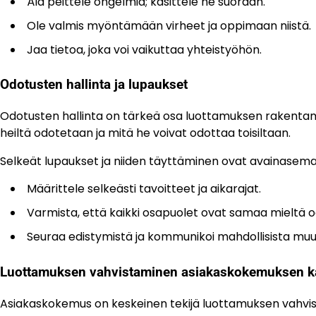
Älä peittele ongelmia; käsittele ne suoraan.
Ole valmis myöntämään virheet ja oppimaan niistä.
Jaa tietoa, joka voi vaikuttaa yhteistyöhön.
Odotusten hallinta ja lupaukset
Odotusten hallinta on tärkeä osa luottamuksen rakentami
heiltä odotetaan ja mitä he voivat odottaa toisiltaan.
Selkeät lupaukset ja niiden täyttäminen ovat avainasema
Määrittele selkeästi tavoitteet ja aikarajat.
Varmista, että kaikki osapuolet ovat samaa mieltä o
Seuraa edistymistä ja kommunikoi mahdollisista muu
Luottamuksen vahvistaminen asiakaskokemuksen k
Asiakaskokemus on keskeinen tekijä luottamuksen vahvista