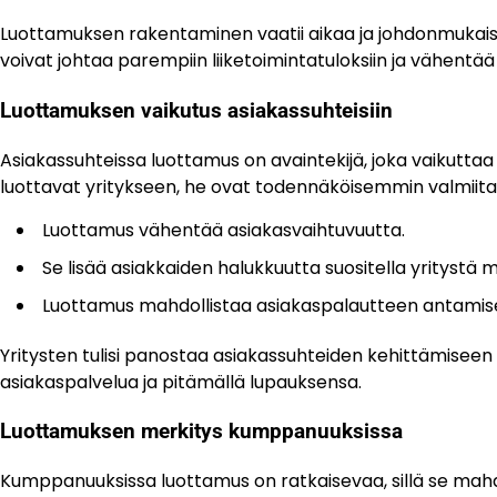
Luottamuksen rakentaminen vaatii aikaa ja johdonmukais
voivat johtaa parempiin liiketoimintatuloksiin ja vähentä
Luottamuksen vaikutus asiakassuhteisiin
Asiakassuhteissa luottamus on avaintekijä, joka vaikuttaa
luottavat yritykseen, he ovat todennäköisemmin valmiita o
Luottamus vähentää asiakasvaihtuvuutta.
Se lisää asiakkaiden halukkuutta suositella yritystä mu
Luottamus mahdollistaa asiakaspalautteen antami
Yritysten tulisi panostaa asiakassuhteiden kehittämiseen
asiakaspalvelua ja pitämällä lupauksensa.
Luottamuksen merkitys kumppanuuksissa
Kumppanuuksissa luottamus on ratkaisevaa, sillä se mahdo