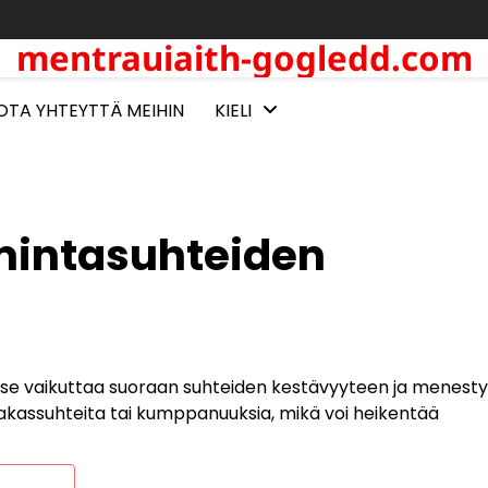
mentrauiaith-gogledd.com
OTA YHTEYTTÄ MEIHIN
KIELI
imintasuhteiden
llä se vaikuttaa suoraan suhteiden kestävyyteen ja menest
iakassuhteita tai kumppanuuksia, mikä voi heikentää