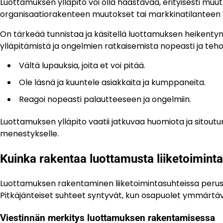
Luottamuksen ylläpito voi olla haastavaa, erityisesti muu
organisaatiorakenteen muutokset tai markkinatilanteen v
On tärkeää tunnistaa ja käsitellä luottamuksen heikentymi
ylläpitämistä ja ongelmien ratkaisemista nopeasti ja teho
Vältä lupauksia, joita et voi pitää.
Ole läsnä ja kuuntele asiakkaita ja kumppaneita.
Reagoi nopeasti palautteeseen ja ongelmiin.
Luottamuksen ylläpito vaatii jatkuvaa huomiota ja sitoutu
menestykselle.
Kuinka rakentaa luottamusta liiketoimint
Luottamuksen rakentaminen liiketoimintasuhteissa perustu
Pitkäjänteiset suhteet syntyvät, kun osapuolet ymmärtävä
Viestinnän merkitys luottamuksen rakentamisessa