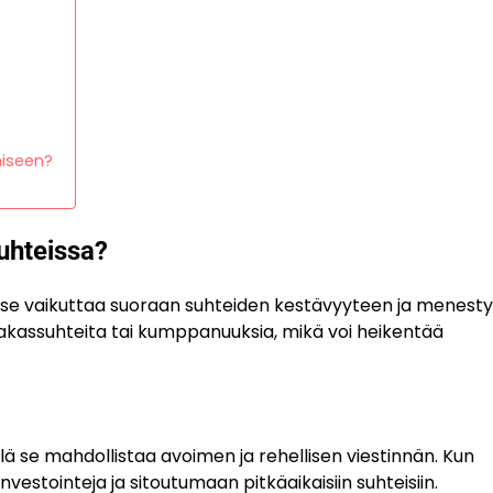
miseen?
uhteissa?
llä se vaikuttaa suoraan suhteiden kestävyyteen ja menest
iakassuhteita tai kumppanuuksia, mikä voi heikentää
lä se mahdollistaa avoimen ja rehellisen viestinnän. Kun
vestointeja ja sitoutumaan pitkäaikaisiin suhteisiin.