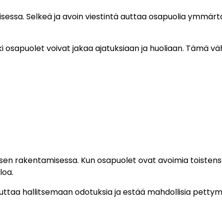
isessa. Selkeä ja avoin viestintä auttaa osapuolia ymmä
aikki osapuolet voivat jakaa ajatuksiaan ja huoliaan. Tämä 
uksen rakentamisessa. Kun osapuolet ovat avoimia toisten
loa.
uttaa hallitsemaan odotuksia ja estää mahdollisia pettym