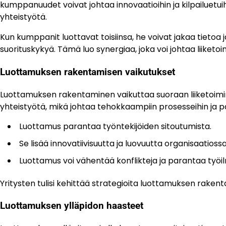
kumppanuudet voivat johtaa innovaatioihin ja kilpailuetui
yhteistyötä.
Kun kumppanit luottavat toisiinsa, he voivat jakaa tieto
suorituskykyä. Tämä luo synergiaa, joka voi johtaa liiketo
Luottamuksen rakentamisen vaikutukset
Luottamuksen rakentaminen vaikuttaa suoraan liiketoimi
yhteistyötä, mikä johtaa tehokkaampiin prosesseihin ja pa
Luottamus parantaa työntekijöiden sitoutumista.
Se lisää innovatiivisuutta ja luovuutta organisaatiossa
Luottamus voi vähentää konflikteja ja parantaa työil
Yritysten tulisi kehittää strategioita luottamuksen rakenta
Luottamuksen ylläpidon haasteet