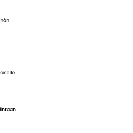
nnän
eiselle
intaan.