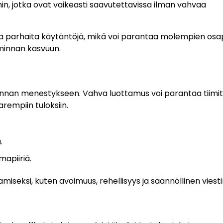
hin, jotka ovat vaikeasti saavutettavissa ilman vahvaa
a ja parhaita käytäntöjä, mikä voi parantaa molempien os
iminnan kasvuun.
nnan menestykseen. Vahva luottamus voi parantaa tiimit
rempiin tuloksiin.
.
mapiiriä.
miseksi, kuten avoimuus, rehellisyys ja säännöllinen viesti