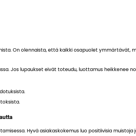
sta. On olennaista, että kaikki osapuolet ymmärtävät, m
ssa. Jos lupaukset eivät toteudu, luottamus heikkenee no
dotuksista.
toksista.
autta
misessa. Hyvä asiakaskokemus luo positiivisia muistoja ja