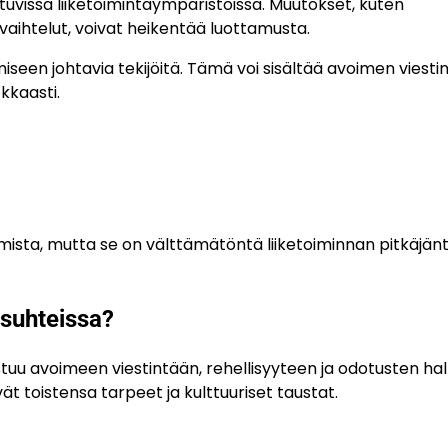
ttuvissa liiketoimintaympäristöissä. Muutokset, kuten
aihtelut, voivat heikentää luottamusta.
seen johtavia tekijöitä. Tämä voi sisältää avoimen viesti
kkaasti.
mista, mutta se on välttämätöntä liiketoiminnan pitkäjänt
asuhteissa?
u avoimeen viestintään, rehellisyyteen ja odotusten hall
t toistensa tarpeet ja kulttuuriset taustat.