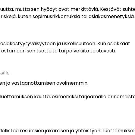
uutta, mutta sen hyödyt ovat merkittäviä. Kestävät suht
ä riskejä, kuten sopimusrikkomuksia tai asiakasmenetyksiä.
 asiakastyytyväisyyteen ja uskollisuuteen. Kun asiakkaat
stamaan sen tuotteita tai palveluita toistuvasti.
ille.
sen ja vastaanottamisen avoimemmin.
 luottamuksen kautta, esimerkiksi tarjoamalla erinomaist
llistaa resurssien jakamisen ja yhteistyön. Luottamuksell