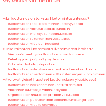
Key sections in the article:
Miksi luottamus on tärkeää liiketoimintasuhteissa?
Luottamuksen rooli liiketoiminnan kestävyydessä
Luottamuksen vaikutus asiakassuhteisiin
Luottamuksen merkitys kumppanuuksissa
Luottamuksen rakentamisen vaikutukset
Luottamuksen ylläpidon haasteet
Kuinka rakentaa luottamusta liiketoimintasuhteissa?
Viestinnän merkitys luottamuksen rakentamisessa
Rehellisyyden ja läpinäkyvyyden rooli
Odotusten hallinta ja lupaukset
Luottamuksen vahvistaminen asiakaskokemuksen kautta
Luottamuksen rakentaminen kulttuuristen erojen huomioiminen
Mitkä ovat yleiset haasteet luottamuksen ylläpidossa?
Luottamuksen heikkeneminen konfliktitilanteissa
Viestinnän puutteet ja väärinkäsitykset
Organisaation muutokset ja niiden vaikutukset
Luottamuksen palauttaminen epäonnistumisten jälkeen
Luottamuksen ylläpito etätyössä