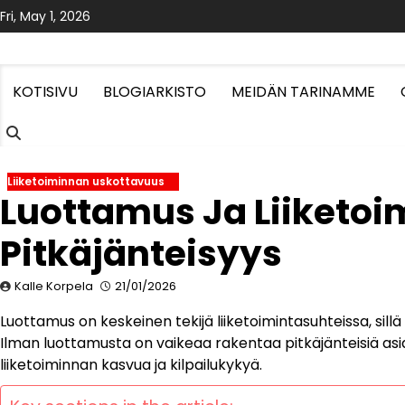
Skip
Fri, May 1, 2026
to
content
KOTISIVU
BLOGIARKISTO
MEIDÄN TARINAMME
Liiketoiminnan uskottavuus
Luottamus Ja Liiketo
Pitkäjänteisyys
Kalle Korpela
21/01/2026
Luottamus on keskeinen tekijä liiketoimintasuhteissa, si
Ilman luottamusta on vaikeaa rakentaa pitkäjänteisiä as
liiketoiminnan kasvua ja kilpailukykyä.