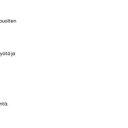
apuolten
yötä ja
ntä.