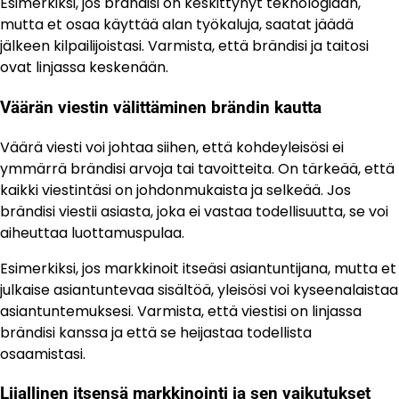
Esimerkiksi, jos brändisi on keskittynyt teknologiaan,
mutta et osaa käyttää alan työkaluja, saatat jäädä
jälkeen kilpailijoistasi. Varmista, että brändisi ja taitosi
ovat linjassa keskenään.
Väärän viestin välittäminen brändin kautta
Väärä viesti voi johtaa siihen, että kohdeyleisösi ei
ymmärrä brändisi arvoja tai tavoitteita. On tärkeää, että
kaikki viestintäsi on johdonmukaista ja selkeää. Jos
brändisi viestii asiasta, joka ei vastaa todellisuutta, se voi
aiheuttaa luottamuspulaa.
Esimerkiksi, jos markkinoit itseäsi asiantuntijana, mutta et
julkaise asiantuntevaa sisältöä, yleisösi voi kyseenalaistaa
asiantuntemuksesi. Varmista, että viestisi on linjassa
brändisi kanssa ja että se heijastaa todellista
osaamistasi.
Liiallinen itsensä markkinointi ja sen vaikutukset