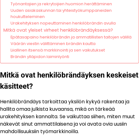
Työnantajien ja rekrytoijien huomion herättäminen
Uuden asiakaskunnan tai yhteistyökumppaneiden
houkutteleminen
Urakehityksen nopeuttaminen henkilöbrändin avulla
Mitkä ovat yleiset virheet henkilöbrändäyksessä?
Epätasapaino henkilöbrändin ja ammatillisten taitojen välillä
Väärän viestin välittäminen brändin kautta
Liiallinen itsensä markkinointi ja sen vaikutukset
Brändin ylläpidon laiminlyönti
Mitkä ovat henkilöbrändäyksen keskeiset
käsitteet?
Henkilöbrändäys tarkoittaa yksilön kykyä rakentaa ja
hallita omaa julkista kuvaansa, mikä on tärkeää
urakehityksen kannalta. Se vaikuttaa siihen, miten muut
näkevät sinut ammattilaisena ja voi avata ovia uusiin
mahdollisuuksiin työmarkkinoilla.