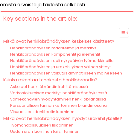
omista arvoista ja taidoista selkeästi.
Key sections in the article:
Mitkä ovat henkilöbrändäyksen keskeiset käsitteet?
Henkilöbrändäyksen määritelmä ja merkitys
Henkilöbrändäyksen komponentit ja elementit
Henkilöbrändäyksen rooli nykypäivän työmarkkinoilla
Henkilöbrändäyksen ja urakehityksen välinen yhteys
Henkilöbrändäyksen vaikutus ammatilliseen maineeseen
Kuinka rakentaa tehokasta henkilöbrändiä?
Askeleet henkilöbrändin kehittämisessä
Verkostoitumisen merkitys henkilöbrändäyksessä
Somekanavien hyödyntäminen henkilöbrändissä
Persoonallisen tarinan kertominen brändin osana
Visuaalisen identiteetin luominen
Mitkä ovat henkilöbrändäyksen hyödyt urakehitykselle?
Työmahdollisuuksien lisääminen
Uuden uran luominen tai siirtyminen