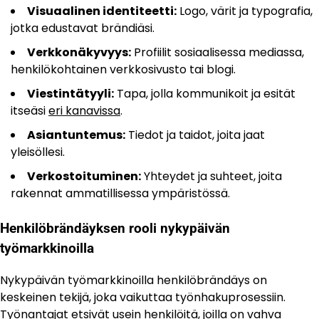
Visuaalinen identiteetti:
Logo, värit ja typografia,
jotka edustavat brändiäsi.
Verkkonäkyvyys:
Profiilit sosiaalisessa mediassa,
henkilökohtainen verkkosivusto tai blogi.
Viestintätyyli:
Tapa, jolla kommunikoit ja esität
itseäsi
eri kanavissa
.
Asiantuntemus:
Tiedot ja taidot, joita jaat
yleisöllesi.
Verkostoituminen:
Yhteydet ja suhteet, joita
rakennat ammatillisessa ympäristössä.
Henkilöbrändäyksen rooli nykypäivän
työmarkkinoilla
Nykypäivän työmarkkinoilla henkilöbrändäys on
keskeinen tekijä, joka vaikuttaa työnhakuprosessiin.
Työnantajat etsivät usein henkilöitä, joilla on vahva