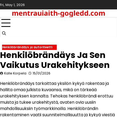
Skip
Fri, May 1, 2026
to
mentrauiaith-gogledd.com
content
Henkilöbrändäys ja autoriteetti
Henkilöbrändäys Ja Sen
Vaikutus Urakehitykseen
Kalle Korpela
15/01/2026
Henkilöbrändäys tarkoittaa yksilön kykyä rakentaa ja
hallita omaa julkista kuvaansa, mikä on tärkeää
urakehityksen kannalta. Tehokas henkilöbrändi erottuu
muista ja tukee urakehitystä, avaten ovia uusiin
mahdollisuuksiin työmarkkinoilla. Henkilöbrändin
rakentaminen vaatii suunnitelmallisuutta ja kykyä viestiä