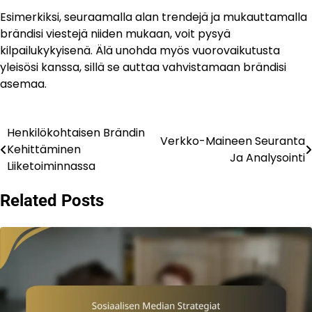
Esimerkiksi, seuraamalla alan trendejä ja mukauttamalla
brändisi viestejä niiden mukaan, voit pysyä
kilpailukykyisenä. Älä unohda myös vuorovaikutusta
yleisösi kanssa, sillä se auttaa vahvistamaan brändisi
asemaa.
Henkilökohtaisen Brändin
Post
Verkko-Maineen Seuranta
Kehittäminen
Ja Analysointi
navigation
Liiketoiminnassa
Related Posts