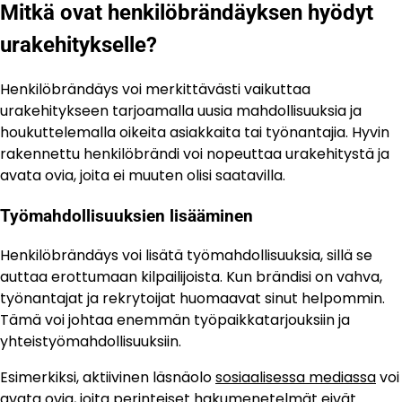
Mitkä ovat henkilöbrändäyksen hyödyt
urakehitykselle?
Henkilöbrändäys voi merkittävästi vaikuttaa
urakehitykseen tarjoamalla uusia mahdollisuuksia ja
houkuttelemalla oikeita asiakkaita tai työnantajia. Hyvin
rakennettu henkilöbrändi voi nopeuttaa urakehitystä ja
avata ovia, joita ei muuten olisi saatavilla.
Työmahdollisuuksien lisääminen
Henkilöbrändäys voi lisätä työmahdollisuuksia, sillä se
auttaa erottumaan kilpailijoista. Kun brändisi on vahva,
työnantajat ja rekrytoijat huomaavat sinut helpommin.
Tämä voi johtaa enemmän työpaikkatarjouksiin ja
yhteistyömahdollisuuksiin.
Esimerkiksi, aktiivinen läsnäolo
sosiaalisessa mediassa
voi
avata ovia, joita perinteiset hakumenetelmät eivät