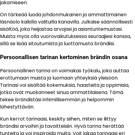
jakamiseen.
On tärkeää luoda johdonmukainen ja ammattimainen
läsnäolo kaikilla valituilla kanavilla. Julkaise säännöllisesti
sisältöä, joka heijastaa arvojasi ja asiantuntemustasi.
Muista myös olla vuorovaikutuksessa seuraajiesi kanssa,
sillä se lisää sitoutumista ja luottamusta brändiisi.
Persoonallisen tarinan kertominen brändin osana
Persoonallinen tarina on voimakas työkalu, joka auttaa
erottumaan muista ja luomaan yhteyksiä yleisöön.
Tarinasi voi sisältää kokemuksia, haasteita ja oppimisia,
jotka ovat muokanneet sinua ammattilaisena. Tämä
tekee brändistäsi inhimillisemmän ja helpommin
lähestyttävän.
Kun kerrot tarinaasi, keskity siihen, miten se liittyy
brändisi arvoihin ja tavoitteisiin. Hyvä tarina herättää
tunteita ja voi inspiroida muita. Voit jakaa tarinaasi eri