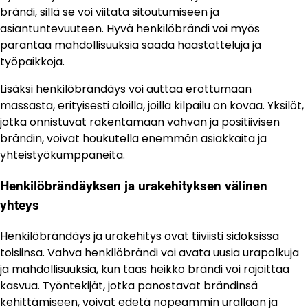
brändi, sillä se voi viitata sitoutumiseen ja
asiantuntevuuteen. Hyvä henkilöbrändi voi myös
parantaa mahdollisuuksia saada haastatteluja ja
työpaikkoja.
Lisäksi henkilöbrändäys voi auttaa erottumaan
massasta, erityisesti aloilla, joilla kilpailu on kovaa. Yksilöt,
jotka onnistuvat rakentamaan vahvan ja positiivisen
brändin, voivat houkutella enemmän asiakkaita ja
yhteistyökumppaneita.
Henkilöbrändäyksen ja urakehityksen välinen
yhteys
Henkilöbrändäys ja urakehitys ovat tiiviisti sidoksissa
toisiinsa. Vahva henkilöbrändi voi avata uusia urapolkuja
ja mahdollisuuksia, kun taas heikko brändi voi rajoittaa
kasvua. Työntekijät, jotka panostavat brändinsä
kehittämiseen, voivat edetä nopeammin urallaan ja