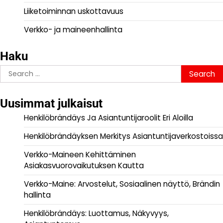
Liiketoiminnan uskottavuus
Verkko- ja maineenhallinta
Haku
Search
for:
Uusimmat julkaisut
Henkilöbrändäys Ja Asiantuntijaroolit Eri Aloilla
Henkilöbrändäyksen Merkitys Asiantuntijaverkostoissa
Verkko-Maineen Kehittäminen
Asiakasvuorovaikutuksen Kautta
Verkko-Maine: Arvostelut, Sosiaalinen näyttö, Brändin
hallinta
Henkilöbrändäys: Luottamus, Näkyvyys,