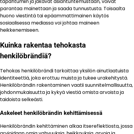
tapahtumiin ja jakavat asiantuntemustaan, voivat
parantaa mainettaan ja saada tunnustusta. Toisaalta
huono viestintä tai epäammattimainen käytös
sosiaalisessa mediassa voi johtaa maineen
heikkenemiseen.
Kuinka rakentaa tehokasta
henkilöbrändiä?
Tehokas henkilöbrändi tarkoittaa yksilön ainutlaatuista
identiteettiä, joka erottuu muista ja tukee urakehitystä.
Henkilöbrändin rakentaminen vaatii suunnitelmallisuutta,
johdonmukaisuutta ja kykyä viestiä omista arvoista ja
taidoista selkeästi.
Askeleet henkilöbrändin kehittämisessä
Henkilöbrändin kehittäminen alkaa itsereflektiosta, jossa
arvioidaan omia vahvuuksia, heikkouksia, arvoja ja