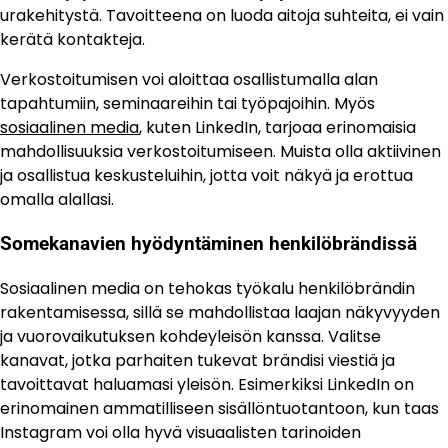
urakehitystä. Tavoitteena on luoda aitoja suhteita, ei vain
kerätä kontakteja.
Verkostoitumisen voi aloittaa osallistumalla alan
tapahtumiin, seminaareihin tai työpajoihin. Myös
sosiaalinen media
, kuten LinkedIn, tarjoaa erinomaisia
mahdollisuuksia verkostoitumiseen. Muista olla aktiivinen
ja osallistua keskusteluihin, jotta voit näkyä ja erottua
omalla alallasi.
Somekanavien hyödyntäminen henkilöbrändissä
Sosiaalinen media on tehokas työkalu henkilöbrändin
rakentamisessa, sillä se mahdollistaa laajan näkyvyyden
ja vuorovaikutuksen kohdeyleisön kanssa. Valitse
kanavat, jotka parhaiten tukevat brändisi viestiä ja
tavoittavat haluamasi yleisön. Esimerkiksi LinkedIn on
erinomainen ammatilliseen sisällöntuotantoon, kun taas
Instagram voi olla hyvä visuaalisten tarinoiden