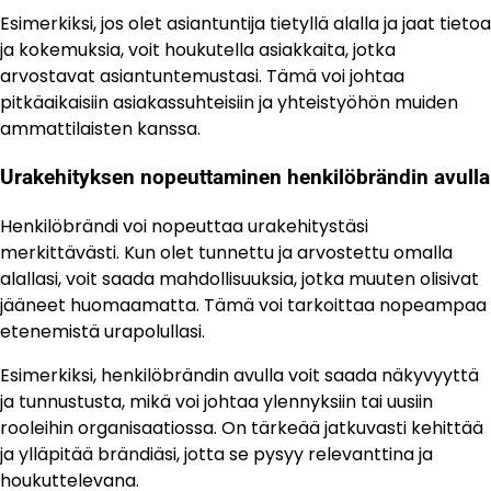
Esimerkiksi, jos olet asiantuntija tietyllä alalla ja jaat tietoa
ja kokemuksia, voit houkutella asiakkaita, jotka
arvostavat asiantuntemustasi. Tämä voi johtaa
pitkäaikaisiin asiakassuhteisiin ja yhteistyöhön muiden
ammattilaisten kanssa.
Urakehityksen nopeuttaminen henkilöbrändin avulla
Henkilöbrändi voi nopeuttaa urakehitystäsi
merkittävästi. Kun olet tunnettu ja arvostettu omalla
alallasi, voit saada mahdollisuuksia, jotka muuten olisivat
jääneet huomaamatta. Tämä voi tarkoittaa nopeampaa
etenemistä urapolullasi.
Esimerkiksi, henkilöbrändin avulla voit saada näkyvyyttä
ja tunnustusta, mikä voi johtaa ylennyksiin tai uusiin
rooleihin organisaatiossa. On tärkeää jatkuvasti kehittää
ja ylläpitää brändiäsi, jotta se pysyy relevanttina ja
houkuttelevana.