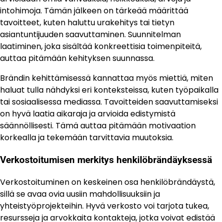
intohimoja. Tämän jälkeen on tärkeää määrittää
tavoitteet, kuten haluttu urakehitys tai tietyn
asiantuntijuuden saavuttaminen. Suunnitelman
laatiminen, joka sisältää konkreettisia toimenpiteitä,
auttaa pitämään kehityksen suunnassa.
Brändin kehittämisessä kannattaa myös miettiä, miten
haluat tulla nähdyksi eri konteksteissa, kuten työpaikalla
tai sosiaalisessa mediassa. Tavoitteiden saavuttamiseksi
on hyvä laatia aikaraja ja arvioida edistymistä
säännöllisesti. Tämä auttaa pitämään motivaation
korkealla ja tekemään tarvittavia muutoksia.
Verkostoitumisen merkitys henkilöbrändäyksessä
Verkostoituminen on keskeinen osa henkilöbrändäystä,
sillä se avaa ovia uusiin mahdollisuuksiin ja
yhteistyöprojekteihin. Hyvä verkosto voi tarjota tukea,
resursseja ja arvokkaita kontakteja, jotka voivat edistää