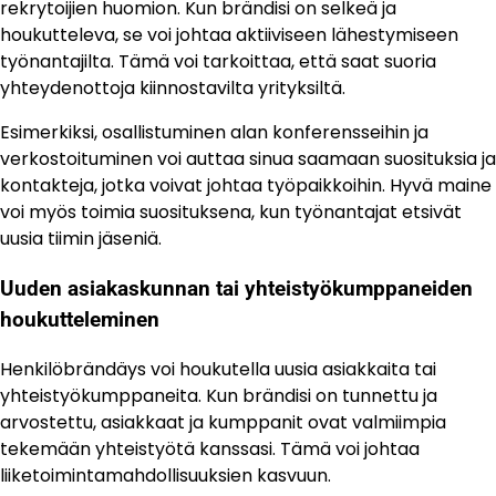
rekrytoijien huomion. Kun brändisi on selkeä ja
houkutteleva, se voi johtaa aktiiviseen lähestymiseen
työnantajilta. Tämä voi tarkoittaa, että saat suoria
yhteydenottoja kiinnostavilta yrityksiltä.
Esimerkiksi, osallistuminen alan konferensseihin ja
verkostoituminen voi auttaa sinua saamaan suosituksia ja
kontakteja, jotka voivat johtaa työpaikkoihin. Hyvä maine
voi myös toimia suosituksena, kun työnantajat etsivät
uusia tiimin jäseniä.
Uuden asiakaskunnan tai yhteistyökumppaneiden
houkutteleminen
Henkilöbrändäys voi houkutella uusia asiakkaita tai
yhteistyökumppaneita. Kun brändisi on tunnettu ja
arvostettu, asiakkaat ja kumppanit ovat valmiimpia
tekemään yhteistyötä kanssasi. Tämä voi johtaa
liiketoimintamahdollisuuksien kasvuun.