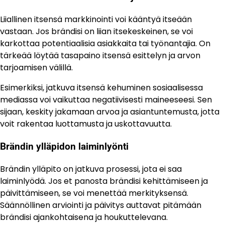
Liiallinen itsensä markkinointi voi kääntyä itseään
vastaan. Jos brändisi on liian itsekeskeinen, se voi
karkottaa potentiaalisia asiakkaita tai työnantajia. On
tärkeää löytää tasapaino itsensä esittelyn ja arvon
tarjoamisen välillä.
Esimerkiksi, jatkuva itsensä kehuminen sosiaalisessa
mediassa voi vaikuttaa negatiivisesti maineeseesi. Sen
sijaan, keskity jakamaan arvoa ja asiantuntemusta, jotta
voit rakentaa luottamusta ja uskottavuutta.
Brändin ylläpidon laiminlyönti
Brändin ylläpito on jatkuva prosessi, jota ei saa
laiminlyödä. Jos et panosta brändisi kehittämiseen ja
päivittämiseen, se voi menettää merkityksensä.
Säännöllinen arviointi ja päivitys auttavat pitämään
brändisi ajankohtaisena ja houkuttelevana.