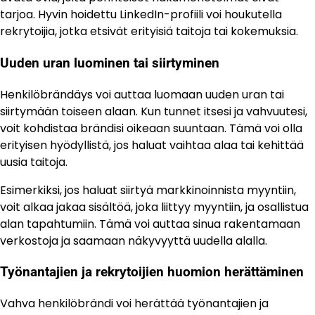
tarjoa. Hyvin hoidettu LinkedIn-profiili voi houkutella
rekrytoijia, jotka etsivät erityisiä taitoja tai kokemuksia.
Uuden uran luominen tai siirtyminen
Henkilöbrändäys voi auttaa luomaan uuden uran tai
siirtymään toiseen alaan. Kun tunnet itsesi ja vahvuutesi,
voit kohdistaa brändisi oikeaan suuntaan. Tämä voi olla
erityisen hyödyllistä, jos haluat vaihtaa alaa tai kehittää
uusia taitoja.
Esimerkiksi, jos haluat siirtyä markkinoinnista myyntiin,
voit alkaa jakaa sisältöä, joka liittyy myyntiin, ja osallistua
alan tapahtumiin. Tämä voi auttaa sinua rakentamaan
verkostoja ja saamaan näkyvyyttä uudella alalla.
Työnantajien ja rekrytoijien huomion herättäminen
Vahva henkilöbrändi voi herättää työnantajien ja