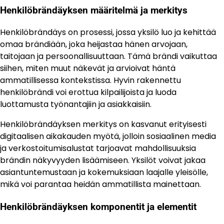
Henkilöbrändäyksen määritelmä ja merkitys
Henkilöbrändäys on prosessi, jossa yksilö luo ja kehittää
omaa brändiään, joka heijastaa hänen arvojaan,
taitojaan ja persoonallisuuttaan. Tämä brändi vaikuttaa
siihen, miten muut näkevät ja arvioivat häntä
ammatillisessa kontekstissa. Hyvin rakennettu
henkilöbrändi voi erottua kilpailijoista ja luoda
luottamusta työnantajiin ja asiakkaisiin.
Henkilöbrändäyksen merkitys on kasvanut erityisesti
digitaalisen aikakauden myötä, jolloin sosiaalinen media
ja verkostoitumisalustat tarjoavat mahdollisuuksia
brändin näkyvyyden lisäämiseen. Yksilöt voivat jakaa
asiantuntemustaan ja kokemuksiaan laajalle yleisölle,
mikä voi parantaa heidän ammatillista mainettaan.
Henkilöbrändäyksen komponentit ja elementit