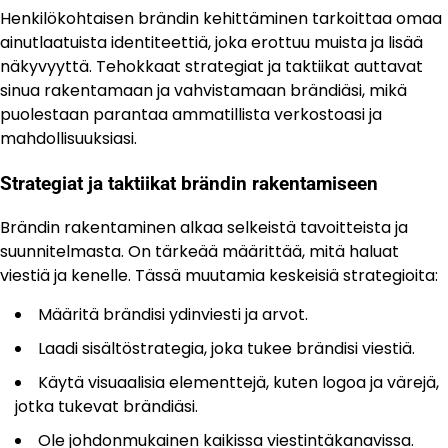
Henkilökohtaisen brändin kehittäminen tarkoittaa omaa
ainutlaatuista identiteettiä, joka erottuu muista ja lisää
näkyvyyttä. Tehokkaat strategiat ja taktiikat auttavat
sinua rakentamaan ja vahvistamaan brändiäsi, mikä
puolestaan parantaa ammatillista verkostoasi ja
mahdollisuuksiasi.
Strategiat ja taktiikat brändin rakentamiseen
Brändin rakentaminen alkaa selkeistä tavoitteista ja
suunnitelmasta. On tärkeää määrittää, mitä haluat
viestiä ja kenelle. Tässä muutamia keskeisiä strategioita:
Määritä brändisi ydinviesti ja arvot.
Laadi sisältöstrategia, joka tukee brändisi viestiä.
Käytä visuaalisia elementtejä, kuten logoa ja värejä,
jotka tukevat brändiäsi.
Ole johdonmukainen kaikissa viestintäkanavissa.