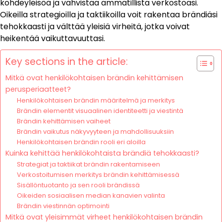
kohdeyleisöä ja vahvistaa ammatillista verkostoasi.
Oikeilla strategioilla ja taktiikoilla voit rakentaa brändiäsi
tehokkaasti ja välttää yleisiä virheitä, jotka voivat
heikentää vaikuttavuuttasi.
Key sections in the article:
Mitkä ovat henkilökohtaisen brändin kehittämisen
perusperiaatteet?
Henkilökohtaisen brändin määritelmä ja merkitys
Brändin elementit visuaalinen identiteetti ja viestintä
Brändin kehittämisen vaiheet
Brändin vaikutus näkyvyyteen ja mahdollisuuksiin
Henkilökohtaisen brändin rooli eri aloilla
Kuinka kehittää henkilökohtaista brändiä tehokkaasti?
Strategiat ja taktiikat brändin rakentamiseen
Verkostoitumisen merkitys brändin kehittämisessä
Sisällöntuotanto ja sen rooli brändissä
Oikeiden sosiaalisen median kanavien valinta
Brändin viestinnän optimointi
Mitkä ovat yleisimmät virheet henkilökohtaisen brändin