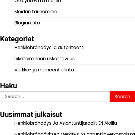
Ota yhteyttä meihin
Meidän tarinamme
Blogiarkisto
Kategoriat
Henkilöbrändäys ja autoriteetti
Liiketoiminnan uskottavuus
Verkko- ja maineenhallinta
Haku
Search
for:
Uusimmat julkaisut
Henkilöbrändäys Ja Asiantuntijaroolit Eri Aloilla
Henkilöbrändäyksen Merkitys Asiantuntijaverkostoissa