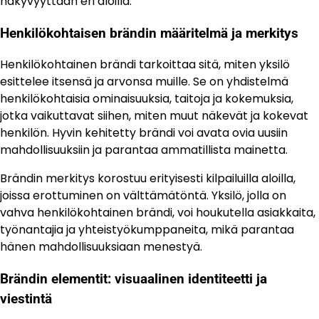
näkyvyyttään eri aloilla.
Henkilökohtaisen brändin määritelmä ja merkitys
Henkilökohtainen brändi tarkoittaa sitä, miten yksilö
esittelee itsensä ja arvonsa muille. Se on yhdistelmä
henkilökohtaisia ominaisuuksia, taitoja ja kokemuksia,
jotka vaikuttavat siihen, miten muut näkevät ja kokevat
henkilön. Hyvin kehitetty brändi voi avata ovia uusiin
mahdollisuuksiin ja parantaa ammatillista mainetta.
Brändin merkitys korostuu erityisesti kilpailuilla aloilla,
joissa erottuminen on välttämätöntä. Yksilö, jolla on
vahva henkilökohtainen brändi, voi houkutella asiakkaita,
työnantajia ja yhteistyökumppaneita, mikä parantaa
hänen mahdollisuuksiaan menestyä.
Brändin elementit: visuaalinen identiteetti ja
viestintä