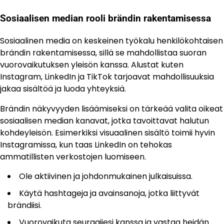
Sosiaalisen median rooli brändin rakentamisessa
Sosiaalinen media on keskeinen työkalu henkilökohtaisen
brändin rakentamisessa, sillä se mahdollistaa suoran
vuorovaikutuksen yleisön kanssa. Alustat kuten
Instagram, LinkedIn ja TikTok tarjoavat mahdollisuuksia
jakaa sisältöä ja luoda yhteyksiä.
Brändin näkyvyyden lisäämiseksi on tärkeää valita oikeat
sosiaalisen median kanavat, jotka tavoittavat halutun
kohdeyleisön. Esimerkiksi visuaalinen sisältö toimii hyvin
Instagramissa, kun taas LinkedIn on tehokas
ammatillisten verkostojen luomiseen.
Ole aktiivinen ja johdonmukainen julkaisuissa.
Käytä hashtageja ja avainsanoja, jotka liittyvät
brändiisi.
Vuorovaikuta seuraajiesi kanssa ja vastaa heidän