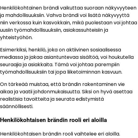
Henkilökohtainen brändi vaikuttaa suoraan näkyvyyteen
ja mahdollisuuksiin. Vahva brändi voi lisätä näkyvyyttä
niin verkossa kuin kasvokkain, mikä puolestaan voi johtaa
uusiin työmahdollisuuksiin, asiakassuhteisiin ja
yhteistyöhön.
Esimerkiksi, henkilö, joka on aktiivinen sosiaalisessa
mediassa ja jakaa asiantuntevaa sisältöä, voi houkutella
seuraajia ja asiakkaita. Tämä voi johtaa parempiin
työmahdollisuuksiin tai jopa liiketoiminnan kasvuun.
On tärkeää muistaa, että brändin rakentaminen vie
aikaa ja vaatii johdonmukaisuutta. Siksi on hyvä asettaa
realistisia tavoitteita ja seurata edistymistä
säännöllisesti.
Henkilökohtaisen brändin rooli eri aloilla
Henkilökohtaisen brändin rooli vaihtelee eri aloilla.