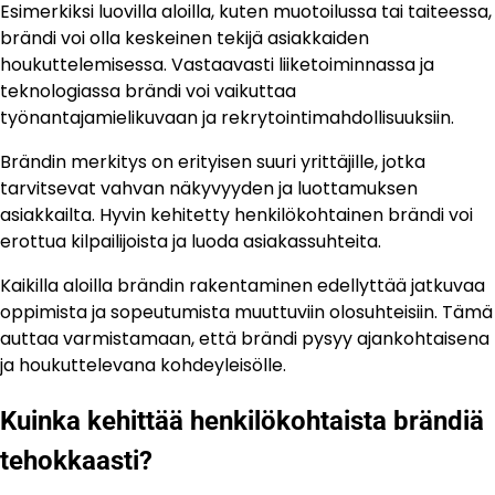
Esimerkiksi luovilla aloilla, kuten muotoilussa tai taiteessa,
brändi voi olla keskeinen tekijä asiakkaiden
houkuttelemisessa. Vastaavasti liiketoiminnassa ja
teknologiassa brändi voi vaikuttaa
työnantajamielikuvaan ja rekrytointimahdollisuuksiin.
Brändin merkitys on erityisen suuri yrittäjille, jotka
tarvitsevat vahvan näkyvyyden ja luottamuksen
asiakkailta. Hyvin kehitetty henkilökohtainen brändi voi
erottua kilpailijoista ja luoda asiakassuhteita.
Kaikilla aloilla brändin rakentaminen edellyttää jatkuvaa
oppimista ja sopeutumista muuttuviin olosuhteisiin. Tämä
auttaa varmistamaan, että brändi pysyy ajankohtaisena
ja houkuttelevana kohdeyleisölle.
Kuinka kehittää henkilökohtaista brändiä
tehokkaasti?