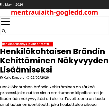
Skip
Fri, May 1, 2026
to
mentrauiaith-gogledd.com
content
Henkilöbrändäys ja autoriteetti
Henkilökohtaisen Brändin
Kehittäminen Näkyvyyden
Lisäämiseksi
Kalle Korpela
02/02/2026
Henkilökohtaisen brändin kehittäminen on tärkeä
prosessi, joka auttaa sinua erottumaan kilpailijoistasi ja
lisäämään näkyvyyttäsi eri aloilla. Tavoitteena on luoda
ainutlaatuinen identiteetti, joka houkuttelee oikeaa