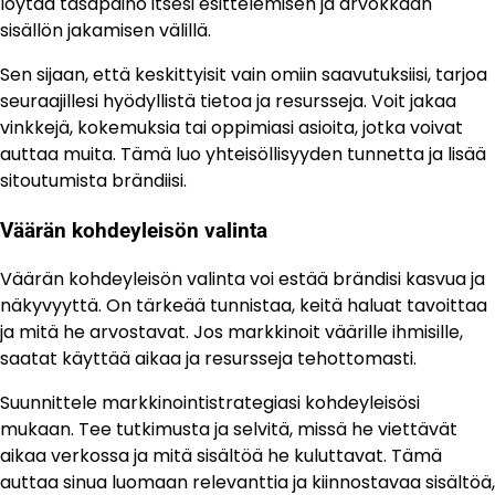
löytää tasapaino itsesi esittelemisen ja arvokkaan
sisällön jakamisen välillä.
Sen sijaan, että keskittyisit vain omiin saavutuksiisi, tarjoa
seuraajillesi hyödyllistä tietoa ja resursseja. Voit jakaa
vinkkejä, kokemuksia tai oppimiasi asioita, jotka voivat
auttaa muita. Tämä luo yhteisöllisyyden tunnetta ja lisää
sitoutumista brändiisi.
Väärän kohdeyleisön valinta
Väärän kohdeyleisön valinta voi estää brändisi kasvua ja
näkyvyyttä. On tärkeää tunnistaa, keitä haluat tavoittaa
ja mitä he arvostavat. Jos markkinoit väärille ihmisille,
saatat käyttää aikaa ja resursseja tehottomasti.
Suunnittele markkinointistrategiasi kohdeyleisösi
mukaan. Tee tutkimusta ja selvitä, missä he viettävät
aikaa verkossa ja mitä sisältöä he kuluttavat. Tämä
auttaa sinua luomaan relevanttia ja kiinnostavaa sisältöä,