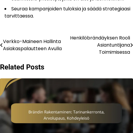
Seuraa kampanjoiden tuloksia ja säädä strategiaasi
tarvittaessa.
Henkilöbrändäyksen Rooli
Post
Verkko-Maineen Hallinta
Asiantuntijana
Asiakaspalautteen Avulla
navigation
Toimimisessa
Related Posts