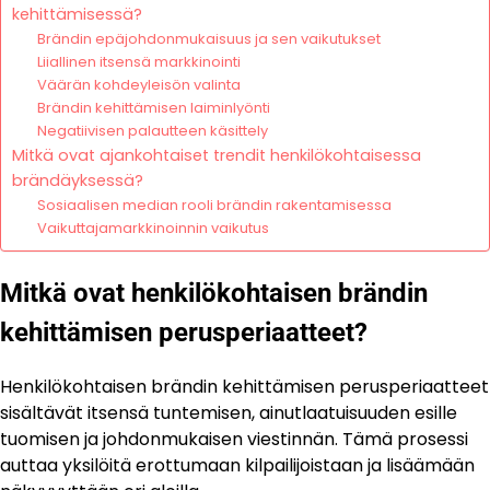
kehittämisessä?
Brändin epäjohdonmukaisuus ja sen vaikutukset
Liiallinen itsensä markkinointi
Väärän kohdeyleisön valinta
Brändin kehittämisen laiminlyönti
Negatiivisen palautteen käsittely
Mitkä ovat ajankohtaiset trendit henkilökohtaisessa
brändäyksessä?
Sosiaalisen median rooli brändin rakentamisessa
Vaikuttajamarkkinoinnin vaikutus
Mitkä ovat henkilökohtaisen brändin
kehittämisen perusperiaatteet?
Henkilökohtaisen brändin kehittämisen perusperiaatteet
sisältävät itsensä tuntemisen, ainutlaatuisuuden esille
tuomisen ja johdonmukaisen viestinnän. Tämä prosessi
auttaa yksilöitä erottumaan kilpailijoistaan ja lisäämään