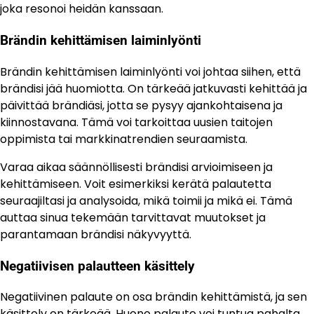
joka resonoi heidän kanssaan.
Brändin kehittämisen laiminlyönti
Brändin kehittämisen laiminlyönti voi johtaa siihen, että
brändisi jää huomiotta. On tärkeää jatkuvasti kehittää ja
päivittää brändiäsi, jotta se pysyy ajankohtaisena ja
kiinnostavana. Tämä voi tarkoittaa uusien taitojen
oppimista tai markkinatrendien seuraamista.
Varaa aikaa säännöllisesti brändisi arvioimiseen ja
kehittämiseen. Voit esimerkiksi kerätä palautetta
seuraajiltasi ja analysoida, mikä toimii ja mikä ei. Tämä
auttaa sinua tekemään tarvittavat muutokset ja
parantamaan brändisi näkyvyyttä.
Negatiivisen palautteen käsittely
Negatiivinen palaute on osa brändin kehittämistä, ja sen
käsittely on tärkeää. Huono palaute voi tuntua pahalta,