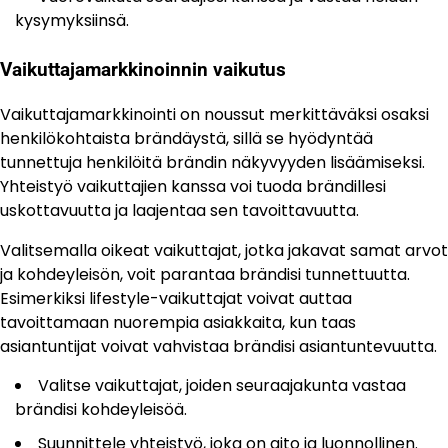
kysymyksiinsä.
Vaikuttajamarkkinoinnin vaikutus
Vaikuttajamarkkinointi on noussut merkittäväksi osaksi
henkilökohtaista brändäystä, sillä se hyödyntää
tunnettuja henkilöitä brändin näkyvyyden lisäämiseksi.
Yhteistyö vaikuttajien kanssa voi tuoda brändillesi
uskottavuutta ja laajentaa sen tavoittavuutta.
Valitsemalla oikeat vaikuttajat, jotka jakavat samat arvot
ja kohdeyleisön, voit parantaa brändisi tunnettuutta.
Esimerkiksi lifestyle-vaikuttajat voivat auttaa
tavoittamaan nuorempia asiakkaita, kun taas
asiantuntijat voivat vahvistaa brändisi asiantuntevuutta.
Valitse vaikuttajat, joiden seuraajakunta vastaa
brändisi kohdeyleisöä.
Suunnittele yhteistyö, joka on aito ja luonnollinen.