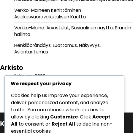
Verkko-Maineen Kehittäminen
Asiakasvuorovaikutuksen Kautta
Verkko-Maine: Arvostelut, Sosiaalinen näyttö, Brändin
hallinta
Henkilöbrändäys: Luottamus, Näkyvyys,
Asiantuntemus
Arkisto
February 2026
We respect your privacy
January 2026
Cookies help us improve your experience,
deliver personalized content, and analyze
traffic. You can choose which cookies to
allow by clicking
Customize
. Click
Accept
Kategoriat
All
to consent or
Reject All
to decline non-
essential cookies.
Henkilöbrändäys ja autoriteetti