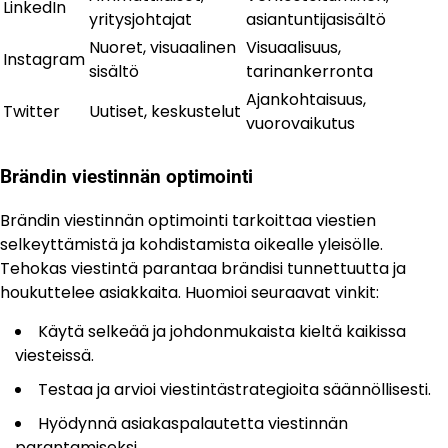
LinkedIn
yritysjohtajat
asiantuntijasisältö
Nuoret, visuaalinen
Visuaalisuus,
Instagram
sisältö
tarinankerronta
Ajankohtaisuus,
Twitter
Uutiset, keskustelut
vuorovaikutus
Brändin viestinnän optimointi
Brändin viestinnän optimointi tarkoittaa viestien
selkeyttämistä ja kohdistamista oikealle yleisölle.
Tehokas viestintä parantaa brändisi tunnettuutta ja
houkuttelee asiakkaita. Huomioi seuraavat vinkit:
Käytä selkeää ja johdonmukaista kieltä kaikissa
viesteissä.
Testaa ja arvioi viestintästrategioita säännöllisesti.
Hyödynnä asiakaspalautetta viestinnän
parantamiseksi.