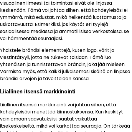
visuaalinen ilmeesi tai toimintasi eivät ole linjassa
keskenään. Tämä voi johtaa siihen, että kohdeyleisösi ei
ymmärrä, mitä edustat, mikä heikentää luottamusta ja
uskottavuutta. Esimerkiksi, jos käytät eri tyylejä
sosiaalisessa mediassa ja ammatillisissa verkostoissa, se
voi hämmentää seuraajiasi.
Yhdistele brändisi elementtejä, kuten logo, värit ja
viestintätyyli, jotta ne tukevat toisiaan. Tämä luo
yhtenäisen ja tunnistettavan brändin, joka jää mieleen.
Varmista myös, että kaikki julkaisemasi sisältö on linjassa
brändisi arvojen ja tavoitteiden kanssa.
Liiallinen itsensä markkinointi
Liiallinen itsensä markkinointi voi johtaa siihen, että
kohdeyleisösi menettää kiinnostuksensa. Kun keskityt
vain omaan saavutuksiisi, saatat vaikuttaa
itsekeskeiseltä, mikä voi karkottaa seuraajia. On tärkeää