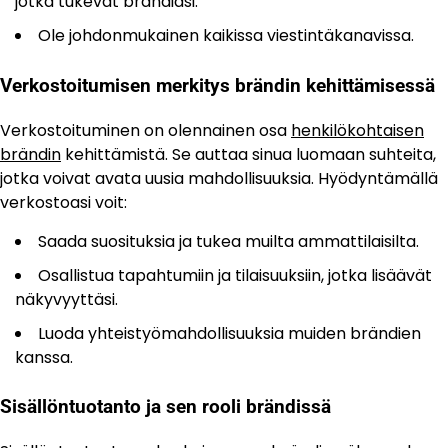
jotka tukevat brändiäsi.
Ole johdonmukainen kaikissa viestintäkanavissa.
Verkostoitumisen merkitys brändin kehittämisessä
Verkostoituminen on olennainen osa
henkilökohtaisen
brändin
kehittämistä. Se auttaa sinua luomaan suhteita,
jotka voivat avata uusia mahdollisuuksia. Hyödyntämällä
verkostoasi voit:
Saada suosituksia ja tukea muilta ammattilaisilta.
Osallistua tapahtumiin ja tilaisuuksiin, jotka lisäävät
näkyvyyttäsi.
Luoda yhteistyömahdollisuuksia muiden brändien
kanssa.
Sisällöntuotanto ja sen rooli brändissä