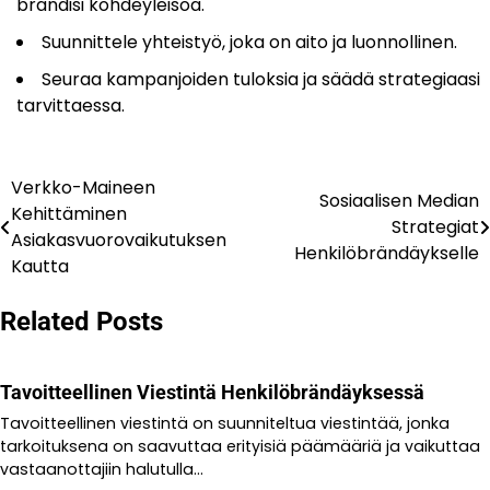
brändisi kohdeyleisöä.
Suunnittele yhteistyö, joka on aito ja luonnollinen.
Seuraa kampanjoiden tuloksia ja säädä strategiaasi
tarvittaessa.
Verkko-Maineen
Post
Sosiaalisen Median
Kehittäminen
Strategiat
navigation
Asiakasvuorovaikutuksen
Henkilöbrändäykselle
Kautta
Related Posts
Tavoitteellinen Viestintä Henkilöbrändäyksessä
Tavoitteellinen viestintä on suunniteltua viestintää, jonka
tarkoituksena on saavuttaa erityisiä päämääriä ja vaikuttaa
vastaanottajiin halutulla…