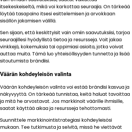
itsekeskeiseltä, mikä voi karkottaa seuraajia. On tärkeää
löytää tasapaino itsesi esittelemisen ja arvokkaan
sisällön jakamisen välillä.
Sen sijaan, että keskittyisit vain omiin saavutuksiisi, tarjoa
seuraajillesi hyödyllistä tietoa ja resursseja. Voit jakaa
vinkkejä, kokemuksia tai oppimiasi asioita, jotka voivat
auttaa muita. Tämä luo yhteisöllisyyden tunnetta ja lisää
sitoutumista brändiisi.
Väärän kohdeyleisön valinta
Väärän kohdeyleisön valinta voi estää brändisi kasvua ja
näkyvyyttä. On tärkeää tunnistaa, keitä haluat tavoittaa
ja mitä he arvostavat. Jos markkinoit väärille ihmisille,
saatat käyttää aikaa ja resursseja tehottomasti.
Suunnittele markkinointistrategiasi kohdeyleisösi
mukaan. Tee tutkimusta ja selvitä, missä he viettävät