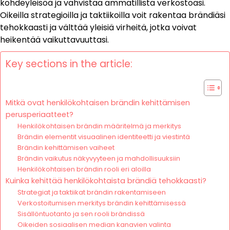
kohdeyleisöä ja vahvistaa ammatillista verkostoasi.
Oikeilla strategioilla ja taktiikoilla voit rakentaa brändiäsi
tehokkaasti ja välttää yleisiä virheitä, jotka voivat
heikentää vaikuttavuuttasi.
Key sections in the article:
Mitkä ovat henkilökohtaisen brändin kehittämisen
perusperiaatteet?
Henkilökohtaisen brändin määritelmä ja merkitys
Brändin elementit visuaalinen identiteetti ja viestintä
Brändin kehittämisen vaiheet
Brändin vaikutus näkyvyyteen ja mahdollisuuksiin
Henkilökohtaisen brändin rooli eri aloilla
Kuinka kehittää henkilökohtaista brändiä tehokkaasti?
Strategiat ja taktiikat brändin rakentamiseen
Verkostoitumisen merkitys brändin kehittämisessä
Sisällöntuotanto ja sen rooli brändissä
Oikeiden sosiaalisen median kanavien valinta