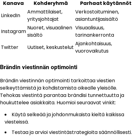
Kanava
Kohderyhmä
Parhaat käytännöt
Ammattilaiset,
Verkostoituminen,
LinkedIn
yritysjohtajat
asiantuntijasisältö
Nuoret, visuaalinen
Visuaalisuus,
Instagram
sisältö
tarinankerronta
Ajankohtaisuus,
Twitter
Uutiset, keskustelut
vuorovaikutus
Brändin viestinnän optimointi
Brändin viestinnän optimointi tarkoittaa viestien
selkeyttämistä ja kohdistamista oikealle yleisölle.
Tehokas viestintä parantaa brändisi tunnettuutta ja
houkuttelee asiakkaita. Huomioi seuraavat vinkit:
Käytä selkeää ja johdonmukaista kieltä kaikissa
viesteissä.
Testaa ja arvioi viestintästrategioita säännöllisesti.