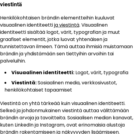
viestintä
Henkilökohtaisen brändin elementteihin kuuluvat
visuaalinen identiteetti
ja viestintä
. Visuaalinen
identiteetti sisältää logot, värit, typografian ja muut
graafiset elementit, jotka luovat yhtenäisen ja
tunnistettavan ilmeen. Tämä auttaa ihmisiä muistamaan
brändin ja yhdistämään sen tiettyihin arvoihin tai
palveluihin.
Visuaalinen identiteetti:
Logot, värit, typografia
Viestintä:
Sosiaalinen media, verkkosivustot,
henkilökohtaiset tapaamiset
Viestintä on yhtä tärkeää kuin visuaalinen identiteetti.
Selkeä ja johdonmukainen viestintä auttaa välittämään
brändin arvoja ja tavoitteita. Sosiaalisen median kanavat,
kuten LinkedIn ja Instagram, ovat erinomaisia alustoja
brändin rakentamiseen ja näkyvyyden lisäämiseen.