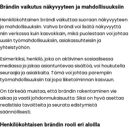
Brändin vaikutus näkyvyyteen ja mahdollisuuksiin
Henkilökohtainen brändi vaikuttaa suoraan näkyvyyteen
ja mahdollisuuksiin. Vahva brändi voi lisätä näkyvyyttä
niin verkossa kuin kasvokkain, mikä puolestaan voi johtaa
uusiin työmahdollisuuksiin, asiakassuhteisiin ja
yhteistyöhön.
Esimerkiksi, henkilö, joka on aktiivinen sosiaalisessa
mediassa ja jakaa asiantuntevaa sisältöä, voi houkutella
seuraajia ja asiakkaita. Tämä voi johtaa parempiin
työmahdollisuuksiin tai jopa liiketoiminnan kasvuun.
On tärkeää muistaa, että brändin rakentaminen vie
aikaa ja vaatii johdonmukaisuutta. Siksi on hyvä asettaa
realistisia tavoitteita ja seurata edistymistä
säännöllisesti.
Henkilökohtaisen brändin rooli eri aloilla