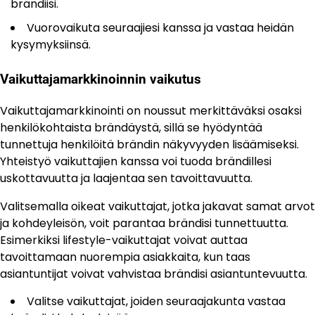
brändiisi.
Vuorovaikuta seuraajiesi kanssa ja vastaa heidän
kysymyksiinsä.
Vaikuttajamarkkinoinnin vaikutus
Vaikuttajamarkkinointi on noussut merkittäväksi osaksi
henkilökohtaista brändäystä, sillä se hyödyntää
tunnettuja henkilöitä brändin näkyvyyden lisäämiseksi.
Yhteistyö vaikuttajien kanssa voi tuoda brändillesi
uskottavuutta ja laajentaa sen tavoittavuutta.
Valitsemalla oikeat vaikuttajat, jotka jakavat samat arvot
ja kohdeyleisön, voit parantaa brändisi tunnettuutta.
Esimerkiksi lifestyle-vaikuttajat voivat auttaa
tavoittamaan nuorempia asiakkaita, kun taas
asiantuntijat voivat vahvistaa brändisi asiantuntevuutta.
Valitse vaikuttajat, joiden seuraajakunta vastaa