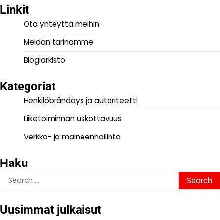
Linkit
Ota yhteyttä meihin
Meidän tarinamme
Blogiarkisto
Kategoriat
Henkilöbrändäys ja autoriteetti
Liiketoiminnan uskottavuus
Verkko- ja maineenhallinta
Haku
Search
for:
Uusimmat julkaisut