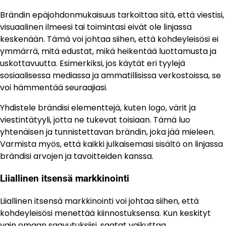
Brändin epäjohdonmukaisuus tarkoittaa sitä, että viestisi,
visuaalinen ilmeesi tai toimintasi eivät ole linjassa
keskenään. Tämä voi johtaa siihen, että kohdeyleisösi ei
ymmärrä, mitä edustat, mikä heikentää luottamusta ja
uskottavuutta. Esimerkiksi, jos käytät eri tyylejä
sosiaalisessa mediassa ja ammatillisissa verkostoissa, se
voi hämmentää seuraajiasi.
Yhdistele brändisi elementtejä, kuten logo, värit ja
viestintätyyli, jotta ne tukevat toisiaan. Tämä luo
yhtenäisen ja tunnistettavan brändin, joka jää mieleen.
Varmista myös, että kaikki julkaisemasi sisältö on linjassa
brändisi arvojen ja tavoitteiden kanssa.
Liiallinen itsensä markkinointi
Liiallinen itsensä markkinointi voi johtaa siihen, että
kohdeyleisösi menettää kiinnostuksensa. Kun keskityt
vain omaan saavutuksiisi, saatat vaikuttaa