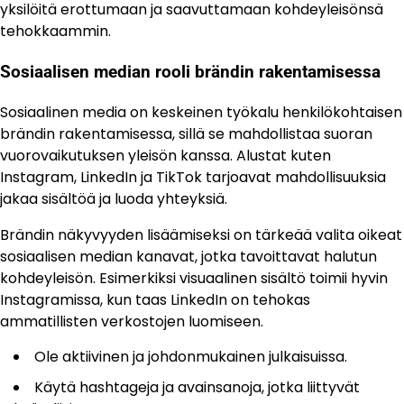
yksilöitä erottumaan ja saavuttamaan kohdeyleisönsä
tehokkaammin.
Sosiaalisen median rooli brändin rakentamisessa
Sosiaalinen media on keskeinen työkalu henkilökohtaisen
brändin rakentamisessa, sillä se mahdollistaa suoran
vuorovaikutuksen yleisön kanssa. Alustat kuten
Instagram, LinkedIn ja TikTok tarjoavat mahdollisuuksia
jakaa sisältöä ja luoda yhteyksiä.
Brändin näkyvyyden lisäämiseksi on tärkeää valita oikeat
sosiaalisen median kanavat, jotka tavoittavat halutun
kohdeyleisön. Esimerkiksi visuaalinen sisältö toimii hyvin
Instagramissa, kun taas LinkedIn on tehokas
ammatillisten verkostojen luomiseen.
Ole aktiivinen ja johdonmukainen julkaisuissa.
Käytä hashtageja ja avainsanoja, jotka liittyvät