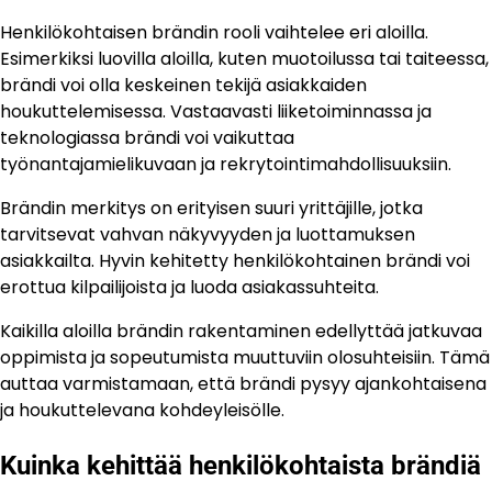
Henkilökohtaisen brändin rooli vaihtelee eri aloilla.
Esimerkiksi luovilla aloilla, kuten muotoilussa tai taiteessa,
brändi voi olla keskeinen tekijä asiakkaiden
houkuttelemisessa. Vastaavasti liiketoiminnassa ja
teknologiassa brändi voi vaikuttaa
työnantajamielikuvaan ja rekrytointimahdollisuuksiin.
Brändin merkitys on erityisen suuri yrittäjille, jotka
tarvitsevat vahvan näkyvyyden ja luottamuksen
asiakkailta. Hyvin kehitetty henkilökohtainen brändi voi
erottua kilpailijoista ja luoda asiakassuhteita.
Kaikilla aloilla brändin rakentaminen edellyttää jatkuvaa
oppimista ja sopeutumista muuttuviin olosuhteisiin. Tämä
auttaa varmistamaan, että brändi pysyy ajankohtaisena
ja houkuttelevana kohdeyleisölle.
Kuinka kehittää henkilökohtaista brändiä