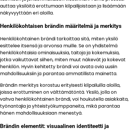
auttaa yksilöitä erottumaan kilpailijoistaan ja lisäämään
näkyvyyttään eri aloilla.
Henkilökohtaisen brändin määritelmä ja merkitys
Henkilökohtainen brändi tarkoittaa sitä, miten yksilö
esittelee itsensä ja arvonsa muille. Se on yhdistelmä
henkilökohtaisia ominaisuuksia, taitoja ja kokemuksia,
jotka vaikuttavat siihen, miten muut näkevät ja kokevat
henkilön. Hyvin kehitetty brändi voi avata ovia uusiin
mahdollisuuksiin ja parantaa ammatillista mainetta.
Brändin merkitys korostuu erityisesti kilpailuilla aloilla,
joissa erottuminen on välttämätöntä. Yksilö, jolla on
vahva henkilökohtainen brändi, voi houkutella asiakkaita,
työnantajia ja yhteistyökumppaneita, mikä parantaa
hänen mahdollisuuksiaan menestyä.
Brändin elementit: visuaalinen identiteetti ja