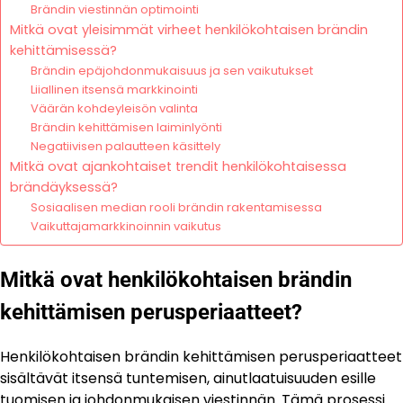
Brändin viestinnän optimointi
Mitkä ovat yleisimmät virheet henkilökohtaisen brändin
kehittämisessä?
Brändin epäjohdonmukaisuus ja sen vaikutukset
Liiallinen itsensä markkinointi
Väärän kohdeyleisön valinta
Brändin kehittämisen laiminlyönti
Negatiivisen palautteen käsittely
Mitkä ovat ajankohtaiset trendit henkilökohtaisessa
brändäyksessä?
Sosiaalisen median rooli brändin rakentamisessa
Vaikuttajamarkkinoinnin vaikutus
Mitkä ovat henkilökohtaisen brändin
kehittämisen perusperiaatteet?
Henkilökohtaisen brändin kehittämisen perusperiaatteet
sisältävät itsensä tuntemisen, ainutlaatuisuuden esille
tuomisen ja johdonmukaisen viestinnän. Tämä prosessi