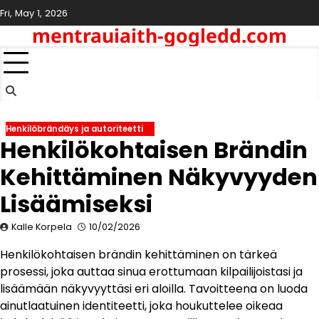
Skip
Fri, May 1, 2026
to
mentrauiaith-gogledd.com
content
Henkilöbrändäys ja autoriteetti
Henkilökohtaisen Brändin
Kehittäminen Näkyvyyden
Lisäämiseksi
Kalle Korpela
10/02/2026
Henkilökohtaisen brändin kehittäminen on tärkeä
prosessi, joka auttaa sinua erottumaan kilpailijoistasi ja
lisäämään näkyvyyttäsi eri aloilla. Tavoitteena on luoda
ainutlaatuinen identiteetti, joka houkuttelee oikeaa