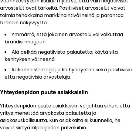
Väärinkäsityksiin kuuluu myös se, että vain negatiiviset
arvostelut ovat tärkeitä. Positiiviset arvostelut voivat
toimia tehokkaina markkinointivälineinä ja parantaa
brändin näkyvyyttä.
Ymmärrä, että jokainen arvostelu voi vaikuttaa
brändisi imagoon.
Älä pelkää negatiivista palautetta; käytä sitä
kehityksen välineenä.
Rakenna strategia, joka hyödyntää sekä positiivisia
että negatiivisia arvosteluja.
Yhteydenpidon puute asiakkaisiin
Yhteydenpidon puute asiakkaisiin voi johtaa siihen, että
yritys menettää arvokasta palautetta ja
asiakasuskollisuutta. Kun asiakkaita ei kuunnella, he
voivat siirtyä kilpailijoiden palveluihin.