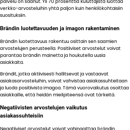
palvelu on saanut. Yli 70 prosenttia kuluttajista luottaa
verkko-arvosteluihin yhtä paljon kuin henkilökohtaisiin
suosituksiin.
Brändin luotettavuuden ja imagon rakentaminen
Brändin luotettavuus rakentuu osittain sen saamien
arvostelujen perusteella. Positiiviset arvostelut voivat
parantaa brändin mainetta ja houkutella uusia
asiakkaita.
Brändit, jotka aktiivisesti hallitsevat ja vastaavat
asiakasarvosteluihin, voivat vahvistaa asiakassuhteitaan
ja luoda positiivista imagoa. Tämä vuorovaikutus osoittaa
asiakkaille, että heidän mielipiteensä ovat tärkeitä.
Negatiivisten arvostelujen vaikutus
asiakassuhteisiin
Negatiiviset arvostelut voivat vahingoittaa brändin