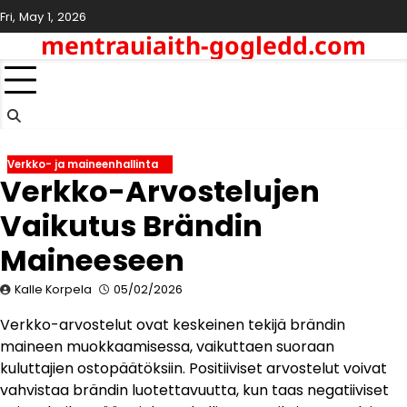
Skip
Fri, May 1, 2026
to
mentrauiaith-gogledd.com
content
Verkko- ja maineenhallinta
Verkko-Arvostelujen
Vaikutus Brändin
Maineeseen
Kalle Korpela
05/02/2026
Verkko-arvostelut ovat keskeinen tekijä brändin
maineen muokkaamisessa, vaikuttaen suoraan
kuluttajien ostopäätöksiin. Positiiviset arvostelut voivat
vahvistaa brändin luotettavuutta, kun taas negatiiviset