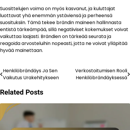
Suosittelujen voima on myös kasvanut, ja kuluttajat
luottavat yhä enemmän ystäviensä ja perheensä
suosituksiin. Tämä tekee brändin maineen hallinnasta
entistä tärkeämpää, sillä negatiiviset kokemukset voivat
vaikuttaa laajasti. Brändien on tärkeää seurata ja
reagoida arvosteluihin nopeasti, jotta ne voivat ylläpitää
hyvää mainettaan.
Henkilöbrändäys Ja Sen
Verkostoitumisen Rooli
Post
Vaikutus Urakehitykseen
Henkilöbrändäyksessä
navigation
Related Posts