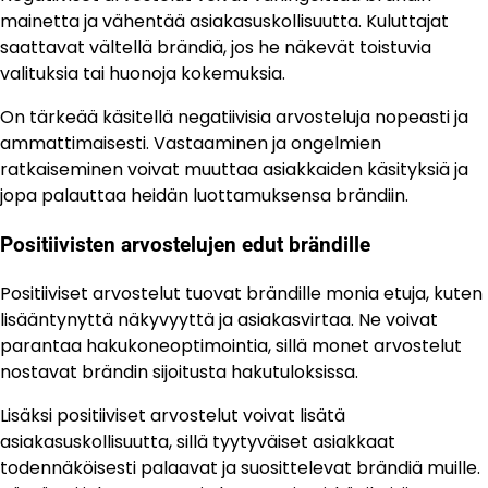
mainetta ja vähentää asiakasuskollisuutta. Kuluttajat
saattavat vältellä brändiä, jos he näkevät toistuvia
valituksia tai huonoja kokemuksia.
On tärkeää käsitellä negatiivisia arvosteluja nopeasti ja
ammattimaisesti. Vastaaminen ja ongelmien
ratkaiseminen voivat muuttaa asiakkaiden käsityksiä ja
jopa palauttaa heidän luottamuksensa brändiin.
Positiivisten arvostelujen edut brändille
Positiiviset arvostelut tuovat brändille monia etuja, kuten
lisääntynyttä näkyvyyttä ja asiakasvirtaa. Ne voivat
parantaa hakukoneoptimointia, sillä monet arvostelut
nostavat brändin sijoitusta hakutuloksissa.
Lisäksi positiiviset arvostelut voivat lisätä
asiakasuskollisuutta, sillä tyytyväiset asiakkaat
todennäköisesti palaavat ja suosittelevat brändiä muille.