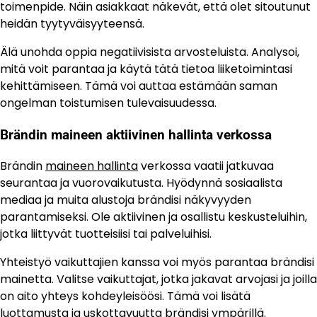
toimenpide. Näin asiakkaat näkevät, että olet sitoutunut
heidän tyytyväisyyteensä.
Älä unohda oppia negatiivisista arvosteluista. Analysoi,
mitä voit parantaa ja käytä tätä tietoa liiketoimintasi
kehittämiseen. Tämä voi auttaa estämään saman
ongelman toistumisen tulevaisuudessa.
Brändin maineen aktiivinen hallinta verkossa
Brändin
maineen hallinta
verkossa vaatii jatkuvaa
seurantaa ja vuorovaikutusta. Hyödynnä sosiaalista
mediaa ja muita alustoja brändisi näkyvyyden
parantamiseksi. Ole aktiivinen ja osallistu keskusteluihin,
jotka liittyvät tuotteisiisi tai palveluihisi.
Yhteistyö vaikuttajien kanssa voi myös parantaa brändisi
mainetta. Valitse vaikuttajat, jotka jakavat arvojasi ja joilla
on aito yhteys kohdeyleisöösi. Tämä voi lisätä
luottamusta ja uskottavuutta brändisi ympärillä.