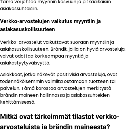
Tämä voi johtaa myynnin kasvuun ja pitkäaikaisiin
asiakassuhteisiin.
Verkko-arvostelujen vaikutus myyntiin ja
asiakasuskollisuuteen
Verkko-arvostelut vaikuttavat suoraan myyntiin ja
asiakasuskollisuuteen. Brändit, joilla on hyviä arvosteluja,
voivat odottaa korkeampaa myyntiä ja
asiakastyytyväisyyttä.
Asiakkaat, jotka näkevät positiivisia arvosteluja, ovat
todennäköisemmin valmiita ostamaan tuotteen tai
palvelun. Tämä korostaa arvostelujen merkitystä
brändin maineen hallinnassa ja asiakassuhteiden
kehittämisessä.
Mitkä ovat tärkeimmät tilastot verkko-
arvosteluista ja brändin maineesta?