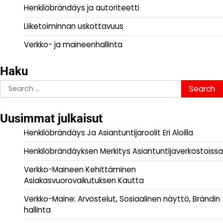
Henkilöbrändäys ja autoriteetti
Liiketoiminnan uskottavuus
Verkko- ja maineenhallinta
Haku
Search
for:
Uusimmat julkaisut
Henkilöbrändäys Ja Asiantuntijaroolit Eri Aloilla
Henkilöbrändäyksen Merkitys Asiantuntijaverkostoissa
Verkko-Maineen Kehittäminen
Asiakasvuorovaikutuksen Kautta
Verkko-Maine: Arvostelut, Sosiaalinen näyttö, Brändin
hallinta