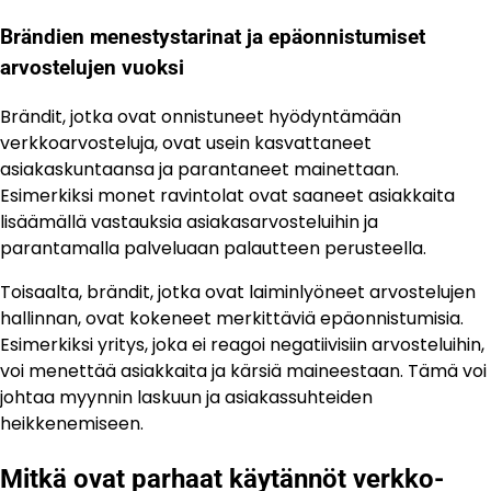
Brändien menestystarinat ja epäonnistumiset
arvostelujen vuoksi
Brändit, jotka ovat onnistuneet hyödyntämään
verkkoarvosteluja, ovat usein kasvattaneet
asiakaskuntaansa ja parantaneet mainettaan.
Esimerkiksi monet ravintolat ovat saaneet asiakkaita
lisäämällä vastauksia asiakasarvosteluihin ja
parantamalla palveluaan palautteen perusteella.
Toisaalta, brändit, jotka ovat laiminlyöneet arvostelujen
hallinnan, ovat kokeneet merkittäviä epäonnistumisia.
Esimerkiksi yritys, joka ei reagoi negatiivisiin arvosteluihin,
voi menettää asiakkaita ja kärsiä maineestaan. Tämä voi
johtaa myynnin laskuun ja asiakassuhteiden
heikkenemiseen.
Mitkä ovat parhaat käytännöt verkko-