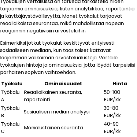
Työkalujen vertailussa on tärkeää tarkastella niiden
tarjoamia ominaisuuksia, kuten analytiikkaa, raportointia
ja käyttäjäystävällisyyttä. Monet työkalut tarjoavat
reaaliaikaista seurantaa, mikä mahdollistaa nopean
reagoinnin negatiivisiin arvosteluihin.
Esimerkiksi jotkut työkalut keskittyvät erityisesti
sosiaaliseen mediaan, kun taas toiset kattavat
laajemman valikoiman arvostelualustoja. Vertaile
työkalujen hintoja ja ominaisuuksia, jotta löydät tarpeisiisi
parhaiten sopivan vaihtoehdon.
Työkalu
Ominaisuudet
Hinta
Työkalu
Reaaliaikainen seuranta,
50-100
A
raportointi
EUR/kk
Työkalu
30-80
Sosiaalisen median analyysi
B
EUR/kk
Työkalu
40-90
Monialustainen seuranta
C
EUR/kk