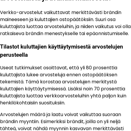
Verkko-arvostelut vaikuttavat merkittävästi brändin
maineeseen ja kuluttajien ostopäätöksiin. Suuri osa
kuluttajista luottaa arvosteluihin, ja niiden vaikutus voi olla
ratkaiseva brändin menestykselle tai epäonnistumiselle.
Tilastot kuluttajien käyttäytymisestä arvostelujen
perusteella
Useat tutkimukset osoittavat, että yli 80 prosenttia
kuluttajista lukee arvosteluja ennen ostopäätöksen
tekemistä. Tämä korostaa arvostelujen merkitystä
kuluttajien käyttäytymisessä. Lisäksi noin 70 prosenttia
kuluttajista luottaa verkkoarvosteluihin yhtä paljon kuin
henkilökohtaisiin suosituksiin.
Arvostelujen määrä ja laatu voivat vaikuttaa suoraan
brändin myyntiin. Esimerkiksi brändit, joilla on yli neljä
tähteä, voivat nähdä myynnin kasvavan merkittävästi