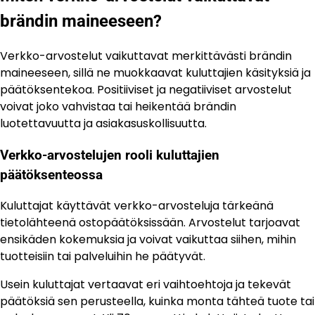
brändin maineeseen?
Verkko-arvostelut vaikuttavat merkittävästi brändin
maineeseen, sillä ne muokkaavat kuluttajien käsityksiä ja
päätöksentekoa. Positiiviset ja negatiiviset arvostelut
voivat joko vahvistaa tai heikentää brändin
luotettavuutta ja asiakasuskollisuutta.
Verkko-arvostelujen rooli kuluttajien
päätöksenteossa
Kuluttajat käyttävät verkko-arvosteluja tärkeänä
tietolähteenä ostopäätöksissään. Arvostelut tarjoavat
ensikäden kokemuksia ja voivat vaikuttaa siihen, mihin
tuotteisiin tai palveluihin he päätyvät.
Usein kuluttajat vertaavat eri vaihtoehtoja ja tekevät
päätöksiä sen perusteella, kuinka monta tähteä tuote tai