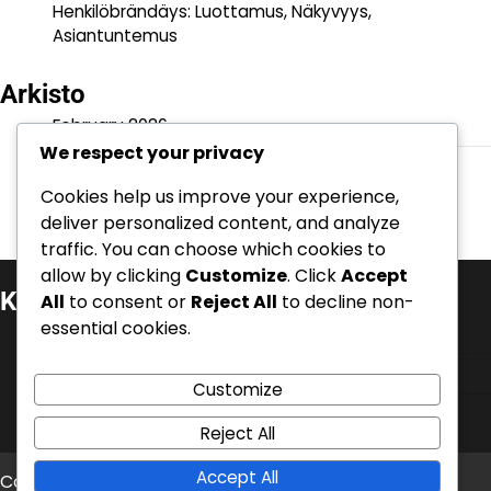
Henkilöbrändäys: Luottamus, Näkyvyys,
Asiantuntemus
Arkisto
February 2026
We respect your privacy
January 2026
Cookies help us improve your experience,
deliver personalized content, and analyze
traffic. You can choose which cookies to
allow by clicking
Customize
. Click
Accept
Kategoriat
All
to consent or
Reject All
to decline non-
essential cookies.
Henkilöbrändäys ja autoriteetti
Liiketoiminnan uskottavuus
Customize
Verkko- ja maineenhallinta
Reject All
Accept All
Copyright © 2026
mentrauiaith-gogledd.com
Theme: