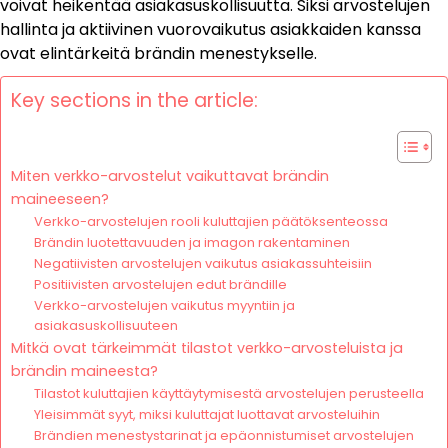
voivat heikentää asiakasuskollisuutta. Siksi arvostelujen
hallinta ja aktiivinen vuorovaikutus asiakkaiden kanssa
ovat elintärkeitä brändin menestykselle.
Key sections in the article:
Miten verkko-arvostelut vaikuttavat brändin
maineeseen?
Verkko-arvostelujen rooli kuluttajien päätöksenteossa
Brändin luotettavuuden ja imagon rakentaminen
Negatiivisten arvostelujen vaikutus asiakassuhteisiin
Positiivisten arvostelujen edut brändille
Verkko-arvostelujen vaikutus myyntiin ja
asiakasuskollisuuteen
Mitkä ovat tärkeimmät tilastot verkko-arvosteluista ja
brändin maineesta?
Tilastot kuluttajien käyttäytymisestä arvostelujen perusteella
Yleisimmät syyt, miksi kuluttajat luottavat arvosteluihin
Brändien menestystarinat ja epäonnistumiset arvostelujen