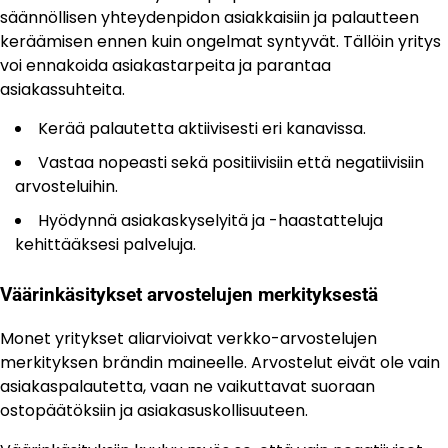
säännöllisen yhteydenpidon asiakkaisiin ja palautteen
keräämisen ennen kuin ongelmat syntyvät. Tällöin yritys
voi ennakoida asiakastarpeita ja parantaa
asiakassuhteita.
Kerää palautetta aktiivisesti eri kanavissa.
Vastaa nopeasti sekä positiivisiin että negatiivisiin
arvosteluihin.
Hyödynnä asiakaskyselyitä ja -haastatteluja
kehittääksesi palveluja.
Väärinkäsitykset arvostelujen merkityksestä
Monet yritykset aliarvioivat verkko-arvostelujen
merkityksen brändin maineelle. Arvostelut eivät ole vain
asiakaspalautetta, vaan ne vaikuttavat suoraan
ostopäätöksiin ja asiakasuskollisuuteen.