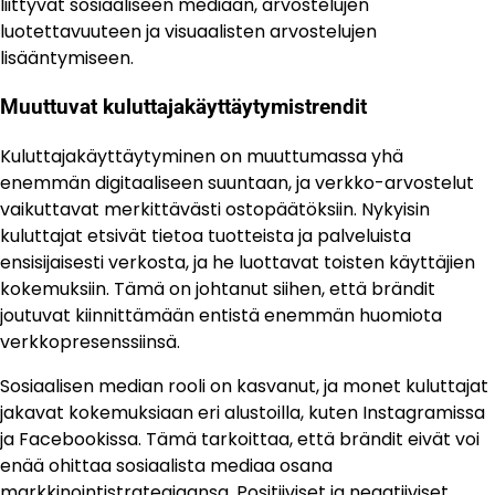
liittyvät sosiaaliseen mediaan, arvostelujen
luotettavuuteen ja visuaalisten arvostelujen
lisääntymiseen.
Muuttuvat kuluttajakäyttäytymistrendit
Kuluttajakäyttäytyminen on muuttumassa yhä
enemmän digitaaliseen suuntaan, ja verkko-arvostelut
vaikuttavat merkittävästi ostopäätöksiin. Nykyisin
kuluttajat etsivät tietoa tuotteista ja palveluista
ensisijaisesti verkosta, ja he luottavat toisten käyttäjien
kokemuksiin. Tämä on johtanut siihen, että brändit
joutuvat kiinnittämään entistä enemmän huomiota
verkkopresenssiinsä.
Sosiaalisen median rooli on kasvanut, ja monet kuluttajat
jakavat kokemuksiaan eri alustoilla, kuten Instagramissa
ja Facebookissa. Tämä tarkoittaa, että brändit eivät voi
enää ohittaa sosiaalista mediaa osana
markkinointistrategiaansa. Positiiviset ja negatiiviset