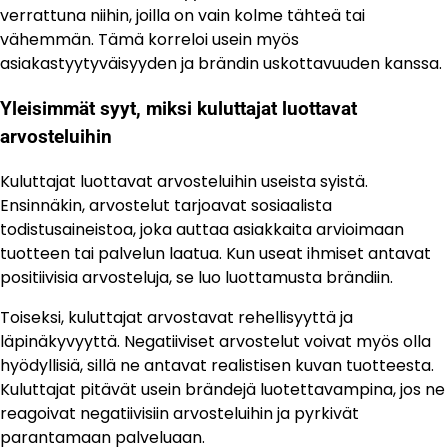
verrattuna niihin, joilla on vain kolme tähteä tai
vähemmän. Tämä korreloi usein myös
asiakastyytyväisyyden ja brändin uskottavuuden kanssa.
Yleisimmät syyt, miksi kuluttajat luottavat
arvosteluihin
Kuluttajat luottavat arvosteluihin useista syistä.
Ensinnäkin, arvostelut tarjoavat sosiaalista
todistusaineistoa, joka auttaa asiakkaita arvioimaan
tuotteen tai palvelun laatua. Kun useat ihmiset antavat
positiivisia arvosteluja, se luo luottamusta brändiin.
Toiseksi, kuluttajat arvostavat rehellisyyttä ja
läpinäkyvyyttä. Negatiiviset arvostelut voivat myös olla
hyödyllisiä, sillä ne antavat realistisen kuvan tuotteesta.
Kuluttajat pitävät usein brändejä luotettavampina, jos ne
reagoivat negatiivisiin arvosteluihin ja pyrkivät
parantamaan palveluaan.