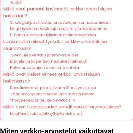
vuoksi
Mitkä ovat parhaat käytännöt verkko-arvostelujen
hallintaan?
Strategiat positiivisten arvostelujen kannustamiseen
Negatiivisten arvostelujen käsittely ja vastaaminen
Brändin maineen aktiivinen hallinta verkossa
Kuinka valita oikeat työkalut verkko-arvostelujen
seurantaan?
Työkalujen vertailu ja ominaisuudet
Budjetin ja tarpeiden mukaiset ratkaisut
Palveluntarjoajien arviointi ja valinta
Mitkä ovat yleiset virheet verkko-arvostelujen
hallinnassa?
Reaktiivinen vs. proaktiivinen lähestymistapa
Väärinkäsitykset arvostelujen merkityksestä
Yhteydenpidon puute asiakkaisiin
Mitkä ovat tulevaisuuden trendit verkko-arvosteluissa?
Muuttuvat kuluttajakäyttäytymistrendit
Miten verkko-arvostelut vaikuttavat