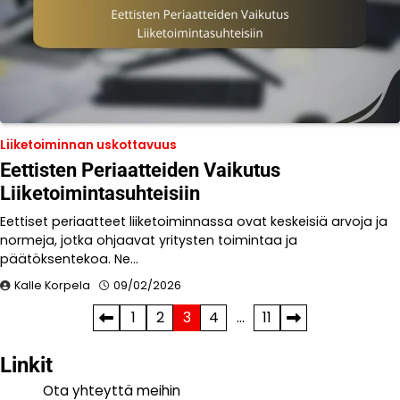
Liiketoiminnan uskottavuus
Eettisten Periaatteiden Vaikutus
Liiketoimintasuhteisiin
Eettiset periaatteet liiketoiminnassa ovat keskeisiä arvoja ja
normeja, jotka ohjaavat yritysten toimintaa ja
päätöksentekoa. Ne…
Kalle Korpela
09/02/2026
Posts
1
2
3
4
…
11
pagination
Linkit
Ota yhteyttä meihin