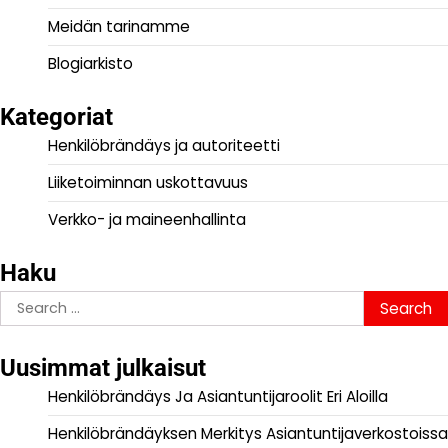
Meidän tarinamme
Blogiarkisto
Kategoriat
Henkilöbrändäys ja autoriteetti
Liiketoiminnan uskottavuus
Verkko- ja maineenhallinta
Haku
Search
for:
Uusimmat julkaisut
Henkilöbrändäys Ja Asiantuntijaroolit Eri Aloilla
Henkilöbrändäyksen Merkitys Asiantuntijaverkostoissa