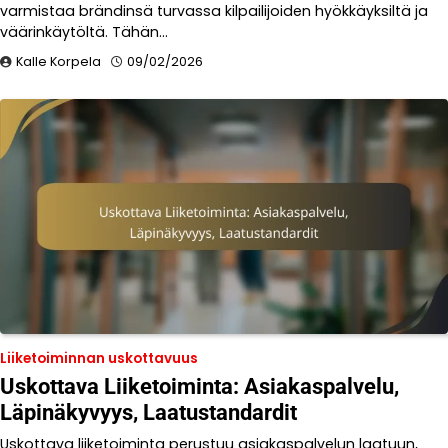
varmistaa brändinsä turvassa kilpailijoiden hyökkäyksiltä ja
väärinkäytöltä. Tähän…
Kalle Korpela
09/02/2026
Liiketoiminnan uskottavuus
Uskottava Liiketoiminta: Asiakaspalvelu,
Läpinäkyvyys, Laatustandardit
Uskottava liiketoiminta perustuu asiakaspalvelun laatuun,