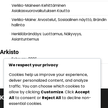
Verkko-Maineen Kehittäminen
Asiakasvuorovaikutuksen Kautta
Verkko-Maine: Arvostelut, Sosiaalinen näyttö, Brändin
hallinta
Henkilöbrändäys: Luottamus, Näkyvyys,
Asiantuntemus
Arkisto
February 2026
We respect your privacy
January 2026
Cookies help us improve your experience,
deliver personalized content, and analyze
traffic. You can choose which cookies to
allow by clicking
Customize
. Click
Accept
Kategoriat
All
to consent or
Reject All
to decline non-
essential cookies.
Henkilöbrändäys ja autoriteetti