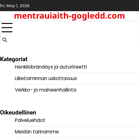
Skip
Fri, May 1, 2026
to
mentrauiaith-gogledd.com
content
Kategoriat
Henkilöbrändäys ja autoriteetti
Liiketoiminnan uskottavuus
Verkko- ja maineenhallinta
Oikeudellinen
Palveluehdot
Meidän tarinamme