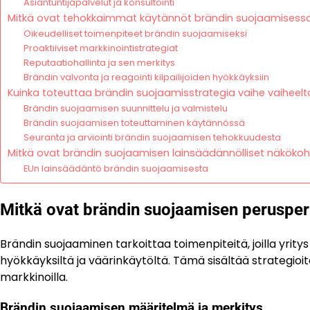
Asiantuntijapalvelut ja konsultointi
Mitkä ovat tehokkaimmat käytännöt brändin suojaamisess
Oikeudelliset toimenpiteet brändin suojaamiseksi
Proaktiiviset markkinointistrategiat
Reputaatiohallinta ja sen merkitys
Brändin valvonta ja reagointi kilpailijoiden hyökkäyksiin
Kuinka toteuttaa brändin suojaamisstrategia vaihe vaiheelt
Brändin suojaamisen suunnittelu ja valmistelu
Brändin suojaamisen toteuttaminen käytännössä
Seuranta ja arviointi brändin suojaamisen tehokkuudesta
Mitkä ovat brändin suojaamisen lainsäädännölliset näköko
EUn lainsäädäntö brändin suojaamisesta
Mitkä ovat brändin suojaamisen perusper
Brändin suojaaminen tarkoittaa toimenpiteitä, joilla yritys
hyökkäyksiltä ja väärinkäytöltä. Tämä sisältää strategioi
markkinoilla.
Brändin suojaamisen määritelmä ja merkitys