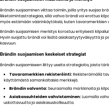
Brändin suojaaminen viittaa toimiin, joilla yritys suojaa b
liiketoimintastrategiaa, sillä vahva brändi voi erottua kilp
myös estämään väärinkäytöksiä, kuten tavaramerkkien vää
Brändin suojaamisen merkitys korostuu erityisesti kilpailui
Hyvin suojattu brändi voi lisätä asiakastyytyväisyyttä ja
kasvuun.
Brändin suojaamisen keskeiset strategiat
Brändin suojaamiseen liittyy useita strategioita, joista tär
Tavaramerkkien rekisteröinti:
Rekisteröimällä tava
käyttämästä samankaltaisia merkkejä.
Brändin valvonta:
Seuraamalla markkinoita ja kilpail
Asiakassuhteiden vahvistaminen:
Luomalla vahvo
uskottavuutta ja asiakasuskollisuutta.