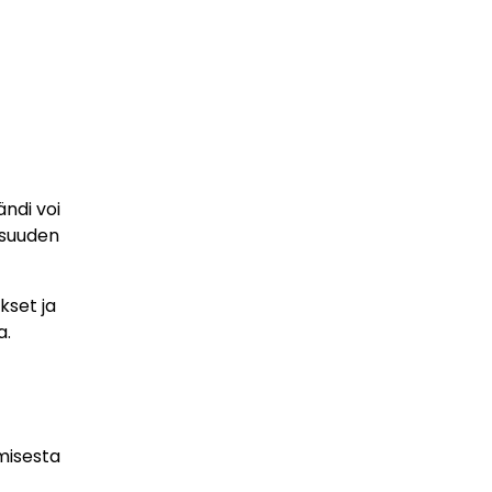
ndi voi
osuuden
kset ja
a.
amisesta