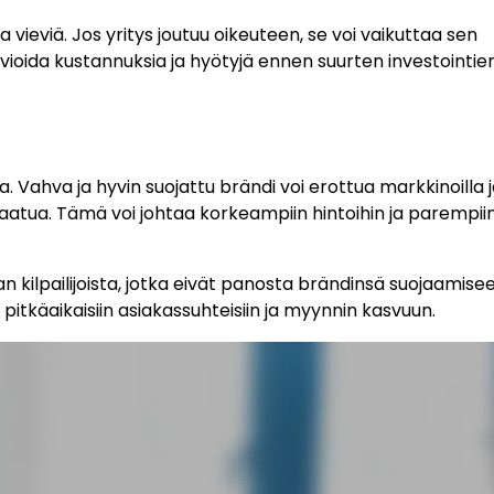
aa vieviä. Jos yritys joutuu oikeuteen, se voi vaikuttaa sen
vioida kustannuksia ja hyötyjä ennen suurten investointie
. Vahva ja hyvin suojattu brändi voi erottua markkinoilla 
 laatua. Tämä voi johtaa korkeampiin hintoihin ja parempii
n kilpailijoista, jotka eivät panosta brändinsä suojaamise
 pitkäaikaisiin asiakassuhteisiin ja myynnin kasvuun.