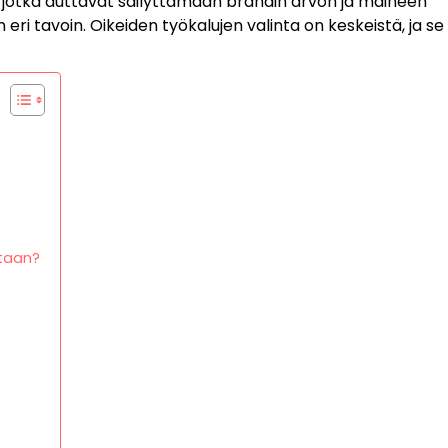
, jotka auttavat säilyttämään brändin arvon ja maineen
n eri tavoin. Oikeiden työkalujen valinta on keskeistä, ja se
staan?