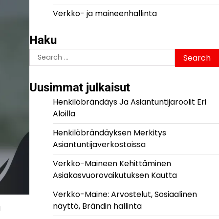
Verkko- ja maineenhallinta
Haku
Search
for:
Uusimmat julkaisut
Henkilöbrändäys Ja Asiantuntijaroolit Eri
Aloilla
Henkilöbrändäyksen Merkitys
Asiantuntijaverkostoissa
Verkko-Maineen Kehittäminen
Asiakasvuorovaikutuksen Kautta
Verkko-Maine: Arvostelut, Sosiaalinen
näyttö, Brändin hallinta
a