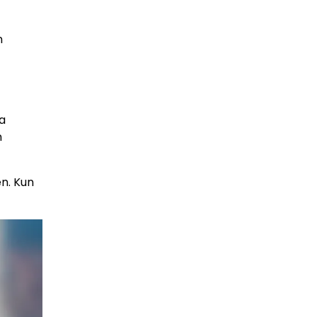
n
ja
n
en. Kun