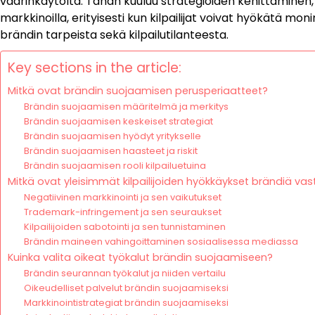
väärinkäytöltä. Tähän kuuluu strategioiden kehittäminen
markkinoilla, erityisesti kun kilpailijat voivat hyökätä moni
brändin tarpeista sekä kilpailutilanteesta.
Key sections in the article:
Mitkä ovat brändin suojaamisen perusperiaatteet?
Brändin suojaamisen määritelmä ja merkitys
Brändin suojaamisen keskeiset strategiat
Brändin suojaamisen hyödyt yritykselle
Brändin suojaamisen haasteet ja riskit
Brändin suojaamisen rooli kilpailuetuina
Mitkä ovat yleisimmät kilpailijoiden hyökkäykset brändiä va
Negatiivinen markkinointi ja sen vaikutukset
Trademark-infringement ja sen seuraukset
Kilpailijoiden sabotointi ja sen tunnistaminen
Brändin maineen vahingoittaminen sosiaalisessa mediassa
Kuinka valita oikeat työkalut brändin suojaamiseen?
Brändin seurannan työkalut ja niiden vertailu
Oikeudelliset palvelut brändin suojaamiseksi
Markkinointistrategiat brändin suojaamiseksi