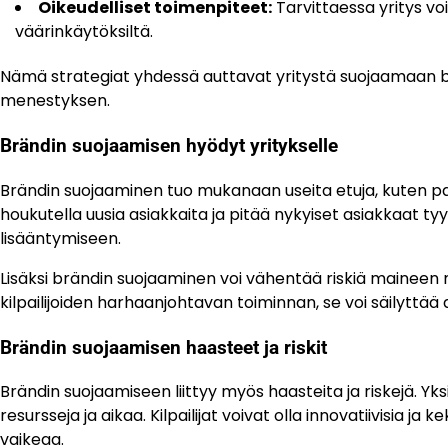
Oikeudelliset toimenpiteet:
Tarvittaessa yritys vo
väärinkäytöksiltä.
Nämä strategiat yhdessä auttavat yritystä suojaamaan b
menestyksen.
Brändin suojaamisen hyödyt yritykselle
Brändin suojaaminen tuo mukanaan useita etuja, kuten par
houkutella uusia asiakkaita ja pitää nykyiset asiakkaat 
lisääntymiseen.
Lisäksi brändin suojaaminen voi vähentää riskiä maineen
kilpailijoiden harhaanjohtavan toiminnan, se voi säilyttä
Brändin suojaamisen haasteet ja riskit
Brändin suojaamiseen liittyy myös haasteita ja riskejä. Yks
resursseja ja aikaa. Kilpailijat voivat olla innovatiivisia 
vaikeaa.