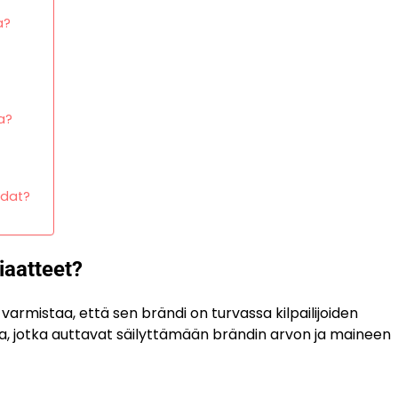
a?
a?
hdat?
iaatteet?
 varmistaa, että sen brändi on turvassa kilpailijoiden
ta, jotka auttavat säilyttämään brändin arvon ja maineen