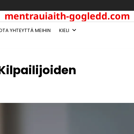
mentrauiaith-gogledd.com
OTA YHTEYTTÄ MEIHIN
KIELI
ilpailijoiden