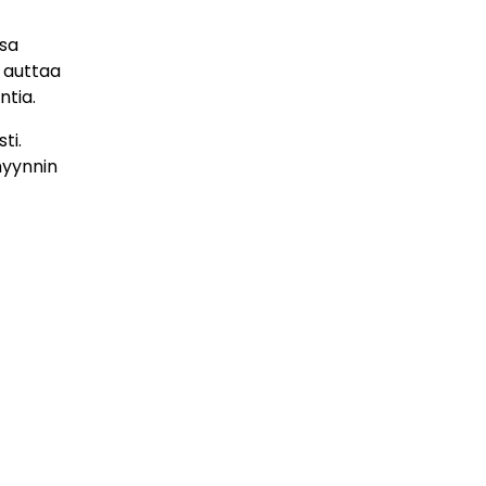
osa
n auttaa
ntia.
ti.
myynnin