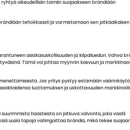
i ryhtyä oikeudellisiin toimiin suojaakseen brändiään
rändiään tehokkaasti ja varmistamaan sen pitkäaikaisen
antuneen asiakasuskollisuuden ja kilpailuedun. Vahva brä
tyytyväisinä. Tämä voi johtaa myynnin kasvuun ja markkina
 menettämisestä. Jos yritys pystyy estämään väärinkäytö
ä asiakkaidensa luottamuksen ja uskottavuuden markkinoill
i suurimmista haasteista on jatkuva valvonta, joka vaatii
ja keksiä uusia tapoja vahingoittaa brändiä, mikä tekee suoja