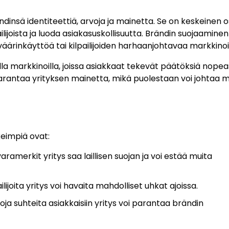
rändinsä identiteettiä, arvoja ja mainetta. Se on keskeinen 
ailijoista ja luoda asiakasuskollisuutta. Brändin suojaamine
rinkäyttöä tai kilpailijoiden harhaanjohtavaa markkinoi
lla markkinoilla, joissa asiakkaat tekevät päätöksiä nopeas
 parantaa yrityksen mainetta, mikä puolestaan voi johtaa 
keimpiä ovat:
ramerkit yritys saa laillisen suojan ja voi estää muita
ijoita yritys voi havaita mahdolliset uhkat ajoissa.
ja suhteita asiakkaisiin yritys voi parantaa brändin