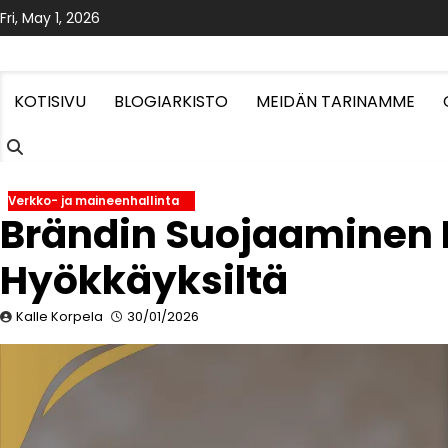
Skip
Fri, May 1, 2026
to
content
KOTISIVU
BLOGIARKISTO
MEIDÄN TARINAMME
Verkko- ja maineenhallinta
Brändin Suojaaminen K
Hyökkäyksiltä
Kalle Korpela
30/01/2026